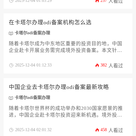
2025-12-04 01:03:29
257
人看过
剖析选择机构时需考量的十二个关键维度，涵盖资
质、经验、本地资源、服务流程等，旨在为中国企
业主和高管提供一份实用、详尽的决策指南，助力
在卡塔尔办理odi备案机构怎么选
海外投资之路行稳致远。
卡塔尔odi备案办理
随着卡塔尔成为中东地区重要的投资目的地，中国
企业赴卡开展业务需完成境外投资备案。本文针对
企业主和高管在卡塔尔odi备案办理过程中如何筛选
专业服务机构这一核心问题，从机构资质、行业经
2025-12-04 01:12:33
382
人看过
验、本地资源等12个维度提供系统化评估框架。通
过分析机构服务能力与合规要求的关键匹配点，帮
助企业规避常见风险，提升备案成功率，为后续国
中国企业去卡塔尔办理odi备案最新攻略
际化运营奠定坚实基础。
卡塔尔odi备案办理
随着卡塔尔世界杯的成功举办和2030国家愿景的推
进，中国企业赴卡塔尔投资迎来新机遇。境外投资
备案是企业出海的第一步，也是合规经营的关键。
本文将为企业家和高管提供一份详尽的卡塔尔odi备
2025-12-04 02:01:32
458
人看过
案办理攻略，涵盖政策解读、材料准备、流程详解