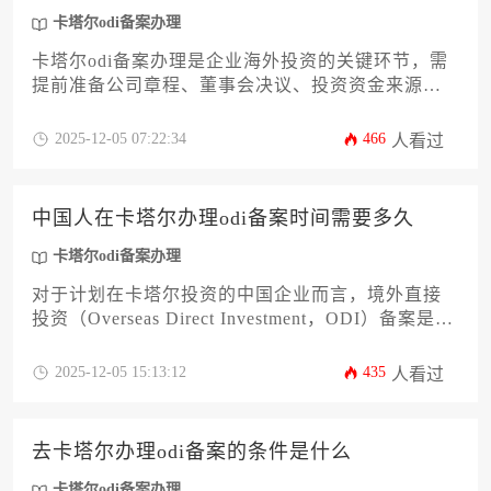
卡塔尔odi备案办理
卡塔尔odi备案办理是企业海外投资的关键环节，需
提前准备公司章程、董事会决议、投资资金来源证
明等核心材料。本文详细解析18项必备文件清单及
申报流程，帮助企业高效完成备案，规避合规风
2025-12-05 07:22:34
466
人看过
险。
中国人在卡塔尔办理odi备案时间需要多久
卡塔尔odi备案办理
对于计划在卡塔尔投资的中国企业而言，境外直接
投资（Overseas Direct Investment，ODI）备案是跨
境投资合规的关键环节。本文深度解析卡塔尔odi备
案办理全流程时间周期，涵盖材料准备、审批阶
2025-12-05 15:13:12
435
人看过
段、常见延误因素及加速策略，助力企业高效完成
合规布局，规避跨国投资风险。
去卡塔尔办理odi备案的条件是什么
卡塔尔odi备案办理