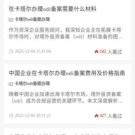
心条件，并提供实操性指导，帮助企业高效完成备
在卡塔尔办理odi备案需要什么材料
案程序，为顺利进入卡塔尔市场奠定坚实基础。
卡塔尔odi备案办理
作为资深企业服务顾问，我深知企业主在拓展卡塔
尔市场时，对境外投资备案（odi）材料准备的困
惑。本文将系统解析卡塔尔odi备案办理所需的全套
材料清单，涵盖公司主体证明、投资资金来源说
2025-12-04 11:41:04
242
人看过
明、项目可行性报告等12个关键环节。文章旨在帮
助企业高管高效准备文件，规避常见疏漏，确保合
规出海。掌握这些要点，您的卡塔尔odi备案办理进
中国企业在卡塔尔办理odi备案费用及价格指南
程将事半功倍。
卡塔尔odi备案办理
随着中国企业加速出海卡塔尔市场，境外投资备案
（odi）成为合规运营的关键环节。本文深度解析卡
塔尔odi备案办理的费用结构、价格影响因素及实操
要点，涵盖法律咨询、材料公证、政府规费等12项
2025-12-04 20:11:21
427
人看过
核心成本，为企业提供从预算规划到成功备案的全
流程指南，助力精准控制投资合规成本。