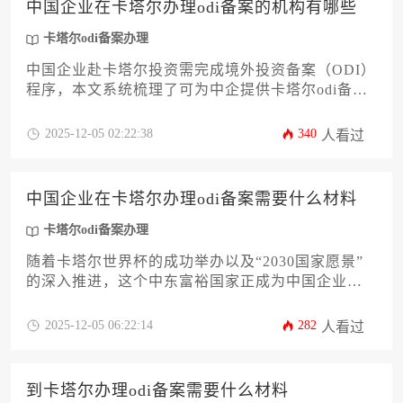
中国企业在卡塔尔办理odi备案的机构有哪些
卡塔尔odi备案办理
中国企业赴卡塔尔投资需完成境外投资备案（ODI）
程序，本文系统梳理了可为中企提供卡塔尔odi备案
办理服务的三类专业机构：国内涉外律师事务所、
国际咨询公司与银行专属服务机构，并详细分析其
2025-12-05 02:22:38
340
人看过
服务特点与选择策略，助力企业高效合规完成跨境
投资流程。
中国企业在卡塔尔办理odi备案需要什么材料
卡塔尔odi备案办理
随着卡塔尔世界杯的成功举办以及“2030国家愿景”
的深入推进，这个中东富裕国家正成为中国企业出
海的重要目的地。对于计划在卡塔尔进行直接投资
的中国企业而言，境外直接投资备案（odi备案）是
2025-12-05 06:22:14
282
人看过
合规出海的第一步，也是关键一环。本文将为您详
细解析卡塔尔odi备案办理的全流程，特别是核心的
材料准备清单，帮助企业主和高管系统掌握所需文
到卡塔尔办理odi备案需要什么材料
件，规避常见风险，确保投资项目的顺利启动。