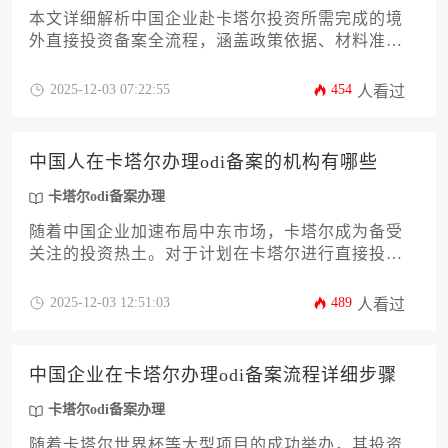
本文详细解析中国企业赴卡塔尔投资所需完成的境
外直接投资备案全流程，涵盖政策依据、材料准
备、部门审批及后续管理等关键环节。针对企业主
和高管群体，提供从前期规划到落地实操的系统化
2025-12-03 07:22:55
454
人看过
指南，助力企业高效完成卡塔尔odi备案办理并规避
合规风险。
中国人在卡塔尔办理odi备案的机构有哪些
卡塔尔odi备案办理
随着中国企业加速布局中东市场，卡塔尔成为备受
关注的投资热土。对于计划在卡塔尔进行直接投资
的中国企业而言，境外直接投资备案是合规出海的
必经环节。本文将深度解析中国企业主在卡塔尔办
2025-12-03 12:51:03
489
人看过
理odi备案时，可以依赖的各类专业服务机构，包括
其服务范围、选择要点与协作流程，为您的海外投
资之路提供一份详尽的导航图。卡塔尔odi备案办理
中国企业在卡塔尔办理odi备案流程详细步骤
的成功关键在于选择与专业机构紧密合作。
卡塔尔odi备案办理
随着卡塔尔世界杯等大型项目的成功举办，其投资