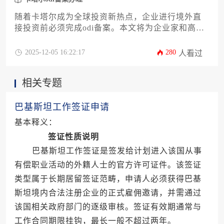
随着卡塔尔成为全球投资新热点，企业进行境外直
接投资前必须完成odi备案。本文将为企业家和高管
详细解析赴卡塔尔投资所需满足的12项关键条件，
涵盖主体资格、资金来源、项目真实性等核心要
2025-12-05 16:22:17
280
人看过
素。通过系统梳理备案流程与常见风险，帮助企业
高效完成卡塔尔odi备案办理，为中东市场布局奠定
相关专题
合规基础。
巴基斯坦工作签证申请
基本释义：
签证性质说明
巴基斯坦工作签证是签发给计划进入该国从事
有偿职业活动的外籍人士的官方许可证件。该签证
类型属于长期居留签证范畴，申请人必须获得巴基
斯坦境内合法注册企业的正式雇佣邀请，并需通过
该国相关政府部门的逐级审核。签证有效期通常与
工作合同期限挂钩，最长一般不超过两年。