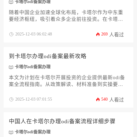
卡塔尔odi备案办理
随着中国企业加速全球化布局，卡塔尔作为中东重
要经济枢纽，吸引着众多企业前往投资。在卡塔尔
办理odi备案是企业境外投资的关键环节，需满足主
体资格、资金证明、项目真实性等核心条件。本文
2025-12-03 06:02:48
269
人看过
将系统解析卡塔尔odi备案办理的12项关键要求，帮
助企业主高效完成合规流程。
到卡塔尔办理odi备案最新攻略
卡塔尔odi备案办理
本文为计划在卡塔尔开展投资的企业提供最新odi备
案全流程指南。从政策解读、材料准备到实操要
点，系统解析卡塔尔odi备案办理的核心环节与风险
应对策略，帮助企业高效完成合规登记，规避跨境
2025-12-03 07:01:55
540
人看过
投资常见陷阱。
中国人在卡塔尔办理odi备案流程详细步骤
卡塔尔odi备案办理