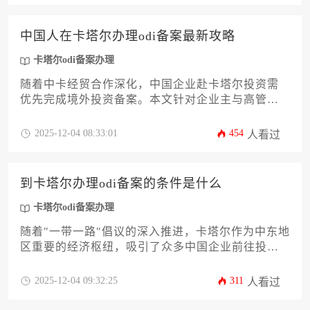
及风险应对，助力企业高效合规地开拓中东市场。
中国人在卡塔尔办理odi备案最新攻略
卡塔尔odi备案办理
随着中卡经贸合作深化，中国企业赴卡塔尔投资需
优先完成境外投资备案。本文针对企业主与高管群
体，系统解析卡塔尔odi备案办理的全流程要点，涵
盖政策法规、材料准备、实操陷阱等12个核心维
2025-12-04 08:33:01
454
人看过
度。通过详尽的步骤拆解与风险预警，助力企业高
效通过备案审核，为海外业务布局奠定合规基础。
到卡塔尔办理odi备案的条件是什么
卡塔尔odi备案办理
随着"一带一路"倡议的深入推进，卡塔尔作为中东地
区重要的经济枢纽，吸引了众多中国企业前往投
资。对于计划在卡塔尔开展业务的企业而言，全面
了解卡塔尔odi备案办理的具体条件与流程至关重
2025-12-04 09:32:25
311
人看过
要。本文将系统解析企业赴卡塔尔进行境外投资备
案所需满足的主体资格、资金门槛、行业限制等核