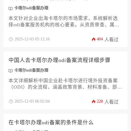
卡塔尔odi备案办理
本文针对企业出海卡塔尔的市场需求，系统解析选
择odi备案服务机构的核心要素。从资质审查、属地
化经验到成功案例评估，提供12项关键选择标准，
帮助企业规避合规风险并提升海外投资效率。文中
2025-12-03 05:12:16
404
人看过
深度探讨卡塔尔odi备案办理的实务要点与常见陷
阱，为决策者提供切实可行的参考框架。
中国人去卡塔尔办理odi备案流程详细步骤
卡塔尔odi备案办理
本文详细解析中国企业赴卡塔尔进行境外投资备案
（ODI）的全流程，涵盖政策背景、材料准备、部门
审批及后续管理等关键环节。针对企业主和高管的
实际需求，提供从前期规划到落地实施的系统化指
2025-12-03 06:02:04
220
人看过
导，帮助企业高效完成卡塔尔odi备案办理，规避投
资风险，确保合规出海。
在卡塔尔办理odi备案的条件是什么