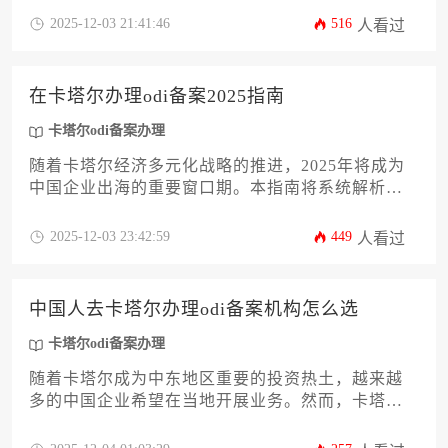
涵盖资质核查、行业经验、本地资源、风险管控等
2025-12-03 21:41:46
516
人看过
核心要素，帮助企业在复杂的跨境合规流程中精准
决策。文章深度剖析卡塔尔odi备案办理的实操要
点，为出海企业提供从机构筛选到合作落地的全流
在卡塔尔办理odi备案2025指南
程实用指南。
卡塔尔odi备案办理
随着卡塔尔经济多元化战略的推进，2025年将成为
中国企业出海的重要窗口期。本指南将系统解析在
卡塔尔办理odi备案的全流程，涵盖政策依据、申请
条件、材料准备、审批流程及后续合规要求。无论
2025-12-03 23:42:59
449
人看过
您是计划参与世界杯遗产项目，还是进军能源、基
建、科技领域，这份攻略都将为企业主和高管提供
权威、实用的操作路线图，助力企业高效完成卡塔
中国人去卡塔尔办理odi备案机构怎么选
尔odi备案办理，规避潜在风险。
卡塔尔odi备案办理
随着卡塔尔成为中东地区重要的投资热土，越来越
多的中国企业希望在当地开展业务。然而，卡塔尔
odi备案办理流程复杂，涉及国内外多部门审批，选
择一家专业可靠的备案机构至关重要。本文将深入