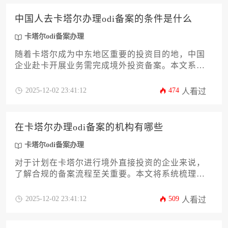
管要求，帮助企业高效通过审批，为海外布局奠定
法律基础。
中国人去卡塔尔办理odi备案的条件是什么
卡塔尔odi备案办理
随着卡塔尔成为中东地区重要的投资目的地，中国
企业赴卡开展业务需完成境外投资备案。本文系统
解析中国投资者办理卡塔尔odi备案的核心条件，涵
盖主体资格、资金来源、行业限制等12项关键要
2025-12-02 23:41:12
474
人看过
素。文章针对企业主与高管的实操痛点，提供从材
料准备到审批流程的完整指南，帮助投资者高效通
过卡塔尔odi备案办理流程，规避常见风险。
在卡塔尔办理odi备案的机构有哪些
卡塔尔odi备案办理
对于计划在卡塔尔进行境外直接投资的企业来说，
了解合规的备案流程至关重要。本文将系统梳理在
卡塔尔提供odi备案服务的各类机构，包括本地律师
事务所、国际咨询公司、专业商务服务中心以及银
2025-12-02 23:41:12
509
人看过
行等，分析其服务特点与选择标准。文章旨在为企
业主和高管提供一份实用的决策指南，帮助其根据