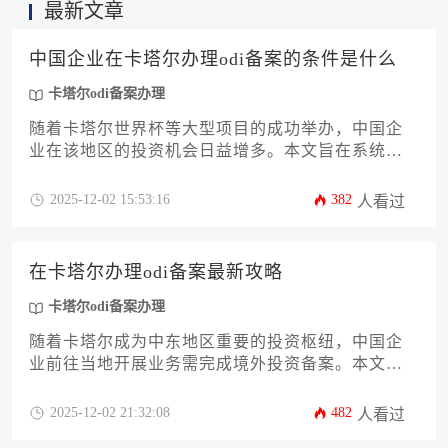
最新文章
中国企业在卡塔尔办理odi备案的条件是什么
卡塔尔odi备案办理
随着卡塔尔世界杯等大型项目的成功举办，中国企
业在该地区的投资机会日益增多。本文旨在系统阐
述中国企业赴卡塔尔进行ODI（对外直接投资）备案
所需满足的条件，涵盖企业资质、资金门槛、行业
2025-12-02 15:53:16
382
人看过
限制、材料准备等核心环节。文章将详细解析卡塔
尔odi备案办理的完整流程和关键要点，为企业决策
者提供实用的操作指南，帮助企业在合规前提下高
在卡塔尔办理odi备案最新攻略
效完成境外投资备案程序，把握中东市场发展机
遇。
卡塔尔odi备案办理
随着卡塔尔成为中东地区重要的投资枢纽，中国企
业前往当地开展业务需完成境外投资备案。本文为
企业家及高管提供一套完整的卡塔尔odi备案办理实
战指南，涵盖政策解读、材料清单、金融合规及风
2025-12-02 21:32:08
482
人看过
险规避等关键环节。文章将详细解析2024年最新监