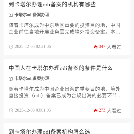
自身业务规模、复杂度和预算，筛选出最适合的服
到卡塔尔办理odi备案的机构有哪些
务伙伴，确保卡塔尔odi备案办理过程高效顺畅，为
海外投资奠定坚实基础。
卡塔尔odi备案办理
随着卡塔尔成为中东地区重要的投资目的地，中国
企业前往当地开展业务需完成境外投资备案。本文
系统梳理了协助办理卡塔尔odi备案的专业机构类
型，包括国际咨询公司、本土律所、专业代办服务
2025-12-03 02:21:06
347
人看过
商等，并详细分析各类机构的服务特点与选择标
准。针对企业主关心的资质审查、材料准备、流程
优化等核心问题，提供实用评估指南，帮助企业高
中国人在卡塔尔办理odi备案的条件是什么
效完成卡塔尔odi备案办理全流程。
卡塔尔odi备案办理
随着卡塔尔成为中国企业出海的重要目的地，境外
直接投资（odi）备案已成为合规出海的必要环节。
本文系统解析中国投资者在卡塔尔办理odi备案的12
项核心条件，涵盖主体资质、资金证明、项目真实
2025-12-03 03:01:05
273
人看过
性审查等关键要素，为企业提供从政策解读到实操
落地的全方位指南，助力企业高效完成卡塔尔odi备
案办理的合规流程。
到卡塔尔办理odi备案机构怎么选