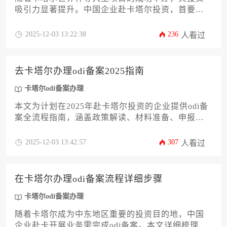
吸引力显著提升。中国企业赴卡塔尔投资，首要环
节是完成境外投资备案。本文将系统解析卡塔尔odi
备案办理的全流程，涵盖政策解读、材料准备、境
2025-12-03 13:22:38
236
人看过
内审批及境外落地等关键步骤，旨在为企业主提供
一份清晰、实用的操作指南，助力企业高效合规地
完成备案，顺利开拓中东市场。
去卡塔尔办理odi备案2025指南
卡塔尔odi备案办理
本文为计划在2025年赴卡塔尔投资的企业提供odi备
案全流程指南，涵盖政策解读、材料准备、申报流
程及风险规避策略。文章将系统解析卡塔尔投资环
境的特殊性，帮助企业高效完成卡塔尔odi备案办
2025-12-03 13:42:57
307
人看过
理，规避常见合规陷阱，实现跨境投资的战略目
标。
在卡塔尔办理odi备案流程详细步骤
卡塔尔odi备案办理
随着卡塔尔成为中东地区重要的投资目的地，中国
企业赴卡开展业务需完成odi备案。本文详细梳理在