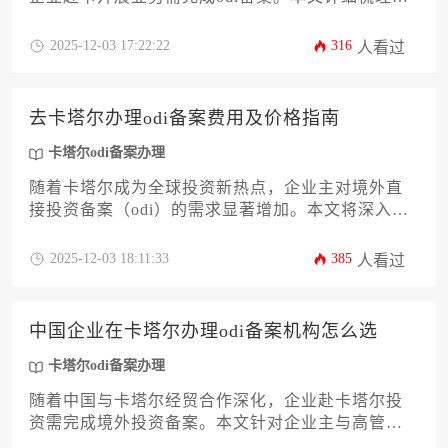
卡塔尔办理odi备案流程详细步骤，涵盖政策解读、
材料准备、部门对接等关键环节。文章旨在帮助企
2025-12-03 17:22:22
316
人看过
业主系统掌握卡塔尔odi备案办理核心要点，规避常
见风险，提升海外投资效率。
去卡塔尔办理odi备案费用及价格指南
卡塔尔odi备案办理
随着卡塔尔成为全球投资新热点，企业主对境外直
接投资备案（odi）的需求显著增加。本文将深入解
析卡塔尔odi备案办理的全流程费用构成，从政府规
费、中介服务到隐性成本，提供一份详尽的价格指
2025-12-03 18:11:33
385
人看过
南。文章旨在帮助企业高管精准预算，规避财务陷
阱，确保投资合规高效。无论是初次涉足中东市场
还是扩大现有业务，本指南都将为您的卡塔尔odi备
中国企业在卡塔尔办理odi备案机构怎么选
案办理之路提供关键决策支持。
卡塔尔odi备案办理
随着中国与卡塔尔经贸合作深化，企业赴卡塔尔投
资需完成境外投资备案。本文针对企业主与高管需
求，系统解析选择专业服务机构的12个关键维度，