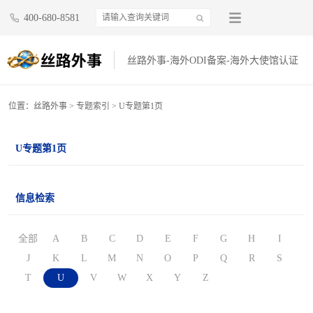
400-680-8581
丝路外事-海外ODI备案-海外大使馆认证
位置：
丝路外事
>
专题索引
> U专题第1页
U专题第1页
信息检索
全部
A
B
C
D
E
F
G
H
I
J
K
L
M
N
O
P
Q
R
S
T
U
V
W
X
Y
Z