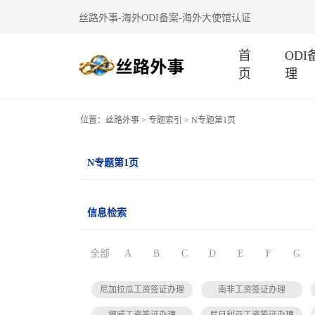
丝路外事-海外ODI备案-海外大使馆认证
首
OD
页
理
位置：
丝路外事
>
专题索引
> N专题第1页
N专题第1页
信息检索
全部
A
B
C
D
E
F
G
尼加拉瓜工资签证办理
南非工资签证办理