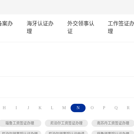
I备案办
海牙认证办
外交领事认
工作签证
理
证
理
H
I
J
K
L
M
N
O
P
Q
R
瑙鲁工资签证办理
尼泊尔工资签证办理
南苏丹工资签证办理