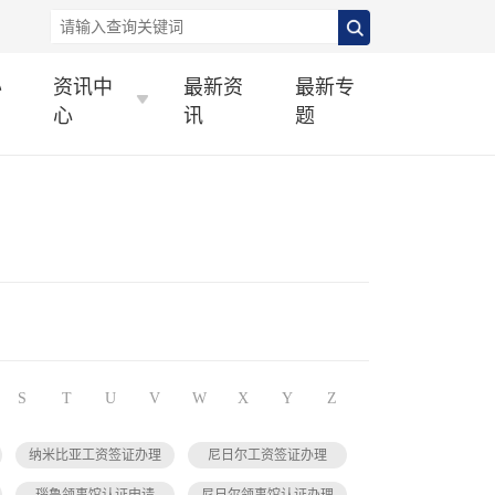
办
资讯中
最新资
最新专
心
讯
题
S
T
U
V
W
X
Y
Z
纳米比亚工资签证办理
尼日尔工资签证办理