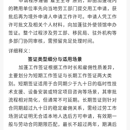
申请程序遵循"雇主主导"原则，即由加蓬境内
的聘用单位率先向当地劳工部门提交用工申请，获
批后再为境外申请人申请工作许可。申请人凭工作
许可批文及相关个人材料，向加蓬驻外使领馆申办
签证。整个过程涉及劳工部、移民局、驻外机构等
多部门协同审核，需预留充足处理时间。
详细释义：
签证类型细分与适用场景
加蓬工作签证根据工作时长和雇佣性质差异，
主要划分为短期工作签证与长期工作签证两大类
别。短期签证适用于合同期少于九十日的临时性技
术支援、设备安装或特定项目咨询等场景，其审批
流程相对简化，但通常不可延期。长期签证则针对
合同期超过九十日的稳定雇佣关系，需经过劳工市
场测试证明无合适本地人选后方可申请，有效期一
般与劳动合同期限匹配，最长不超过两年，期满后