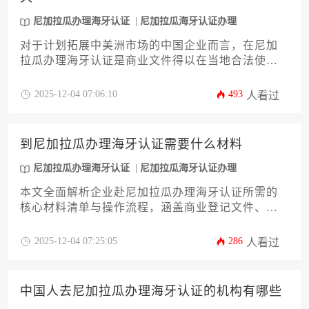
尼加拉瓜办理海牙认证
尼加拉瓜海牙认证办理
对于计划拓展中美洲市场的中国企业而言，在尼加
拉瓜办理海牙认证是商业文件得以在当地合法使用
的关键步骤。整个过程涉及多个环节，时间跨度受
文件类型、办理机构效率以及季节因素影响显著。
2025-12-04 07:06:10
493
人看过
企业需提前准备公证、外交部认证等材料，并理解
加急服务的适用场景。本文将系统解析尼加拉瓜办
理海牙认证的全流程时间节点，并提供优化办理周
到尼加拉瓜办理海牙认证需要什么材料
期的实用策略，助力企业高效完成合规准备。
尼加拉瓜办理海牙认证
尼加拉瓜海牙认证办理
本文全面解析企业赴尼加拉瓜办理海牙认证所需的
核心材料清单与操作流程，涵盖商业登记文件、授
权委托书、翻译公证等12项关键内容，并深入探讨
认证时效、费用构成及常见风险防控措施，为跨国
2025-12-04 07:25:05
286
人看过
企业提供权威实用的指导方案。若您正计划开展尼
加拉瓜办理海牙认证业务，此攻略将系统解决材料
准备与流程合规性问题。
中国人去尼加拉瓜办理海牙认证的机构有哪些