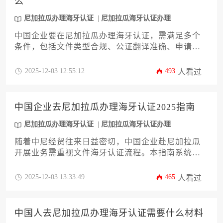
么
尼加拉瓜办理海牙认证
尼加拉瓜海牙认证办理
中国企业要在尼加拉瓜办理海牙认证，需满足多个
条件，包括文件类型合规、公证翻译准确、申请人
资格适格、材料完整有效等。本文系统梳理了尼加
拉瓜办理海牙认证的全流程、核心条件及常见风
2025-12-03 12:55:12
493
人看过
险，旨在为企业提供实用操作指引，助力海外业务
顺利拓展。
中国企业去尼加拉瓜办理海牙认证2025指南
尼加拉瓜办理海牙认证
尼加拉瓜海牙认证办理
随着中尼经贸往来日益密切，中国企业赴尼加拉瓜
开展业务需重视文件海牙认证流程。本指南系统解
析2025年尼加拉瓜办理海牙认证的最新政策、操作
步骤及常见风险，涵盖公证、外交部认证、使领馆
2025-12-03 13:33:49
465
人看过
备案等关键环节，为企业提供合规高效的认证方
案，助力跨境业务顺利推进。
中国人去尼加拉瓜办理海牙认证需要什么材料