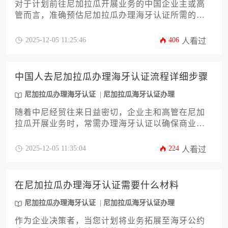
对于计划前往尼加拉瓜开展业务的中国企业主或高
管而言，准确预估尼加拉瓜办理海牙认证所需的时
间至关重要。本文将深入剖析影响认证周期的各项
关键因素，从文件准备、认证流程到加急服务选
2025-12-05 11:25:46
406
人看过
择，提供一份详尽的时间规划指南。文章旨在帮助
企业决策者清晰掌握整个认证时间线，规避潜在延
误，确保商业文件如期合法化，为顺利进入尼加拉
中国人去尼加拉瓜办理海牙认证流程详细步骤
瓜市场奠定坚实基础。
尼加拉瓜办理海牙认证
尼加拉瓜海牙认证办理
随着中尼经贸往来日益密切，企业主和高管在尼加
拉瓜开展业务时，常需办理海牙认证以确保商业文
件的法律效力。本文详细解析了中国人赴尼加拉瓜
办理海牙认证的完整流程，涵盖从文件准备、尼加
2025-12-05 11:35:04
224
人看过
拉瓜本地公证、外交部认证到最终使用的每一步
骤。文章还提供了实用贴士，帮助企业规避常见风
险，高效完成尼加拉瓜办理海牙认证，为商业活动
在尼加拉瓜办理海牙认证需要什么材料
保驾护航。
尼加拉瓜办理海牙认证
尼加拉瓜海牙认证办理
作为企业决策者，当您计划将业务拓展至海牙公约