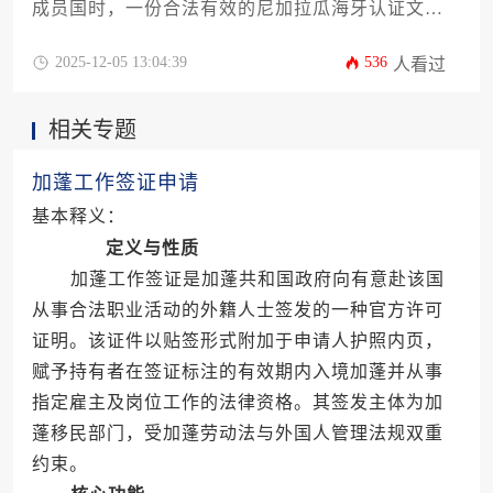
成员国时，一份合法有效的尼加拉瓜海牙认证文件
是商业文件国际流通的关键。本文旨在为您提供一
份关于在尼加拉瓜办理海牙认证需要什么材料的详
2025-12-05 13:04:39
536
人看过
尽攻略。文章将系统梳理从文件准备、公证流程到
最终认证的全链条所需材料清单，并深入剖析不同
相关专题
类型商业文件（如公司注册证书、授权委托书等）
的特定要求与常见误区，助您高效合规地完成这项
关键法律程序，为您的跨国商业活动铺平道路。
加蓬工作签证申请
基本释义：
定义与性质
加蓬工作签证是加蓬共和国政府向有意赴该国
从事合法职业活动的外籍人士签发的一种官方许可
证明。该证件以贴签形式附加于申请人护照内页，
赋予持有者在签证标注的有效期内入境加蓬并从事
指定雇主及岗位工作的法律资格。其签发主体为加
蓬移民部门，受加蓬劳动法与外国人管理法规双重
约束。