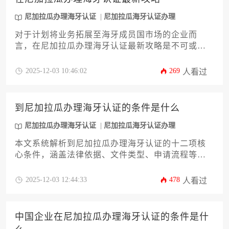
最终确认步骤，提供一份详尽的实操指南。掌握正
确的尼加拉瓜办理海牙认证流程，能帮助企业有效
尼加拉瓜办理海牙认证
尼加拉瓜海牙认证办理
规避法律风险，加速市场准入进程。
对于计划将业务拓展至海牙成员国市场的企业而
言，在尼加拉瓜办理海牙认证最新攻略是不可或缺
的合规指南。本文将系统性地解析从文件准备、公
证流程到最终提交认证的全链条操作细节，帮助企
2025-12-03 10:46:02
269
人看过
业主规避常见误区，高效完成法律文书国际化认
证，为商业活动铺平道路。
到尼加拉瓜办理海牙认证的条件是什么
尼加拉瓜办理海牙认证
尼加拉瓜海牙认证办理
本文系统解析到尼加拉瓜办理海牙认证的十二项核
心条件，涵盖法律依据、文件类型、申请流程等关
键环节。针对企业涉外业务中需提交的商事文件，
详细说明认证所需材料、时效成本及常见问题应对
2025-12-03 12:44:33
478
人看过
方案，为跨国企业提供实用指南。
中国企业在尼加拉瓜办理海牙认证的条件是什