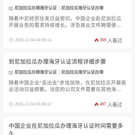
尼加拉瓜办理海牙认证
尼加拉瓜海牙认证办理
随着中尼经贸往来日益密切，中国企业赴尼加拉瓜
开展业务的需求持续增长。涉及商业文件跨境使用
时，海牙认证成为不可或缺的法律桥梁。本文系统
梳理了尼加拉瓜办理海牙认证的最新流程、所需材
2025-12-04 04:06:14
369
人看过
料、常见误区及应对策略，旨在帮助企业主高效完
成认证，为顺利进入尼加拉瓜市场奠定坚实基础。
到尼加拉瓜办理海牙认证流程详细步骤
尼加拉瓜办理海牙认证
尼加拉瓜海牙认证办理
随着中国企业“走出去”步伐加快，在尼加拉瓜开展商
业活动日益频繁。当您的公司文件需要在其他海牙
公约成员国使用时，办理尼加拉瓜海牙认证就成为
关键一环。本文将为作为企业决策者的您，提供一
2025-12-04 05:06:12
497
人看过
份从文件准备、尼加拉瓜境内公证认证到最终海牙
认证申请的全程详解攻略，助您高效合规地完成尼
加拉瓜办理海牙认证流程，规避潜在风险，确保商
中国企业在尼加拉瓜办理海牙认证时间需要多
业活动顺畅无阻。
久