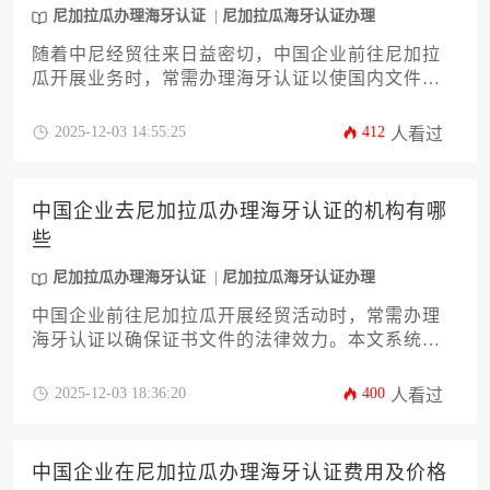
尼加拉瓜办理海牙认证
尼加拉瓜海牙认证办理
随着中尼经贸往来日益密切，中国企业前往尼加拉
瓜开展业务时，常需办理海牙认证以使国内文件获
得当地法律效力。本文针对企业主和高管的实际需
求，系统梳理了办理尼加拉瓜海牙认证的全流程，
2025-12-03 14:55:25
412
人看过
重点详解了商业登记、授权委托、财务报告等12类
核心材料的准备要点及常见疏漏。内容涵盖材料规
范、公证翻译、外交部认证及海牙认证等关键环
中国企业去尼加拉瓜办理海牙认证的机构有哪
节，旨在帮助企业高效完成跨境文件合规，为拓展
些
中美洲市场提供实用指南。
尼加拉瓜办理海牙认证
尼加拉瓜海牙认证办理
中国企业前往尼加拉瓜开展经贸活动时，常需办理
海牙认证以确保证书文件的法律效力。本文系统梳
理了国内可办理尼加拉瓜海牙认证的权威机构类
型、服务特点及选择策略，涵盖公证处、贸促会、
2025-12-03 18:36:20
400
人看过
外交部领事司及第三方专业服务机构四大类别，并
详细解析办理流程、注意事项和常见风险防范措
施，为企业提供一站式解决方案。
中国企业在尼加拉瓜办理海牙认证费用及价格