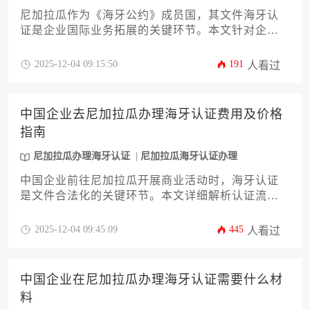
尼加拉瓜作为《海牙公约》成员国，其文件海牙认
证是企业国际业务拓展的关键环节。本文针对企业
需求，系统解析认证流程、材料准备、注意事项及
最新政策变化，助力企业高效完成跨国文件合规
2025-12-04 09:15:50
191
人看过
化。掌握尼加拉瓜办理海牙认证最新攻略，可显著
降低跨境交易法律风险。
中国企业去尼加拉瓜办理海牙认证费用及价格
指南
尼加拉瓜办理海牙认证
尼加拉瓜海牙认证办理
中国企业前往尼加拉瓜开展商业活动时，海牙认证
是文件合法化的关键环节。本文详细解析认证流程
的费用结构、第三方服务价格差异及时效控制策
略，帮助企业精准规划成本与周期，高效完成尼加
2025-12-04 09:45:09
445
人看过
拉瓜办理海牙认证手续。
中国企业在尼加拉瓜办理海牙认证需要什么材
料