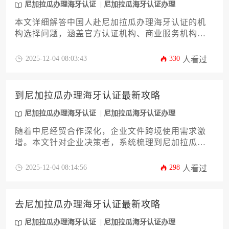
尼加拉瓜办理海牙认证
尼加拉瓜海牙认证办理
本文详细解答中国人赴尼加拉瓜办理海牙认证的机
构选择问题，涵盖官方认证机构、商业服务机构及
专业律所的对比分析，提供材料准备、流程详解及
风险规避指南，助力企业高效完成尼加拉瓜办理海
2025-12-04 08:03:43
330
人看过
牙认证全流程。
到尼加拉瓜办理海牙认证最新攻略
尼加拉瓜办理海牙认证
尼加拉瓜海牙认证办理
随着中尼经贸合作深化，企业文件跨境使用需求激
增。本文针对企业决策者，系统梳理到尼加拉瓜办
理海牙认证的最新全流程。内容涵盖认证核心价
值、适用文件类型、尼方主管机构解析、申请步骤
2025-12-04 08:14:56
298
人看过
详解、常见拒收原因及规避策略、加急服务评估以
及后续文件使用要点。旨在为企业提供一站式指
导，规避合规风险，提升文件流转效率，确保商业
去尼加拉瓜办理海牙认证最新攻略
活动在尼加拉瓜及海牙成员国顺畅进行。
尼加拉瓜办理海牙认证
尼加拉瓜海牙认证办理