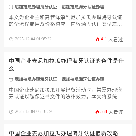
尼加拉瓜办理海牙认证
尼加拉瓜海牙认证办理
本文为企业主和高管详解到尼加拉瓜办理海牙认证
的全流程费用及价格构成。内容涵盖认证类型差
异、政府规费、律师服务费、翻译及快递等附加成
本，并提供节省支出的实用策略。文章旨在帮助企
2025-12-04 01:05:32
411
人看过
业高效完成跨国文件认证，规避潜在风险，实现成
本最优化。
中国企业去尼加拉瓜办理海牙认证的条件是什
么
尼加拉瓜办理海牙认证
尼加拉瓜海牙认证办理
中国企业赴尼加拉瓜开展经贸活动时，常需办理海
牙认证以确保证书文件的法律效力。本文将系统解
析办理尼加拉瓜海牙认证的条件要求、材料规范、
流程步骤及常见风险防控措施，助力企业高效完成
2025-12-04 03:16:59
538
人看过
跨国文件认证。
中国企业去尼加拉瓜办理海牙认证最新攻略