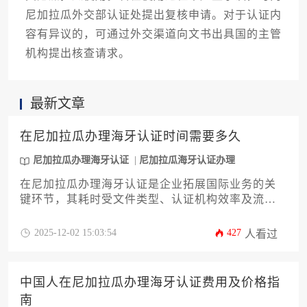
尼加拉瓜外交部认证处提出复核申请。对于认证内
容有异议的，可通过外交渠道向文书出具国的主管
机构提出核查请求。
最新文章
在尼加拉瓜办理海牙认证时间需要多久
尼加拉瓜办理海牙认证
尼加拉瓜海牙认证办理
在尼加拉瓜办理海牙认证是企业拓展国际业务的关
键环节，其耗时受文件类型、认证机构效率及流程
合规性等多重因素影响。本文将系统解析认证各阶
段时间节点，提供实用优化策略，助力企业高效完
2025-12-02 15:03:54
427
人看过
成跨境文件法律效力转换，规避常见延误风险。
中国人在尼加拉瓜办理海牙认证费用及价格指
南