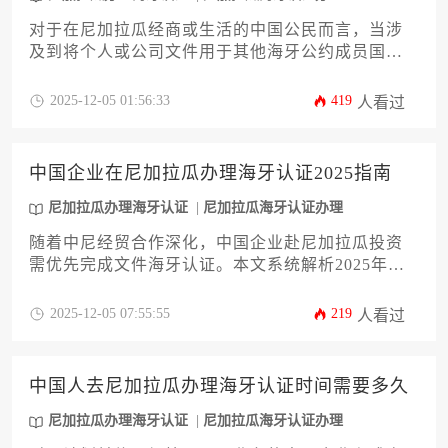
对于在尼加拉瓜经商或生活的中国公民而言，当涉
及到将个人或公司文件用于其他海牙公约成员国
时，办理海牙认证是一项关键流程。本文将深入探
讨在尼加拉瓜办理海牙认证所需的时间周期，并详
2025-12-05 01:56:33
419
人看过
细分析影响办理进度的各项因素，例如文件类型、
认证机构的工作效率以及季节波动等。此外，文章
还将提供一套实用的加速策略和分步指南，旨在帮
中国企业在尼加拉瓜办理海牙认证2025指南
助企业主和高管有效规划，规避潜在延误，确保跨
国业务或法律事务的顺畅进行。理解尼加拉瓜办理
尼加拉瓜办理海牙认证
尼加拉瓜海牙认证办理
海牙认证的完整流程是高效完成此事的关键。
随着中尼经贸合作深化，中国企业赴尼加拉瓜投资
需优先完成文件海牙认证。本文系统解析2025年尼
加拉瓜办理海牙认证的全流程，涵盖法律依据、材
料准备、认证机构选择及常见风险应对策略，为企
2025-12-05 07:55:55
219
人看过
业提供一站式解决方案，助力合规高效开拓中美洲
市场。
中国人去尼加拉瓜办理海牙认证时间需要多久
尼加拉瓜办理海牙认证
尼加拉瓜海牙认证办理