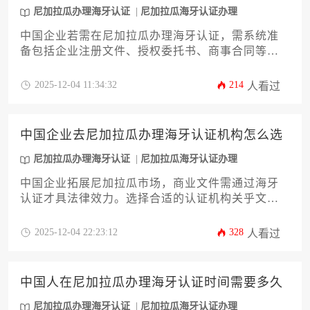
尼加拉瓜办理海牙认证
尼加拉瓜海牙认证办理
中国企业若需在尼加拉瓜办理海牙认证，需系统准
备包括企业注册文件、授权委托书、商事合同等在
内的十余类核心材料。本文详细解析材料清单、公
证流程、认证注意事项及常见问题应对策略，帮助
2025-12-04 11:34:32
214
人看过
企业高效完成跨境法律文件认证，确保海外业务合
规运营。理解尼加拉瓜办理海牙认证的具体要求是
成功的关键步骤之一。
中国企业去尼加拉瓜办理海牙认证机构怎么选
尼加拉瓜办理海牙认证
尼加拉瓜海牙认证办理
中国企业拓展尼加拉瓜市场，商业文件需通过海牙
认证才具法律效力。选择合适的认证机构关乎文件
合规性、办理效率及成本控制。本文从机构资质、
服务范围、办理流程、收费标准等十二个维度，系
2025-12-04 22:23:12
328
人看过
统剖析如何筛选可靠机构，助力企业高效完成尼加
拉瓜办理海牙认证流程，规避跨境法律风险。
中国人在尼加拉瓜办理海牙认证时间需要多久
尼加拉瓜办理海牙认证
尼加拉瓜海牙认证办理