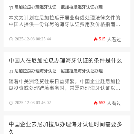
尼加拉瓜办理海牙认证
尼加拉瓜海牙认证办理
本文为计划在尼加拉瓜开展业务或处理法律文件的
中国人提供一份详尽的海牙认证费用及价格指南。
内容涵盖认证流程、费用构成、办理机构选择及常
见问题解决方案，旨在帮助企业主和高管高效完成
2025-12-03 00:25:44
515
人看过
尼加拉瓜办理海牙认证，规避潜在风险，节约时间
和经济成本。
中国人在尼加拉瓜办理海牙认证的条件是什么
尼加拉瓜办理海牙认证
尼加拉瓜海牙认证办理
随着中美洲经贸往来日益频繁，中国企业赴尼加拉
瓜投资或处理跨境事务时，常需办理海牙认证以确
保证书文件在成员国间合法使用。本文将系统解析
中国公民在尼加拉瓜办理海牙认证的十二项关键条
2025-12-03 03:46:02
553
人看过
件，涵盖文件类型要求、认证机构选择、翻译规
范、办理周期等实操要点，并针对企业主常见问题
提供解决方案。无论您是处理商业登记、委托书还
中国企业去尼加拉瓜办理海牙认证时间需要多
是学历证明，掌握这些条件将显著提升尼加拉瓜办
久