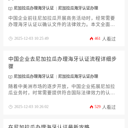
理海牙认证的效率和成功率，为跨国业务保驾护
航。
尼加拉瓜办理海牙认证
尼加拉瓜海牙认证办理
中国企业前往尼加拉瓜开展商务活动时，经常需要
办理海牙认证以确认文件的法律效力。本文全面解
析尼加拉瓜办理海牙认证的全流程时间周期，涵盖
材料准备、认证步骤、加急办理及常见延误因素等
2025-12-03 10:25:49
461
人看过
关键环节，帮助企业高效规划国际业务进程。
中国企业去尼加拉瓜办理海牙认证流程详细步
骤
尼加拉瓜办理海牙认证
尼加拉瓜海牙认证办理
随着中美洲市场的逐步开放，中国企业拓展尼加拉
瓜业务时，时常需要提供符合国际法律效力的认证
文件。海牙认证作为跨境文件流通的重要凭证，其
办理流程直接关系到企业在当地的合规运营效率。
2025-12-03 10:26:02
529
人看过
本文旨在系统梳理中国企业为赴尼加拉瓜进行商业
活动而办理海牙认证的完整路径，从文件类型甄
别、国内公证与外交部门认证，到尼加拉瓜境内的
在尼加拉瓜办理海牙认证最新攻略