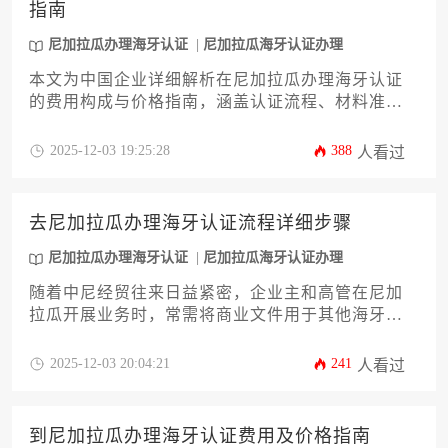
指南
尼加拉瓜办理海牙认证
尼加拉瓜海牙认证办理
本文为中国企业详细解析在尼加拉瓜办理海牙认证
的费用构成与价格指南，涵盖认证流程、材料准
备、代理选择等关键环节。文章深入探讨价格影响
因素及成本优化策略，帮助企业高效完成国际文件
2025-12-03 19:25:28
388
人看过
合规，规避常见风险，实现跨境业务顺利推进。
去尼加拉瓜办理海牙认证流程详细步骤
尼加拉瓜办理海牙认证
尼加拉瓜海牙认证办理
随着中尼经贸往来日益紧密，企业主和高管在尼加
拉瓜开展业务时，常需将商业文件用于其他海牙公
约成员国。本文将详细解析去尼加拉瓜办理海牙认
证流程详细步骤，涵盖从文件准备、尼加拉瓜本地
2025-12-03 20:04:21
241
人看过
公证、外交部认证到最终使用的全流程，旨在为企
业提供一份专业、实用的操作指南，助您高效完成
尼加拉瓜海牙认证，规避潜在风险。
到尼加拉瓜办理海牙认证费用及价格指南