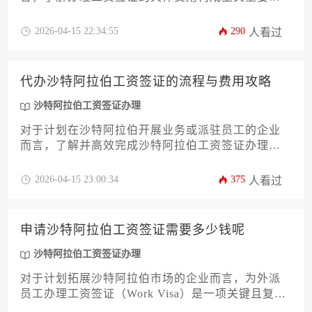
这份攻略旨在提供一份详尽、实用的费用解析与办
理指南。文章将系统梳理从前期准备到最终获批的
2026-04-15 22:34:55
290
人看过
完整流程中涉及的所有官方及第三方开支，并深入
分析影响总成本的各项变量，帮助企业精准预算。
掌握这些信息，将使您的沙特阿拉伯工资签证办理
代办沙特阿拉伯工资签证的流程与费用攻略
过程更加高效与经济。
沙特阿拉伯工资签证办理
对于计划在沙特阿拉伯开展业务或派驻员工的企业
而言，了解并高效完成沙特阿拉伯工资签证办理是
至关重要的第一步。本文旨在为企业主及高管提供
一份详尽、专业的代办攻略，深度解析从资质准
2026-04-15 23:00:34
375
人看过
备、文件公证认证到在线申请、体检与指纹录入的
全流程，并系统梳理各类官方与第三方费用构成，
同时揭示常见风险与合规要点，助力企业规避陷
申请沙特阿拉伯工资签证需要多少钱呢
阱，以合规、经济的方式完成外籍员工的签证申
请，确保海外团队顺利组建与运营。
沙特阿拉伯工资签证办理
对于计划拓展沙特阿拉伯市场的企业而言，为外派
员工办理工资签证（Work Visa）是一项关键且复杂
的行政与财务安排。其总费用远非一个固定数字，