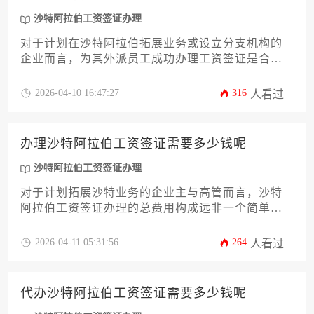
险，高效完成这项复杂的跨国人事手续。
沙特阿拉伯工资签证办理
对于计划在沙特阿拉伯拓展业务或设立分支机构的
企业而言，为其外派员工成功办理工资签证是合法
雇佣与长期居留的关键第一步。本文将为您提供一
份详尽且实用的“沙特阿拉伯工资签证办理”攻略，系
2026-04-10 16:47:27
316
人看过
统梳理从企业资质准备、核心材料清单、到申请流
程与常见问题的全链条信息，旨在帮助企业主或高
管高效、合规地完成此项重要工作，确保外派团队
办理沙特阿拉伯工资签证需要多少钱呢
顺利落地并开展业务。
沙特阿拉伯工资签证办理
对于计划拓展沙特业务的企业主与高管而言，沙特
阿拉伯工资签证办理的总费用构成远非一个简单的
数字。它是一套由政府规费、第三方服务成本、企
业隐性支出及汇率风险共同构成的动态财务模型。
2026-04-11 05:31:56
264
人看过
本文旨在深入剖析从资质审核到员工抵沙的全流程
开销明细，并提供专业的成本优化策略与合规建
议，助您精准规划预算，高效完成布局。
代办沙特阿拉伯工资签证需要多少钱呢