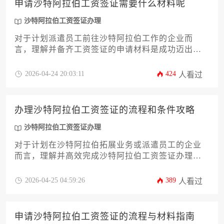
申请沙特阿拉伯工资签证需要什么材料呢
资签证办理，规避潜在风险，实现合规且成本可控
的人力资源部署。
沙特阿拉伯工资签证办理
对于计划派遣员工前往沙特阿拉伯工作的企业而
言，理解并备齐工资签证的申请材料是成功迈出海
外业务拓展第一步的关键。本文将系统性地梳理并
深度解析办理沙特阿拉伯工资签证所需的各类核心
2026-04-24 20:03:11
424
人看过
文件、证明及其准备要点，涵盖从企业资质到雇员
个人材料的全流程，旨在为企业主及高管提供一份
详尽、实用且具备前瞻性的办理攻略，助力企业高
办理沙特阿拉伯工资签证的流程和条件攻略
效完成相关手续，规避潜在风险，确保员工顺利合
规入职。
沙特阿拉伯工资签证办理
对于计划在沙特阿拉伯拓展业务或派遣员工的企业
而言，理解并高效完成沙特阿拉伯工资签证办理是
至关重要的第一步。本文将系统性地为您解析从前
期资质准备、条件要求，到具体在线申请、文件提
2026-04-25 04:59:26
389
人看过
交，直至最终获取签证的完整流程与核心策略，旨
在为企业主及高管提供一份详尽、专业且具备高度
可操作性的实用攻略，助力企业顺利迈出国际化人
申请沙特阿拉伯工资签证的流程与材料指南
才布局的关键一步。