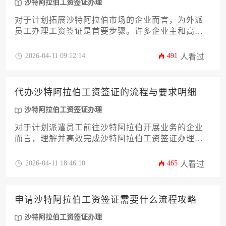
沙特阿拉伯工资签证办理
对于计划拓展沙特阿拉伯市场的企业而言，为外派
员工办理工资签证是首要步骤。许多企业主和高管
最关心的问题是“代办沙特阿拉伯工资签证需要多少
钱呢”。本文将深入剖析费用构成，从政府规费、中
2026-04-11 09:12:14
491
人看过
介服务费到各类隐性成本，并结合办理流程、所需
材料和最新政策，为企业提供一份详实、透明的预
算规划与决策指南，助力企业高效完成沙特阿拉伯
代办沙特阿拉伯工资签证的流程与要求明细
工资签证办理。
沙特阿拉伯工资签证办理
对于计划派遣员工前往沙特阿拉伯开展业务的企业
而言，理解并高效完成沙特阿拉伯工资签证办理是
至关重要的第一步。本攻略旨在为企业主及高管提
供一份详尽、专业的办理指南，系统梳理从资质准
2026-04-11 18:46:10
465
人看过
备、材料清单到具体申请流程与后续管理的全链条
环节。文章将深入解析沙特劳工与社会发展部、内
政部等关键机构的政策要求，并探讨通过专业代办
申请沙特阿拉伯工资签证需要什么流程攻略
服务优化流程、规避风险的实用策略，助力企业合
规、高效地完成海外人才部署。
沙特阿拉伯工资签证办理