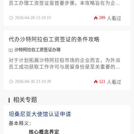
员工办理工资签证是首要步骤。本攻略旨在为企业
主及高管提供一份详尽的费用解析与办理指南。文
章将深入剖析影响代办沙特阿拉伯工资签证费用的
2026-04-28 23:18:19
289
人看过
核心因素，涵盖政府规费、服务代理费、附加成本
及潜在财务风险，并提供优化支出的实用策略。通
过系统了解沙特阿拉伯工资签证办理全流程的成本
代办沙特阿拉伯工资签证的条件攻略
构成，企业能够做出更精准的预算规划，确保合
规、高效地完成此项关键海外人力资源部署。
沙特阿拉伯工资签证办理
对于计划拓展沙特阿拉伯市场的企业而言，为外派
员工成功获取工作许可与居留身份是至关重要的第
一步。本文将提供一份详尽的代办沙特阿拉伯工资
签证的条件攻略，系统解析从资质预审、文件准备
2026-04-30 23:19:39
121
人看过
到申请流程与后续合规的全部核心要点。旨在帮助
企业主与高管清晰理解政策要求，规避潜在风险，
相关专题
从而高效、稳妥地完成这一关键海外人力资源部
署，确保业务顺利开展。
坦桑尼亚大使馆认证申请
基本释义：
核心概念界定