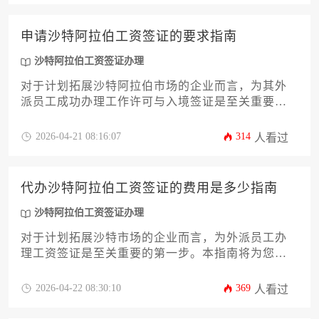
以及潜在隐性支出。我们将系统梳理从资质认证、
签证申请、到入境后手续的完整流程，并结合不同
申请沙特阿拉伯工资签证的要求指南
企业规模与雇佣场景，提供实用的成本优化策略与
风险规避建议，助力企业高效、合规地完成海外人
沙特阿拉伯工资签证办理
才布局。
对于计划拓展沙特阿拉伯市场的企业而言，为其外
派员工成功办理工作许可与入境签证是至关重要的
第一步。本文将为您提供一份详尽、专业的“沙特阿
拉伯工资签证办理”要求指南。内容涵盖从资质审
2026-04-21 08:16:07
314
人看过
核、配额申请、文件准备到在线提交、后续步骤的
全流程深度解析，并针对常见拒签原因与合规风险
提供实用对策，旨在协助企业主与高管高效、稳妥
代办沙特阿拉伯工资签证的费用是多少指南
地完成此项关键涉外人事事务，为业务落地扫清障
碍。
沙特阿拉伯工资签证办理
对于计划拓展沙特市场的企业而言，为外派员工办
理工资签证是至关重要的第一步。本指南将为您系
统解析代办沙特阿拉伯工资签证办理的核心费用构
成，涵盖政府规费、服务代理费、文件处理成本及
2026-04-22 08:30:10
369
人看过
潜在附加支出。我们旨在帮助企业主与高管清晰掌
握预算规划的关键，理解费用背后的合规逻辑与效