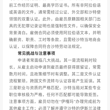
前工作经历证明、最高学历证书。所有非阿拉伯语
或英语的文件，通常需经过公证、外交部和沙特使
领馆的双重认证。此外，由雇员原籍国相关部门出
具的无犯罪记录证明也是强制性文件，以确保安全
背景清白。雇佣合同必须使用阿拉伯语文本，并明
确薪资、职责、工时等条款，且需经沙特当地商会
认证，以保障合同符合沙特劳动法规定。
常见挑战与注意事项
申请者常面临几大挑战。其一是流程耗时较
长，从雇主启动申请到雇员最终获得居留证，常需
数月时间，且政策细节时有调整。其二是文件认证
流程繁琐，跨国文件流转与认证容易产生延误。其
三是职业与资质的严格匹配，沙特当局对某些专业
职位审核极为严格，任何不匹配都可能导致拒签。
注意事项方面，雇员切勿在“伊嘎玛”办理完成前为
其他雇主工作；必须了解并遵守沙特的伊斯兰法律