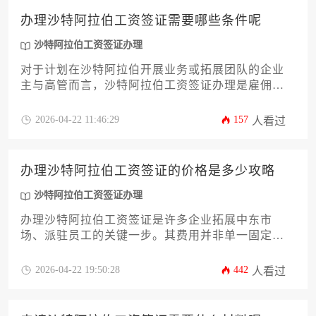
率价值，从而做出明智的决策，确保外派工作顺利
办理沙特阿拉伯工资签证需要哪些条件呢
启动。
沙特阿拉伯工资签证办理
对于计划在沙特阿拉伯开展业务或拓展团队的企业
主与高管而言，沙特阿拉伯工资签证办理是雇佣外
籍员工的关键法律步骤。本文将深入解析办理该签
证所需满足的核心条件，涵盖从雇主资质、雇员资
2026-04-22 11:46:29
157
人看过
格到具体文件准备、申请流程与后续合规等全方位
攻略。内容旨在为企业决策者提供一套详尽、专业
且具备高度实操性的指导方案，帮助您高效、顺利
办理沙特阿拉伯工资签证的价格是多少攻略
地完成签证申请，确保海外用人计划的合法性与稳
定性。
沙特阿拉伯工资签证办理
办理沙特阿拉伯工资签证是许多企业拓展中东市
场、派驻员工的关键一步。其费用并非单一固定
值，而是一个由官方收费、中介服务、文件处理及
潜在附加成本构成的动态体系。本攻略将为企业主
2026-04-22 19:50:28
442
人看过
及高管深入剖析费用的构成与影响因素，提供成本
优化策略，并梳理从准备到获批的全流程关键节
点，旨在帮助企业高效、经济地完成沙特阿拉伯工