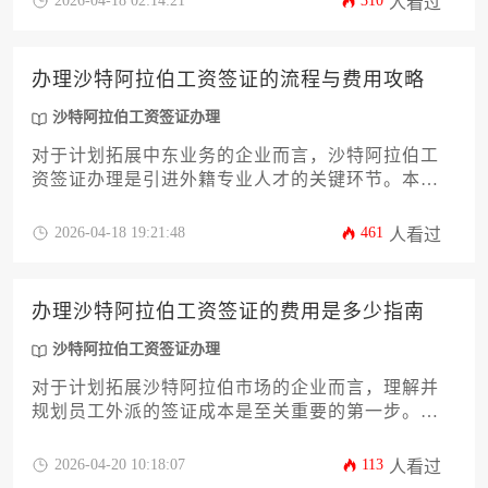
2026-04-18 02:14:21
310
人看过
官方与第三方费用的完整框架。文章将深入探讨政
策核心、常见挑战及优化策略，帮助企业高效完成
沙特阿拉伯工资签证办理，规避潜在风险，确保人
办理沙特阿拉伯工资签证的流程与费用攻略
才派遣项目顺利启动。
沙特阿拉伯工资签证办理
对于计划拓展中东业务的企业而言，沙特阿拉伯工
资签证办理是引进外籍专业人才的关键环节。本文
旨在为企业决策者提供一份详尽、专业的办理攻
略，系统解析从资质准备、在线申请到最终获取签
2026-04-18 19:21:48
461
人看过
证的全流程，并深度剖析各类官方费用、潜在服务
成本及合规要点，助力企业高效、稳妥地完成人才
引进工作，规避常见风险。
办理沙特阿拉伯工资签证的费用是多少指南
沙特阿拉伯工资签证办理
对于计划拓展沙特阿拉伯市场的企业而言，理解并
规划员工外派的签证成本是至关重要的第一步。本
文旨在为企业主与高管提供一份详尽的费用指南，
深入剖析办理沙特阿拉伯工资签证（Saudi Arabia
2026-04-20 10:18:07
113
人看过
Work Visa）所涉及的全部官方收费、第三方服务费