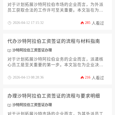
对于计划拓展沙特阿拉伯市场的企业而言，为外派
员工获取合法的工作许可至关重要。本文旨在为企
业主及高管提供一份关于申请沙特阿拉伯工资签证
的详尽流程攻略。文章将系统解析从前期资质准
2026-04-12 17:15:32
285
人看过
备、在线平台操作到最终获取签证的全链条步骤，
并深入探讨合规要点与常见风险规避策略，助力企
业高效、平稳地完成此项跨国人才派遣的关键行政
代办沙特阿拉伯工资签证的流程与材料指南
事务，确保海外业务合规运营。
沙特阿拉伯工资签证办理
对于计划拓展沙特阿拉伯业务的企业而言，派遣核
心员工是至关重要的第一步。本文旨在为企业决策
者提供一份关于沙特阿拉伯工资签证办理的详尽攻
略。文章将深度解析从资质准备到最终获批的全流
2026-04-13 08:28:36
216
人看过
程，系统梳理官方要求的各项核心材料，并分享专
业高效的代办策略与合规要点，助力企业主规避风
险，顺利完成海外人才布局。
办理沙特阿拉伯工资签证的流程与要求明细
沙特阿拉伯工资签证办理
对于计划拓展沙特市场的企业而言，为其外派员工