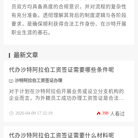
员双方均具备高度的合规意识，并对流程的复杂性
有充分准备。透彻理解其背后的制度逻辑与各阶段
要求，是确保顺利获得合法工作身份、在沙特开展
职业生涯的基石。
最新文章
代办沙特阿拉伯工资签证需要哪些条件呢
沙特阿拉伯工资签证办理
对于计划在沙特阿拉伯开展业务或设立分支机构的
企业而言，为外籍员工成功办理工资签证是合法雇
佣的关键一步。本文将深入剖析沙特阿拉伯工资签
证办理的核心条件与流程，从雇主资质、雇员要求
2026-04-09 17:32:19
398
人看过
到官方文件准备，提供一份详尽的实操指南。内容
涵盖从沙特投资部（MISA）的注册到最终签证贴签
的全链条解析，旨在帮助企业主或高管规避常见风
代办沙特阿拉伯工资签证需要什么材料呢