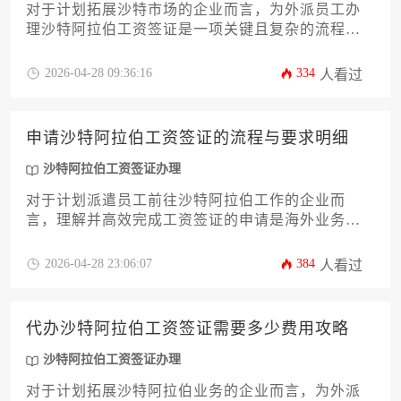
对于计划拓展沙特市场的企业而言，为外派员工办
理沙特阿拉伯工资签证是一项关键且复杂的流程。
本攻略旨在为企业决策者提供一份详尽的费用解析
与操作指南，深入剖析从资质审核到签证签发的全
2026-04-28 09:36:16
334
人看过
周期成本构成。文章不仅列出各项明面费用，更揭
示潜在的管理与合规开销，帮助企业精准预算，规
避风险，实现高效、经济的沙特阿拉伯工资签证办
申请沙特阿拉伯工资签证的流程与要求明细
理，确保海外业务顺利启航。
沙特阿拉伯工资签证办理
对于计划派遣员工前往沙特阿拉伯工作的企业而
言，理解并高效完成工资签证的申请是海外业务拓
展的关键一步。本攻略将系统性地梳理从资质准备
到最终获取签证的全流程，详细解读沙特政府的最
2026-04-28 23:06:07
384
人看过
新政策要求，并提供实用的操作建议与风险规避策
略，旨在帮助企业主或高管清晰掌握沙特阿拉伯工
资签证办理的核心要点，确保合规、顺利地完成人
代办沙特阿拉伯工资签证需要多少费用攻略
员派驻工作。
沙特阿拉伯工资签证办理
对于计划拓展沙特阿拉伯业务的企业而言，为外派