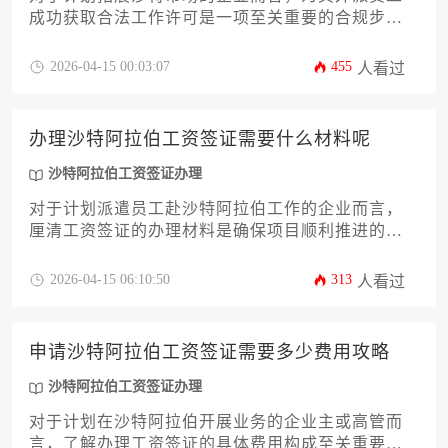
成功获取合法工作许可是一项至关重要的合规步
骤。本文将深入剖析沙特阿拉伯工资签证办理的全
过程，从前期资质准备、雇主与雇员双方的硬性要
2026-04-15 00:03:07
455
人看过
求，到线上系统操作、文件公证认证、体检与保险
等核心环节，提供一份详尽、专业且极具操作性的
攻略。文章旨在帮助企业主或高管清晰理解整个流
办理沙特阿拉伯工资签证需要什么材料呢
程的脉络与关键节点，规避潜在风险，从而高效、
顺利地完成签证申请，保障海外业务的稳健开展。
沙特阿拉伯工资签证办理
对于计划派遣员工赴沙特阿拉伯工作的企业而言，
厘清工资签证的办理材料是确保项目顺利推进的关
键第一步。本文旨在为企业主及高管提供一份详
尽、专业的材料准备攻略，系统梳理从沙特雇主资
2026-04-15 06:10:50
313
人看过
质到雇员个人文件的全套要求，并深入解析材料背
后的审核逻辑与常见误区，助力企业高效合规地完
成沙特阿拉伯工资签证办理流程，规避潜在风险，
申请沙特阿拉伯工资签证需要多少费用攻略
保障海外用工的稳定性与合法性。
沙特阿拉伯工资签证办理
对于计划在沙特阿拉伯开展业务的企业主或高管而
言，了解办理工资签证的具体费用构成至关重要。