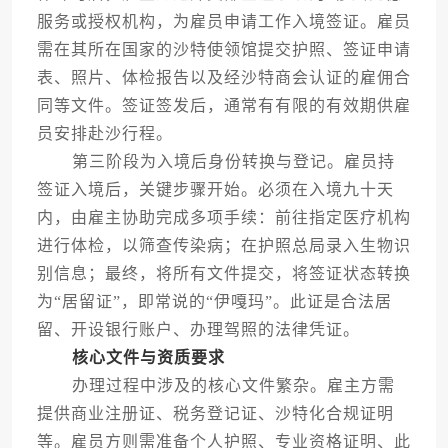
服务或授权机构，为雇员申请工作入境签证。雇员
需在其所在国家的沙特使领馆提交护照、签证申请
表、照片、体检报告以及经沙特商会认证的雇佣合
同等文件。签证签发后，通常有有限的有效期供雇
员安排赴沙行程。
第三阶段为入境后身份转换与登记。雇员持
签证入境后，关键步骤开始。必须在入境九十天
内，由雇主协助完成多项手续：前往指定医疗机构
进行体检，以筛查传染病；在护照总局录入生物识
别信息；最终，将所有文件提交，将签证状态转换
为“居留证”，即常说的“伊嘎玛”。此证是合法居
留、开设银行账户、办理驾照的法律凭证。
核心文件与资质要求
办理过程中涉及的核心文件繁杂。雇主方需
提供商业注册证、税务登记证、沙特化合规证明
等。雇员方则需准备个人护照、专业资格证明、此