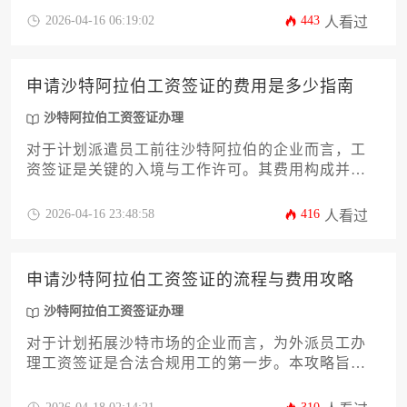
而是一个由多种法定规费、第三方服务成本及潜在
2026-04-16 06:19:02
443
人看过
合规支出构成的动态预算。本文旨在为企业决策者
提供一份详尽的费用解析与攻略，系统拆解从沙特
人力资源和社会发展部（MHRSD）收费、签证与居
申请沙特阿拉伯工资签证的费用是多少指南
留许可（Iqama）费用，到医疗保险、资质认证等各
环节开支，并深入探讨如何通过优化流程实现成本
沙特阿拉伯工资签证办理
控制与风险规避，从而确保您的沙特阿拉伯工资签
对于计划派遣员工前往沙特阿拉伯的企业而言，工
证办理之旅既合规又经济。
资签证是关键的入境与工作许可。其费用构成并非
单一固定数字，而是涉及政府规费、服务费、医疗
保险、文件认证及潜在第三方服务等多个层面。本
2026-04-16 23:48:58
416
人看过
指南将为您深度解析沙特阿拉伯工资签证办理的完
整成本结构，涵盖从资格预审到签证签发的全流
程，并提供实用的成本优化与合规建议，旨在帮助
申请沙特阿拉伯工资签证的流程与费用攻略
企业主或高管精准预算，高效完成这一重要海外人
力资源部署。
沙特阿拉伯工资签证办理
对于计划拓展沙特市场的企业而言，为外派员工办
理工资签证是合法合规用工的第一步。本攻略旨在
为企业主及高管提供一份详尽的办理指南，系统解
析从前期资质准备、雇主与员工双端流程，到各项