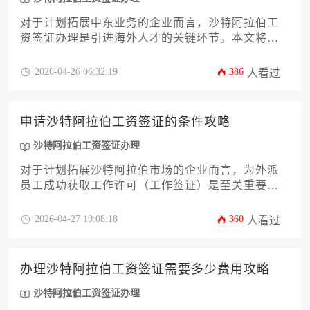
对于计划拓展中东业务的企业而言，沙特阿拉伯工
资签证办理是引进海外人才的关键环节。本文将为
您提供一份详尽的攻略，深度解析从资质审核到最
终获批的全流程，并系统梳理雇主与雇员需满足的
2026-04-26 06:32:19
386
人看过
核心条件。内容涵盖政策依据、文件准备、线上系
统操作、常见拒签原因及后续合规管理等专业要
点，旨在协助企业主与高管高效、稳妥地完成签证
申请沙特阿拉伯工资签证的条件攻略
申请，规避潜在风险，确保人才引进计划的顺利实
施。
沙特阿拉伯工资签证办理
对于计划拓展沙特阿拉伯市场的企业而言，为外派
员工成功获取工作许可（工作签证）是至关重要的
第一步。本文将提供一份详尽的“沙特阿拉伯工资签
证办理”条件攻略，旨在帮助企业主或高管系统性地
2026-04-27 19:08:18
360
人看过
了解从资质审核、文件准备到申请递交与后续管理
的全流程。文章将深入解析沙特劳工与社会发展部
及外交部的核心要求，涵盖担保公司条件、员工资
办理沙特阿拉伯工资签证需要多少费用攻略
质、薪资标准、签证类型选择等关键环节，并提供
实用的风险规避与流程优化建议，助力企业高效、
沙特阿拉伯工资签证办理
合规地完成人才派遣工作。