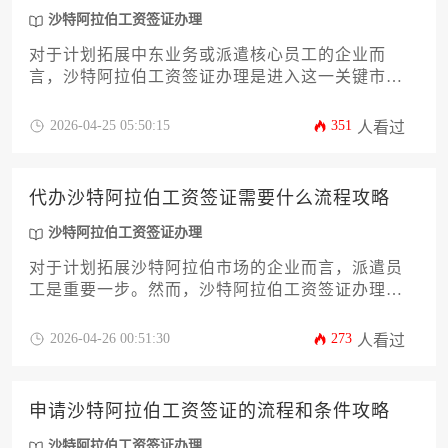
沙特阿拉伯工资签证办理
对于计划拓展中东业务或派遣核心员工的企业而
言，沙特阿拉伯工资签证办理是进入这一关键市场
的首要法律步骤。本指南旨在为企业决策者提供一
份详尽、可操作的行动手册，系统解析从资质准备
2026-04-25 05:50:15
351
人看过
到最终获批的全流程，涵盖签证类型辨析、关键材
料清单、线上系统操作、常见拒签风险及后续合规
要点。通过遵循本文的深度攻略，企业可显著提升
代办沙特阿拉伯工资签证需要什么流程攻略
申请效率，确保外派项目顺利启动，为在沙特的长
期稳定运营奠定坚实基础。
沙特阿拉伯工资签证办理
对于计划拓展沙特阿拉伯市场的企业而言，派遣员
工是重要一步。然而，沙特阿拉伯工资签证办理流
程复杂且法规独特，企业自行处理常遇阻碍。本文
将提供一份详尽的代办攻略，从前期资质准备、文
2026-04-26 00:51:30
273
人看过
件要求到具体申请步骤与后续管理，为企业主或高
管梳理清晰路径，助力高效合规地完成员工派遣，
规避潜在风险。
申请沙特阿拉伯工资签证的流程和条件攻略
沙特阿拉伯工资签证办理