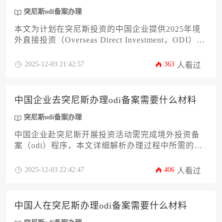
突尼斯odi备案办理
本文为计划在突尼斯投资的中国企业提供2025年境
外直接投资（Overseas Direct Investment，ODI）备
案的全流程指南。内容涵盖政策依据、办理条件、
材料清单、外汇登记及突尼斯当地对接等关键环
2025-12-03 21:42:57
363
人看过
节，旨在帮助企业高效完成合规备案，规避跨境投
资风险，实现海外业务稳妥落地。
中国企业去突尼斯办理odi备案需要什么材料
突尼斯odi备案办理
中国企业赴突尼斯开展投资活动需完成境外投资备
案（odi）程序，本文详细解析办理过程中所需的全
部材料清单及准备要点。从基础证照到专项文件，
涵盖突尼斯当地法律要求的认证材料、资金证明、
2025-12-03 22:42:47
406
人看过
项目方案等12项核心内容，帮助企业高效通过备案
审核，规避合规风险。掌握突尼斯odi备案办理全流
程材料要求，是企业顺利拓展北非市场的关键一
中国人在突尼斯办理odi备案需要什么材料
步。