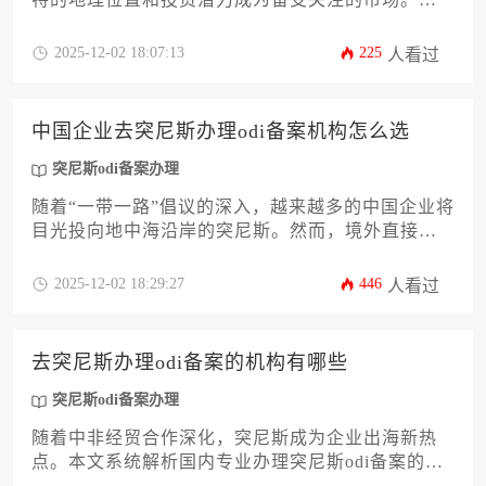
于计划在突尼斯开展直接投资的企业而言，顺利完
成境外直接投资备案（Overseas Direct Investment，
2025-12-02 18:07:13
225
人看过
ODI）是合法出境的必要前提。本文将系统解析所需
的全部材料清单、材料准备要点、常见问题及应对
策略，帮助企业高效完成合规流程。文章基于最新
中国企业去突尼斯办理odi备案机构怎么选
政策框架，结合实操经验，为企业家和高管提供一
站式指导方案。
突尼斯odi备案办理
随着“一带一路”倡议的深入，越来越多的中国企业将
目光投向地中海沿岸的突尼斯。然而，境外直接投
资备案流程复杂，选择一家专业可靠的办理机构成
为企业出海的关键第一步。本文将深入剖析选择服
2025-12-02 18:29:27
446
人看过
务机构时需要考察的十二个核心维度，包括机构资
质、属地经验、成功案例、服务团队等，为企业主
提供一套系统、实用的评估框架，助力企业高效合
去突尼斯办理odi备案的机构有哪些
规地完成突尼斯odi备案办理，规避潜在风险，保障
投资安全。
突尼斯odi备案办理
随着中非经贸合作深化，突尼斯成为企业出海新热
点。本文系统解析国内专业办理突尼斯odi备案的服
务机构类型，涵盖商务部门下属投资促进机构、涉