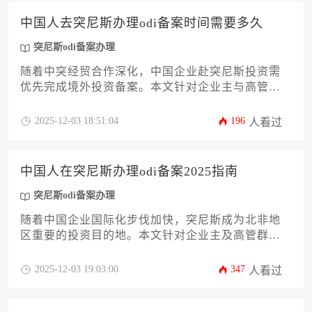
效、稳妥地完成这项重要的合规工作，规避潜在风
中国人去突尼斯办理odi备案时间需要多久
险。
突尼斯odi备案办理
随着中突经贸合作深化，中国企业赴突尼斯投资需
优先完成境外投资备案。本文针对企业主与高管群
体，系统解析突尼斯odi备案办理全流程时间线，涵
盖材料准备、部门审批、外汇登记等关键环节。文
2025-12-03 18:51:04
196
人看过
章深度剖析12个核心影响因素，从政策框架到实操
细节，助力企业精准规划时间成本，规避常见风
险。全文以实战经验为基础，为投资者提供一份可
中国人在突尼斯办理odi备案2025指南
落地的突尼斯odi备案办理时效管理指南。
突尼斯odi备案办理
随着中国企业国际化步伐加快，突尼斯成为北非地
区重要的投资目的地。本文针对企业主及高管群
体，系统梳理2025年突尼斯odi备案办理的全流程，
涵盖政策解读、材料准备、申报技巧及风险防范等
2025-12-03 19:03:00
347
人看过
关键环节，为企业提供具有前瞻性的实操指南。