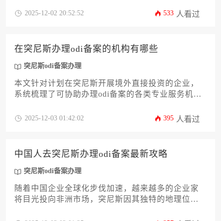
外律师事务所、跨国咨询公司等六大类别。通过对
2025-12-02 20:52:52
533
人看过
比各类机构服务特色、资质要求与费用结构，为企
业主提供清晰的筛选路径。文章特别强调选择合规
中介对规避跨境投资风险的重要性，并详解突尼斯
在突尼斯办理odi备案的机构有哪些
odi备案办理的核心流程与常见陷阱防范，助力企业
高效完成境外投资合规布局。
突尼斯odi备案办理
本文针对计划在突尼斯开展境外直接投资的企业，
系统梳理了可协助办理odi备案的各类专业服务机
构。文章详细分析了律师事务所、会计师事务所、
投资咨询公司及银行等十余类服务主体的职能特点
2025-12-03 01:42:02
395
人看过
与选择要点，为企业提供全面且实用的决策参考，
助力企业高效完成突尼斯odi备案办理流程。
中国人去突尼斯办理odi备案最新攻略
突尼斯odi备案办理
随着中国企业全球化步伐加速，越来越多的企业家
将目光投向非洲市场，突尼斯因其独特的地理位置
和投资潜力成为热门选择。然而，境外直接投资备
案是企业出海的第一步，也是合规经营的关键环