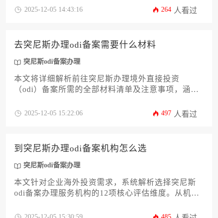
文章将系统解析突尼斯市场准入规则与跨境资金流
2025-12-05 14:43:16
264
人看过
动管理要求，助力企业高效完成突尼斯odi备案办
理，规避合规风险并优化海外战略布局。
去突尼斯办理odi备案需要什么材料
突尼斯odi备案办理
本文将详细解析前往突尼斯办理境外直接投资
（odi）备案所需的全部材料清单及注意事项，涵盖
企业主体资格证明、投资资金来源说明、项目可行
性报告等12项核心材料要求，助力企业高效完成跨
2025-12-05 15:22:06
497
人看过
境投资合规流程。针对突尼斯odi备案办理的特殊
性，文中还将提供材料准备技巧与常见问题解决方
案。
到突尼斯办理odi备案机构怎么选
突尼斯odi备案办理
本文针对企业海外投资需求，系统解析选择突尼斯
odi备案办理服务机构的12项核心评估维度。从机构
资质、行业经验、属地化服务能力到风险防控体
系，为企业主提供实操性决策框架，助力降低合规
2025-12-05 15:30:59
485
人看过