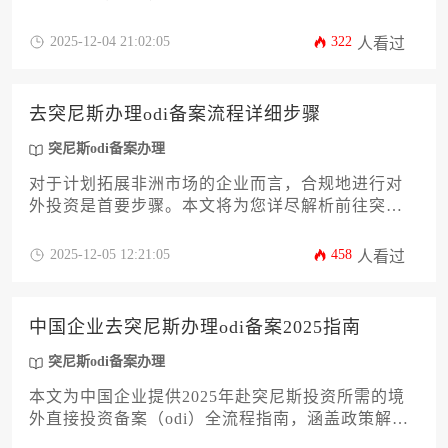
合规、材料准备等关键环节，为计划赴突投资的企
业提供系统化指导。文章深入探讨突尼斯odi备案办
2025-12-04 21:02:05
322
人看过
理的常见痛点与解决方案，助力企业高效完成境外
投资合规流程。
去突尼斯办理odi备案流程详细步骤
突尼斯odi备案办理
对于计划拓展非洲市场的企业而言，合规地进行对
外投资是首要步骤。本文将为您详尽解析前往突尼
斯进行直接投资备案的核心流程与关键要点。文章
将系统性地介绍从前期材料准备、境内审批部门沟
2025-12-05 12:21:05
458
人看过
通，到最终完成境外投资备案的全过程，旨在为企
业主及高管提供一份清晰、实用的操作指南。其
中，突尼斯odi备案办理的每一个环节都将被深入剖
中国企业去突尼斯办理odi备案2025指南
析，帮助企业规避常见风险，确保海外投资之旅顺
畅无阻。
突尼斯odi备案办理
本文为中国企业提供2025年赴突尼斯投资所需的境
外直接投资备案（odi）全流程指南，涵盖政策解
读、材料准备、部门对接及风险应对等核心环节。