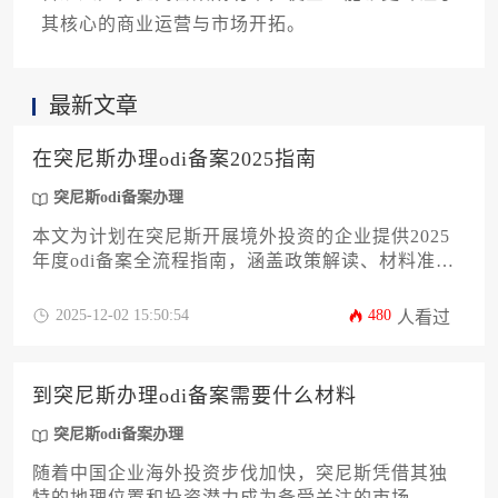
其核心的商业运营与市场开拓。
最新文章
在突尼斯办理odi备案2025指南
突尼斯odi备案办理
本文为计划在突尼斯开展境外投资的企业提供2025
年度odi备案全流程指南，涵盖政策解读、材料准
备、实操步骤及风险规避策略。内容结合北非地区
投资特性和最新监管要求，帮助企业高效完成突尼
2025-12-02 15:50:54
480
人看过
斯odi备案办理，确保跨境投资合规性与成功率。
到突尼斯办理odi备案需要什么材料
突尼斯odi备案办理
随着中国企业海外投资步伐加快，突尼斯凭借其独
特的地理位置和投资潜力成为备受关注的市场。对