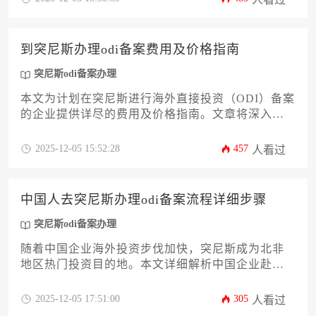
风险并提升跨境投资效率。
到突尼斯办理odi备案费用及价格指南
突尼斯odi备案办理
本文为计划在突尼斯进行海外直接投资（ODI）备案
的企业提供详尽的费用及价格指南。文章将深入解
析备案流程中可能产生的各项成本，包括政府规
费、专业服务费、资金跨境成本等，并分析影响总
2025-12-05 15:52:28
457
人看过
费用的关键因素。通过本文，企业主能够全面了解
突尼斯odi备案办理的整体预算构成，从而做出更明
智的决策和充分的财务准备。
中国人去突尼斯办理odi备案流程详细步骤
突尼斯odi备案办理
随着中国企业海外投资步伐加快，突尼斯成为北非
地区热门投资目的地。本文详细解析中国企业赴突
尼斯进行odi备案的全流程，涵盖政策依据、材料准
备、部门审批及外汇登记等关键环节，为企业家提
2025-12-05 17:51:00
305
人看过
供系统化操作指南。掌握规范的突尼斯odi备案办理