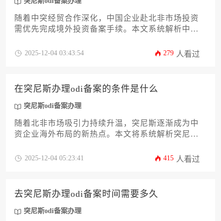
突尼斯odi备案办理
随着中突经贸合作深化，中国企业赴北非市场投资
需优先完成境外投资备案手续。本文系统解析中国
投资者在突尼斯办理odi备案所需的12项核心材料清
单，涵盖公司资质、资金证明、项目方案等关键环
2025-12-04 03:43:54
279
人看过
节，并附报备流程详解与常见风险规避策略。帮助
企业主高效通过商务部与发改委双重审批，为跨境
业务合规护航。
在突尼斯办理odi备案的条件是什么
突尼斯odi备案办理
随着北非市场吸引力持续升温，突尼斯逐渐成为中
资企业海外布局的新热点。本文将系统解析突尼斯
odi备案办理的核心条件，从主体资格审核、资金来
源证明到突尼斯当地投资法规衔接等12个关键维度
2025-12-04 05:23:41
415
人看过
展开深度剖析。文章特别针对制造业、科技领域投
资者梳理差异化要求，并附赠突发政策变动的应对
策略，助力企业高管精准规避跨境投资雷区，构建
去突尼斯办理odi备案时间需要多久
合规高效的备案通道。
突尼斯odi备案办理