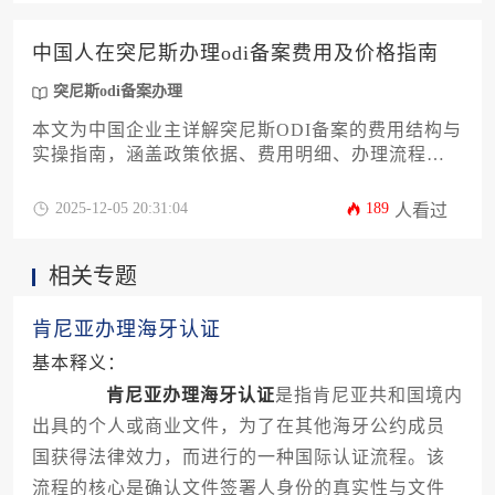
流程，可有效规避跨境投资风险，保障项目合规落
地。
中国人在突尼斯办理odi备案费用及价格指南
突尼斯odi备案办理
本文为中国企业主详解突尼斯ODI备案的费用结构与
实操指南，涵盖政策依据、费用明细、办理流程及
风险控制等核心环节。通过解析官方收费标准和第
三方服务价格区间，帮助企业精准预算跨境投资成
2025-12-05 20:31:04
189
人看过
本，规避常见合规陷阱，实现高效备案。
相关专题
肯尼亚办理海牙认证
基本释义：
肯尼亚办理海牙认证
是指肯尼亚共和国境内
出具的个人或商业文件，为了在其他海牙公约成员
国获得法律效力，而进行的一种国际认证流程。该
流程的核心是确认文件签署人身份的真实性与文件