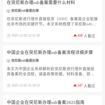
在突尼斯办理odi备案需要什么材料
突尼斯odi备案办理
在突尼斯进行境外直接投资（ODI）备案是企业拓展
北非市场的关键环节。本文系统梳理了突尼斯odi备
案办理所需的全套材料清单，涵盖投资主体资格证
明、项目可行性分析、资金来源说明等核心文件。
2025-12-03 21:11:10
458
人看过
文章针对企业主和高管的需求，详细解析了材料准
备要点、突尼斯当地法规衔接及常见风险规避策
略，为企业提供一站式操作指南，助力合规高效完
中国企业在突尼斯办理odi备案流程详细步骤
成备案流程。
突尼斯odi备案办理
本文为中国企业系统解析赴突尼斯进行境外直接投
资备案的全流程，涵盖政策依据、材料准备、部门
审批及后续管理四大维度。文章将详细阐述突尼斯
odi备案办理的12个关键环节，帮助企业规避常见风
2025-12-03 21:20:53
547
人看过
险并提升申报效率，为跨境投资提供实用指南。
中国企业在突尼斯办理odi备案2025指南