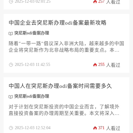
2025-12-03 02:01:25
257
人看过
节。本文将为计划前往突尼斯发展的中国企业主或
高管，提供一份详尽的突尼斯odi备案办理攻略，涵
盖政策解读、材料准备、流程详解及常见风险规
中国企业去突尼斯办理odi备案最新攻略
避，助您高效完成备案，降低出海门槛。
突尼斯odi备案办理
随着"一带一路"倡议深入非洲大陆，越来越多的中国
企业将突尼斯作为北非战略布局的重要支点。本文
基于最新政策动态，系统解析突尼斯odi备案办理的
核心流程，从资质审核、材料准备到跨境资金合规
2025-12-03 11:42:55
255
人看过
路径，为企业提供涵盖12个关键环节的实操指南，
助力企业高效完成境外投资备案，规避跨国经营风
险。
中国人在突尼斯办理odi备案时间需要多久
突尼斯odi备案办理
对于计划在突尼斯投资的中国企业而言，了解境外
直接投资备案的办理周期至关重要。本文将深入剖
析影响办理时间的多重因素，从前期材料准备、国
内审批流程到突尼斯当地衔接环节，提供一份详尽
2025-12-03 12:52:04
371
人看过
的路线图。文章旨在帮助企业主和高管预判整体耗