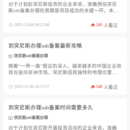
对于计划赴突尼斯投资的企业来说，准确预估突尼
斯odi备案办理的周期是项目成功的关键一环。本文
将深入剖析从材料准备、各部门审批到最终获取证
书的全流程时间框架，详细解析影响办理时长的核
2025-12-04 09:22:08
249
人看过
心变量，如投资行业、金额以及企业自身资质等。
文章还将提供一套经过实践检验的加速策略，帮助
企业主和高管精准规划时间节点，有效规避常见陷
到突尼斯办理odi备案最新攻略
阱，从而高效完成境外投资备案，确保海外项目顺
利启动。
突尼斯odi备案办理
随着“一带一路”倡议的深入，越来越多的中国企业将
目光投向非洲市场，突尼斯因其独特的地理位置和
投资潜力成为热门选择。然而，跨境投资的首要关
卡便是合规的境外投资备案，即odi备案。本文将为
2025-12-04 16:53:27
548
人看过
您提供一份详尽的突尼斯odi备案办理攻略，从政策
解读、材料准备、申请流程到常见风险规避，全方
位解析关键环节，助力企业高效合规地完成资金出
到突尼斯办理odi备案时间需要多久
海的第一步。
突尼斯odi备案办理
对于计划在突尼斯开展投资活动的企业来说，准确