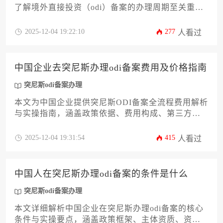
了解境外直接投资（odi）备案的办理周期至关重
要。本文将深入剖析影响办理时间的多重因素，系
统梳理从材料准备到最终获批的全流程时间节点，
2025-12-04 19:22:10
277
人看过
并提供切实可行的加速策略。通过本文，企业主能
够对突尼斯odi备案办理的整体耗时形成清晰预期，
从而制定科学合理的项目时间表，确保海外投资步
中国企业去突尼斯办理odi备案费用及价格指南
伐稳健高效。
突尼斯odi备案办理
本文为中国企业提供突尼斯ODI备案全流程费用解析
与实操指南，涵盖政策依据、费用构成、第三方服
务选择等12个核心维度。通过系统化拆解备案成本
结构和风险控制要点，帮助企业精准预算35-60万元
2025-12-04 19:31:54
415
人看过
综合支出，并规避常见审批风险。本文所述突尼斯
odi备案办理策略已通过实际案例验证，可为出海企
业节省20%以上时间与经济成本。
中国人在突尼斯办理odi备案的条件是什么
突尼斯odi备案办理
本文详细解析中国企业在突尼斯办理odi备案的核心
条件与实操要点，涵盖政策框架、主体资质、资金