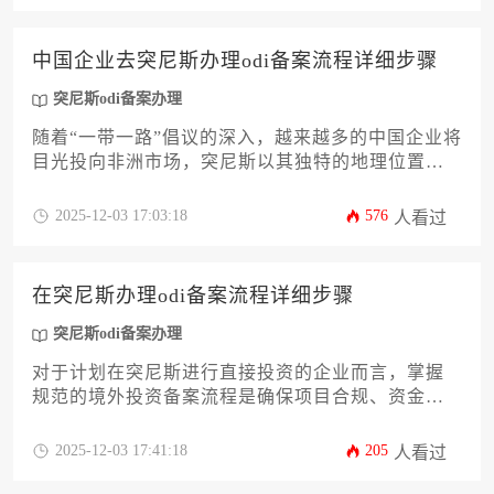
时，优化内部计划，确保突尼斯odi备案办理高效推
进，为跨境投资决策提供关键时间维度参考。
中国企业去突尼斯办理odi备案流程详细步骤
突尼斯odi备案办理
随着“一带一路”倡议的深入，越来越多的中国企业将
目光投向非洲市场，突尼斯以其独特的地理位置和
投资潜力成为热门选择。然而，海外投资的第一步
——境外投资备案，即odi备案，是关乎项目合规性
2025-12-03 17:03:18
576
人看过
与资金顺利出境的关键环节。本文将为您详尽解析
中国企业赴突尼斯进行odi备案的全流程，从前期筹
备到最终证书获取，提供一份清晰、实用的操作指
在突尼斯办理odi备案流程详细步骤
南，助力企业高效合规地开启突尼斯投资之旅。
突尼斯odi备案办理
对于计划在突尼斯进行直接投资的企业而言，掌握
规范的境外投资备案流程是确保项目合规、资金顺
利出境的关键前提。本文将为您详细解析在突尼斯
办理odi备案的全流程，涵盖从前期材料准备、境内
2025-12-03 17:41:18
205
人看过
审批到最终在外汇管理局登记的每一个核心环节，
并提供专业的实操建议，旨在帮助企业主或高管高