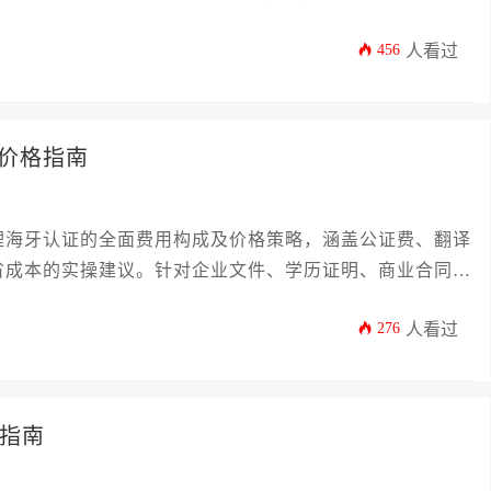
证的具体规范对拓展欧洲业务至关重要。
456
人看过
价格指南
理海牙认证的全面费用构成及价格策略，涵盖公证费、翻译
省成本的实操建议。针对企业文件、学历证明、商业合同等
周期，帮助用户高效完成德国办理海牙认证流程，避免隐形
276
人看过
5指南