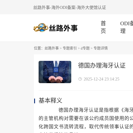
丝路外事-海外ODI备案-海外大使馆认证
首
OD
页
理
位置：
丝路外事
>
专题索引
>
d专题
> 专题详情
德国办理海牙认证
2025-12-24 23:14:25
基本释义
德国办理海牙认证是指根据《海牙关
的主管机构对需要在该公约成员国使用的
化跨国文书流转流程，取代传统领事认证