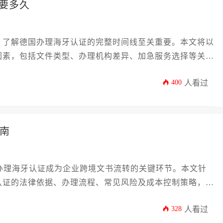
要多久
，了解德国办理海牙认证的完整时间线至关重要。本文将以
因素，包括文件类型、办理机构差异、加急服务选择等关键
策略，帮助您精准规划时间，避免不必要的延误。无论您是
400
人看过
德国办理海牙认证事宜提供清晰、高效的行动指南。
指南
国办理海牙认证成为企业跨境文书流转的关键环节。本文针
认证的法律依据、办理流程、常见风险及成本控制策略，涵
操作要点，助力企业高效完成跨国文书合规化进程。
328
人看过