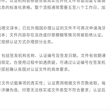
原件。认证机构会核查签章真实性并在文件背面加盖专属钢
信息的标准化表格。整个流程通常需要五至八个工作日，加
德文译本；已在外围国办理认证的文件不可再次申请海牙
副本；文件内容存在涂改或印章模糊等情况将被拒绝认证。
过视频认证方式办理部分业务。
包括签发机构名称、认证编号及签发日期。文件有效期通
国规定。在使用过程中如遇质疑，可通过认证编号在签发机
应提前确认各国对认证文件的具体要求。
文件记载事项的真实性；认证费用根据文件页数收取，每
件涉嫌伪造、印章无法核实或文件类型不符合要求；认证后
。