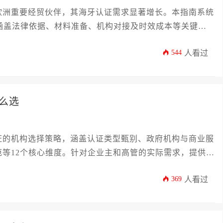
欧洲重要经贸伙伴，其海牙认证需求显著增长。本指南系统
，涵盖法律依据、材料准备、机构对接及时效成本等关键环
，助力海外业务顺利拓展。
544
人看过
么选
证的机构选择策略，涵盖认证类型甄别、政府机构与商业服
等12个核心维度。针对企业主和高管的实际需求，提供具
指南，帮助企业在跨境业务中高效完成文书合规化流程。
369
人看过