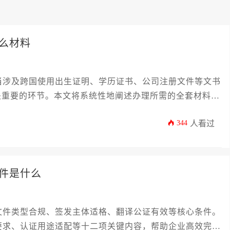
么材料
当涉及跨国使用出生证明、学历证书、公司注册文件等文书
）是至关重要的环节。本文将系统性地阐述办理所需的全套材料清
邦州的具体规定差异，以及如何高效准备与递交，旨在为企
344
人看过
径。
件是什么
文件类型合规、签发主体适格、翻译公证有效等核心条件。
要求、认证用途适配等十二项关键内容，帮助企业高效完成