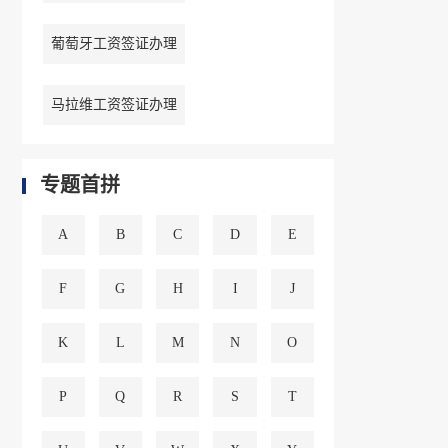
葡萄牙工资签证办理
马拉维工资签证办理
专题首拼
A
B
C
D
E
F
G
H
I
J
K
L
M
N
O
P
Q
R
S
T