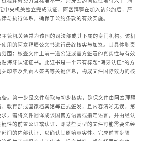
，过程耗时费力且标准不一。海牙公约创造性地引入了“海
指定中央机关独立完成认证。阿塞拜疆在加入该公约后，严
法律与执行体系，确保了公约条款的有效实施。
主管机关通常为该国的司法部或其下属的专门机构。该机
外使用的阿塞拜疆公文书进行最终核实与加签。其具体职责
的范围；核查文件上前一道公证或官方签署的真实性与有效
贴海牙认证证书。此证书是一个带有标题“海牙认证”的方
机关印章及负责人签名等关键信息，构成文件国际效力的核
备。第一步是文件获取与初步核实，确保文件由阿塞拜疆
局、教育部或国家档案馆等正式签发，且内容清晰无误。第
要求，需将文件翻译成该国官方语言或指定语言，并由经认
关键性的前置公证或认证，即某些类型的文件可能需要先经
发部门的内部认证，以确认其原始真实性。完成前置步骤