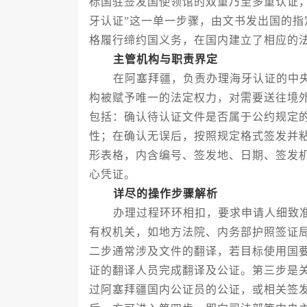
标国驻签发国使领馆的双重乃至多重认证
牙认证”这一单一步骤，由文书发出国的
格履行缔约国义务，在国内建立了相应的
主管机构与职责界定
在阿塞拜疆，负责办理海牙认证的中央
构被赋予唯一的法定权力，对需要送往境
包括：确认待认证文件是否属于公约规定
性；在确认无误后，按照规定格式签发并粘
形表格，内含编号、签发地、日期、签发
心凭证。
详尽的操作步骤解析
办理过程环环相扣，要求申请人细致准
有权机关，如地方法院、内务部护照签证
二步通常涉及文件的翻译，若目标使用国
证的翻译人员完成翻译及公证。第三步是
过阿塞拜疆国内公证员的公证，或相关签