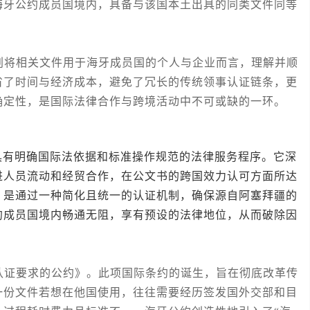
海牙公约成员国境内，具备与该国本土出具的同类文件同等
将相关文件用于海牙成员国的个人与企业而言，理解并顺
省了时间与经济成本，避免了冗长的传统领事认证链条，更
确定性，是国际法律合作与跨境活动中不可或缺的一环。
明确国际法依据和标准操作规范的法律服务程序。它深
进人员流动和经贸合作，在公文书的跨国效力认可方面所达
，是通过一种简化且统一的认证机制，确保源自阿塞拜疆的
约成员国境内畅通无阻，享有预设的法律地位，从而破除因
证要求的公约》。此项国际条约的诞生，旨在彻底改革传
一份文件若想在他国使用，往往需要经历签发国外交部和目