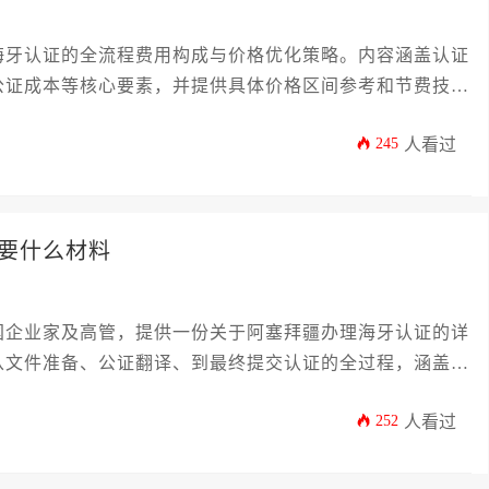
海牙认证的全流程费用构成与价格优化策略。内容涵盖认证
公证成本等核心要素，并提供具体价格区间参考和节费技
海牙认证办理，控制合规成本，提升国际业务文件流转效
245
人看过
要什么材料
国企业家及高管，提供一份关于阿塞拜疆办理海牙认证的详
从文件准备、公证翻译、到最终提交认证的全过程，涵盖个
，并深入探讨常见误区与高效办理策略，旨在帮助您高效合
252
人看过
铺平道路。