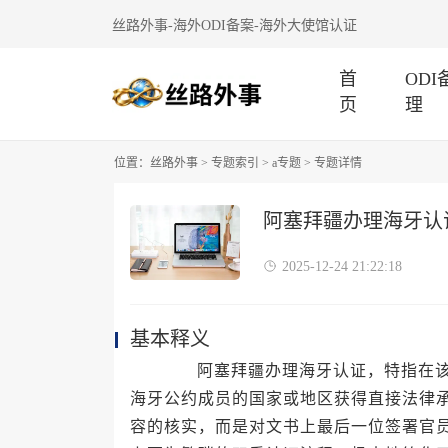
丝路外事-海外ODI备案-海外大使馆认证
首
OD
页
理
位置：
丝路外事
>
专题索引
>
a专题
> 专题详情
阿塞拜疆办理海牙认
2025-12-24 21:22:18
基本释义
阿塞拜疆办理海牙认证，特指在该国
海牙公约成员的国家或地区获得直接法律
容的核实，而是对文书上最后一位签署官