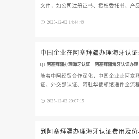
文件，如公司注册证书、授权委托书、产
当地官方机构的承认。本文旨在为中国企
2025-12-02 14:44:49
攻略，系统梳理从文件准备、认证流程到
证，顺利开拓阿塞拜疆市场。
中国企业在阿塞拜疆办理海牙认证
阿塞拜疆办理海牙认证
阿塞拜疆海牙认证办理
随着中阿经贸合作深化，中国企业赴阿塞
证、外交部认证、阿驻华使领馆递件全流
企业规避常见误区并降低合规风险，为开
2025-12-02 20:07:15
到阿塞拜疆办理海牙认证费用及价