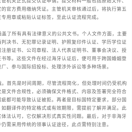
主管机关正式提交认证申请。提交材料一般包括原始文件、
定的官方费用缴纳凭证。主管机关审核通过后，将执行第五
证专用章或粘贴认证标签，至此认证流程完成。
盖了所有具有法律意义的公共文书。个人文件方面，主要
婚判决书、无犯罪记录证明、护照复印件认证、学历学位证
司注册证书、公司章程、法人代表证明书、董事会决议、授
证书等。这些文件在经过海牙认证后，便可用于跨国婚姻登
设厂、参与国际招投标、处理涉外诉讼等多种场景。
。首先是时间周期，尽管流程简化，但处理时间仍受机构
次是文件合规性，必须确保文件格式、内容及签署完全符合
瑕疵都可能导致认证被拒。再者是目标国特定要求，部分国
，如翻译件的特定格式或有效期限，需提前了解并满足。此
实体法认可，它仅解决形式真实性问题。最后，对于非海牙
件仍需采用传统的领事认证途径，此点需特别注意。