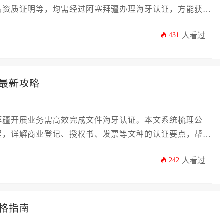
品资质证明等，均需经过阿塞拜疆办理海牙认证，方能获得
业主及高管提供一份详尽、实用且紧跟政策变化的最新办理
431
人看过
注意事项的全链条操作指南，助力企业高效、合规地完成认
最新攻略
拜疆开展业务需高效完成文件海牙认证。本文系统梳理公
程，详解商业登记、授权书、发票等文种的认证要点，帮助
拓欧亚市场提供权威操作指南。
242
人看过
格指南