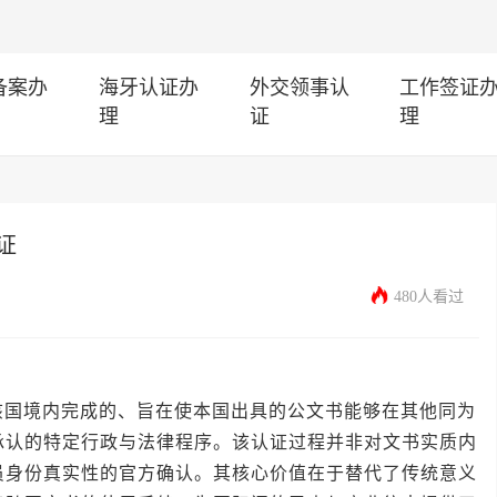
I备案办
海牙认证办
外交领事认
工作签证
理
证
理
证
480人看过
境内完成的、旨在使本国出具的公文书能够在其他同为
承认的特定行政与法律程序。该认证过程并非对文书实质内
员身份真实性的官方确认。其核心价值在于替代了传统意义