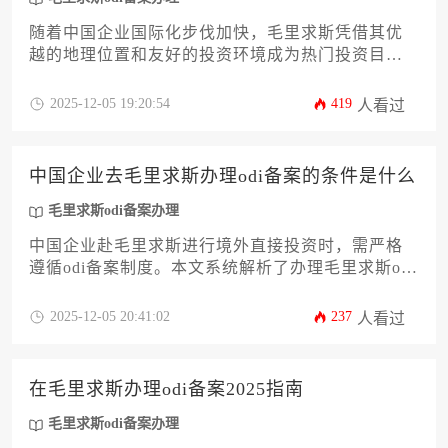
随着中国企业国际化步伐加快，毛里求斯凭借其优
越的地理位置和友好的投资环境成为热门投资目的
地。本文将为有意向开展海外投资的企业详细解析
办理毛里求斯odi备案所需的全套材料清单，涵盖从
2025-12-05 19:20:54
419
人看过
主体资格证明到境外投资方案等12个关键环节。通
过系统梳理备案流程中的材料准备要点，帮助企业
高效完成毛里求斯odi备案办理，规避常见风险，为
中国企业去毛里求斯办理odi备案的条件是什么
海外投资奠定坚实基础。
毛里求斯odi备案办理
中国企业赴毛里求斯进行境外直接投资时，需严格
遵循odi备案制度。本文系统解析了办理毛里求斯odi
备案办理的12项核心条件，涵盖主体资格、资金来
源、项目真实性、财务合规等关键维度，为企业提
2025-12-05 20:41:02
237
人看过
供权威操作指南，助力跨境投资合规化进程。
在毛里求斯办理odi备案2025指南
毛里求斯odi备案办理