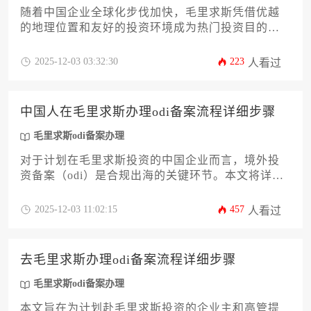
随着中国企业全球化步伐加快，毛里求斯凭借优越
的地理位置和友好的投资环境成为热门投资目的
地。中国企业赴毛里求斯投资需完成境外投资备
案，选择专业可靠的办理机构至关重要。本文将从
2025-12-03 03:32:30
223
人看过
资质审核、服务经验、风险控制等维度，系统解析
如何筛选优质服务机构，助力企业高效完成毛里求
斯odi备案办理，规避跨境投资风险。
中国人在毛里求斯办理odi备案流程详细步骤
毛里求斯odi备案办理
对于计划在毛里求斯投资的中国企业而言，境外投
资备案（odi）是合规出海的关键环节。本文将详细
解析从材料准备到最终备案完成的完整流程，涵盖
12个核心环节的操作要点与常见风险防范措施，助
2025-12-03 11:02:15
457
人看过
力企业高效完成毛里求斯odi备案办理，实现海外业
务合规布局。
去毛里求斯办理odi备案流程详细步骤
毛里求斯odi备案办理
本文旨在为计划赴毛里求斯投资的企业主和高管提