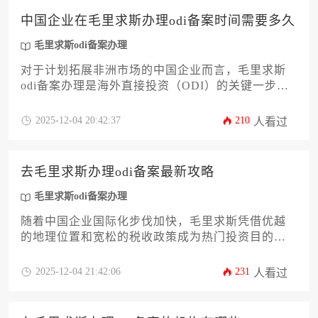
最新自贸协定优惠条款应用及实战案例解析，助力
中国企业在毛里求斯办理odi备案时间需要多久
企业精准布局非洲市场。
毛里求斯odi备案办理
对于计划拓展非洲市场的中国企业而言，毛里求斯
odi备案办理是海外直接投资（ODI）的关键一步。
许多企业主最关心的问题是整个流程需要多长时
间。实际上，从前期准备到最终获得备案通知书，
2025-12-04 20:42:37
210
人看过
通常需要2到4个月，具体周期受企业材料完备度、
监管部门审核进度等多重因素影响。本文将系统解
析时间构成，并提供一套详尽的加速攻略，助您高
去毛里求斯办理odi备案最新攻略
效完成备案，顺利出海。
毛里求斯odi备案办理
随着中国企业国际化步伐加快，毛里求斯凭借优越
的地理位置和宽松的税收政策成为热门投资目的
地。本文针对企业主与高管群体，系统梳理毛里求
斯odi备案办理全流程，涵盖政策解读、材料准备、
2025-12-04 21:42:06
231
人看过
实操要点及风险规避策略。通过12个核心模块的深
度解析，帮助企业把握最新监管要求，高效完成境
外投资备案，为跨境业务布局提供实用指南。