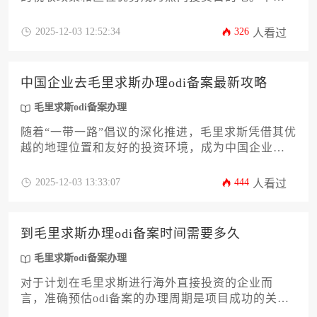
详细解析中国企业赴毛里求斯投资所需的境外直接
投资备案流程，涵盖政策依据、材料准备、部门审
2025-12-03 12:52:34
326
人看过
批及后续管理等全环节要点，为企业家提供一站式
指导。
中国企业去毛里求斯办理odi备案最新攻略
毛里求斯odi备案办理
随着“一带一路”倡议的深化推进，毛里求斯凭借其优
越的地理位置和友好的投资环境，成为中国企业出
海非洲的重要门户。本文旨在为企业主和高管提供
一份详尽的毛里求斯odi备案办理最新攻略，内容涵
2025-12-03 13:33:07
444
人看过
盖政策解读、申请条件、材料清单、流程详解及风
险规避等核心环节。文章将系统解析从境内合规审
批到境外落地运营的全过程，帮助企业高效、合规
到毛里求斯办理odi备案时间需要多久
地完成海外投资布局，抓住非洲市场机遇。
毛里求斯odi备案办理
对于计划在毛里求斯进行海外直接投资的企业而
言，准确预估odi备案的办理周期是项目成功的关键
一环。整个流程涉及国内严格的境外投资监管审批