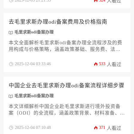
2025-12-03 21:21:55
324
人看过
求斯odi备案办理时效优化方案。
去毛里求斯办理odi备案费用及价格指南
毛里求斯odi备案办理
本文全面解析毛里求斯odi备案办理全流程涉及的费
用构成与价格策略，涵盖政策基础、服务费、法律
咨询、外汇管制、注册资本要求等12个核心成本模
块。文章针对企业主及高管群体，结合实操案例与
2025-12-04 03:33:46
533
人看过
合规要点，提供从数千美元基础服务到数万美金综
合方案的价格区间参考，帮助企业精准预算并规避
潜在风险，实现高效合规的境外投资布局。
中国企业去毛里求斯办理odi备案流程详细步骤
毛里求斯odi备案办理
本文详细解析中国企业赴毛里求斯进行境外投资备
案（ODI）的全流程，涵盖政策背景、材料准备、部
门审批及后续合规要求。通过12个核心环节的系统
阐述，为企业主提供从零开始完成毛里求斯odi备案
2025-12-04 07:10:48
371
人看过
办理的实操指南，助力企业高效通过审批并规避跨