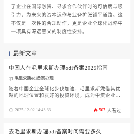
了企业在国际融资、寻求合作伙伴时的可信度与吸
引力，为未来的资本运作与业务扩张铺平道路。这
不仅是一次性的合规动作，更是企业全球化战略中
一项具有深远意义的制度性安排。
最新文章
中国人在毛里求斯办理odi备案2025指南
毛里求斯odi备案办理
随着中国企业全球化步伐加速，毛里求斯凭借其优
越的地理位置和友好的投资环境，成为中资企业出
海的热门选择。本文将为中国企业主及高管提供一
份详尽的2025年境外直接投资备案操作指南，涵盖
2025-12-02 14:43:33
507
人看过
政策解读、材料准备、全流程解析及风险应对策
略。无论您是首次尝试海外布局还是优化现有架
构，本指南将助您高效完成毛里求斯odi备案办理，
去毛里求斯办理odi备案时间需要多久