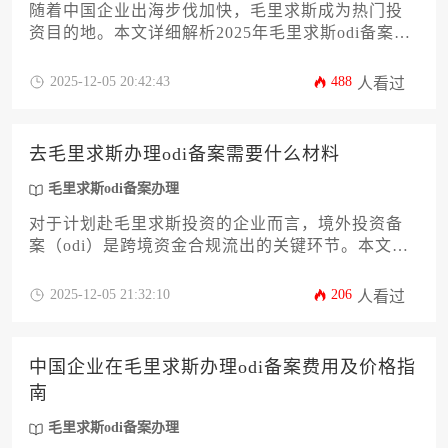
随着中国企业出海步伐加快，毛里求斯成为热门投
资目的地。本文详细解析2025年毛里求斯odi备案办
理的全流程，涵盖政策新规、材料准备、税务优化
及风险防控等关键环节，为企业提供一站式实操指
2025-12-05 20:42:43
488
人看过
南，助力合规高效完成跨境投资布局。
去毛里求斯办理odi备案需要什么材料
毛里求斯odi备案办理
对于计划赴毛里求斯投资的企业而言，境外投资备
案（odi）是跨境资金合规流出的关键环节。本文将
系统解析企业办理毛里求斯odi备案所需的全套材料
清单、核心审核要点及常见规避路径，助力企业高
2025-12-05 21:32:10
206
人看过
效完成合规申报。掌握正确的材料准备方法能显著
提升备案通过率，为海外业务拓展奠定坚实基础。
中国企业在毛里求斯办理odi备案费用及价格指
南
毛里求斯odi备案办理