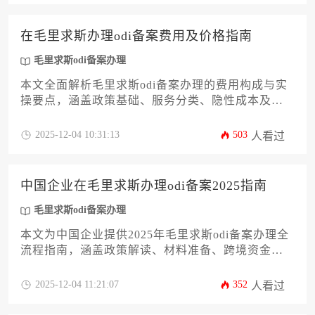
国投资风险。
在毛里求斯办理odi备案费用及价格指南
毛里求斯odi备案办理
本文全面解析毛里求斯odi备案办理的费用构成与实
操要点，涵盖政策基础、服务分类、隐性成本及合
规建议。针对企业主与高管群体，提供从千美元基
础服务到数万美金综合方案的价格参考体系，并重
2025-12-04 10:31:13
503
人看过
点分析金融牌照、税务规划等特殊场景的预算配置
逻辑，助力企业高效完成跨境投资备案流程。
中国企业在毛里求斯办理odi备案2025指南
毛里求斯odi备案办理
本文为中国企业提供2025年毛里求斯odi备案办理全
流程指南，涵盖政策解读、材料准备、跨境资金合
规及税务筹划等16个核心环节。通过系统化拆解商
务部、发改委备案要求与毛里求斯投资局
2025-12-04 11:21:07
352
人看过
（Economic Development Board）注册流程，帮助
企业规避常见风险，实现高效合规出海。内容包含