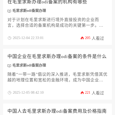
在毛里求斯办理odi备案的机构有哪些
毛里求斯odi备案办理
对于计划在毛里求斯进行境外直接投资的企业而
言，选择合适的备案机构是成功的关键第一步。本
文将系统梳理参与毛里求斯odi备案办理流程的各类
专业服务机构，包括当地持牌管理公司、国际会计
2025-12-04 22:33:01
205
人看过
师事务所、专业律师事务所以及综合性企业服务集
团的职能与优势。文章旨在为企业决策者提供一份
清晰的机构选择指南，帮助其根据自身业务复杂
中国企业在毛里求斯办理odi备案的条件是什么
度、预算及服务需求，高效对接最合适的专业伙
伴，确保备案流程顺畅合规。
毛里求斯odi备案办理
随着“一带一路”倡议的深入推进，毛里求斯凭借其优
越的地理位置和宽松的金融环境，成为中国企业出
海投资的热门选择。然而，在毛里求斯开展业务
前，中国企业必须首先完成国内严格的对外直接投
2025-12-05 08:42:10
221
人看过
资备案流程。本文将详细解析中国企业进行毛里求
斯odi备案办理所需满足的十二项核心条件，涵盖主
体资格、资金来源、项目真实性、材料准备等关键
中国人去毛里求斯办理odi备案费用及价格指南
环节，为企业主和高管提供一套清晰、实用的操作