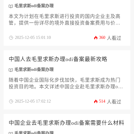
指南，助力企业合规、高效地完成备案，成功迈出
毛里求斯odi备案办理
国际化战略的关键一步。
本文为计划在毛里求斯进行投资的国内企业主及高
管，提供一份详尽的境外直接投资备案费用与价格
指南。内容将系统解析从国内监管部门到毛里求斯
当地的全流程成本构成，涵盖官方规费、专业服务
2025-12-05 15:01:10
360
人看过
费、潜在隐性开支等核心板块。文章旨在帮助企业
精准预算，规避财务陷阱，确保毛里求斯odi备案办
理过程高效、经济。
中国人去毛里求斯办理odi备案最新攻略
毛里求斯odi备案办理
随着中国企业国际化步伐加快，毛里求斯成为热门
投资目的地。本文详述中国企业赴毛里求斯办理odi
备案的最新流程，涵盖政策解读、材料准备、外汇
登记等关键环节，为企业家提供一站式指导。掌握
2025-12-05 17:02:12
514
人看过
正确的毛里求斯odi备案办理方法，可有效规避投资
风险，提升出海效率。
中国企业去毛里求斯办理odi备案需要什么材料
毛里求斯odi备案办理