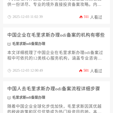
供一份详尽、专业的境外直接投资备案攻略。内容
将系统解析从前期战略评估到最终外汇汇出的全流
程，涵盖法律依据、材料准备、关键部门审批要点
2025-12-03 11:02:39
311
人看过
及常见风险规避策略。无论您是初次尝试还是希望
优化现有流程，这份关于毛里求斯odi备案办理的指
南都将提供切实可行的操作思路，助力企业高效合
中国企业在毛里求斯办理odi备案的机构有哪些
规地完成跨境投资布局。
毛里求斯odi备案办理
本文详细梳理了中国企业在毛里求斯办理odi备案过
程中可依托的12类核心服务机构，涵盖专业咨询公
司、会计师事务所、律师事务所及金融机构等。文
章从资质甄别、服务对比到风险规避提供全方位指
2025-12-03 12:00:49
501
人看过
引，帮助企业高效完成境外投资备案流程，为出海
非洲市场提供实操性解决方案。
中国人去毛里求斯办理odi备案流程详细步骤
毛里求斯odi备案办理
随着中国企业全球化步伐加快，毛里求斯因其优越
的税收政策和区位优势成为热门投资目的地。本文