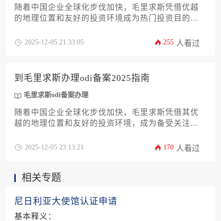
随着中国企业全球化步伐加快，毛里求斯凭借优越
的地理位置和友好的投资环境成为热门投资目的
地。本文将为有意向的企业主和高管提供一份详尽
的毛里求斯odi备案办理费用及价格指南，涵盖从政
2025-12-05 21:33:05
255
人看过
策解读、费用构成到实操流程的全方位解析。文章
将深入分析各项成本明细，帮助企业精准预算，规
避潜在风险，确保投资合规高效。
到毛里求斯办理odi备案2025指南
毛里求斯odi备案办理
随着中国企业全球化步伐加快，毛里求斯凭借其优
越的地理位置和友好的投资环境，成为备受关注的
投资目的地。本文将系统解析2025年企业赴毛里求
斯进行境外直接投资备案的核心流程、政策要点与
2025-12-05 23:13:21
170
人看过
实战策略。内容涵盖从前期资质评估、材料准备，
到向商务部门与外汇管理部门提交申请的全链条操
相关专题
作指南，旨在为企业主及高管提供一份权威、详尽
且具备前瞻性的行动路线图，助力企业高效完成毛
里求斯odi备案办理，规避潜在风险，顺利拓展国际
尼日利亚大使馆认证申请
业务。
基本释义：