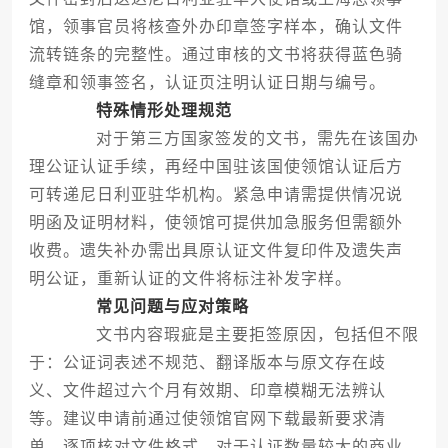
馆，领事官员将核查外办印章签字样本，确认文件
流转链条的完整性。通过审核的文书将获得蓝色骑
缝章和领事签名，认证页注明认证日期与编号。
特殊情形处理规范
对于第三方国家签发的文书，需先在该国办
理公证认证手续，再经中国驻该国使领馆认证后方
可转递尼日利亚驻华机构。紧急申请需提供情况说
明函及证明材料，使领馆可提供加急服务但需额外
收费。遗失补办需出具原认证文件复印件及遗失声
明公证，重新认证的文件将标注补发字样。
常见问题与应对策略
文书内容瑕疵是主要拒签原因，包括但不限
于：公证词表述不规范、翻译版本与原文存在歧
义、文件超过六个月有效期、印章模糊无法辨认
等。建议申请前通过使领馆官网下载最新要求清
单，逐项核对文件格式。对于认证数量较大的商业