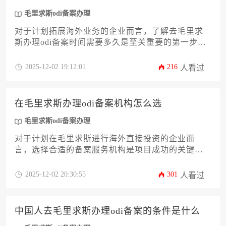
把握印度洋区域投资先机。
毛里求斯odi备案办理
对于计划拓展海外业务的企业而言，了解去毛里求
斯办理odi备案时间需要多久是至关重要的第一步。
毛里求斯odi备案办理流程涉及国内境外投资核准与
目的地公司设立等多个环节，整体周期受到材料准
2025-12-02 19:12:01
216
人看过
备、审批机构效率以及企业自身条件等多重因素影
响。本文将深入剖析从前期筹备到最终获批的全流
程时间节点，为企业主提供一份详实、可操作的攻
在毛里求斯办理odi备案机构怎么选
略，助力企业高效完成合规出海的关键一步。
毛里求斯odi备案办理
对于计划在毛里求斯进行海外直接投资的企业而
言，选择合适的备案服务机构是项目成功的关键第
一步。本文将深入剖析筛选机构的十二个核心维
度，从资质实力、行业经验到本地资源网络和服务
2025-12-02 20:30:55
301
人看过
细节，为企业主和高管提供一套系统、实用的评估
框架。帮助企业规避潜在风险，高效完成毛里求斯
odi备案办理，确保海外扩张之旅稳健启航。
中国人去毛里求斯办理odi备案的条件是什么