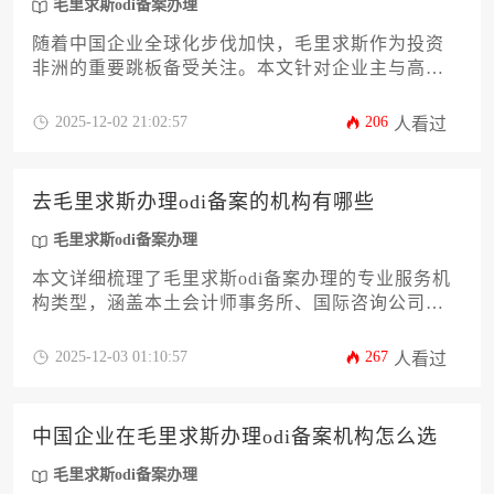
毛里求斯odi备案办理
随着中国企业全球化步伐加快，毛里求斯作为投资
非洲的重要跳板备受关注。本文针对企业主与高管
群体，系统解析中国企业赴毛里求斯进行ODI（对外
直接投资）备案的完整条件框架。从主体资格、资
2025-12-02 21:02:57
206
人看过
金门槛到行业限制等12个核心维度展开深度剖析，
提供具备实操性的备案攻略。无论您是首次布局海
外还是优化现有投资结构，本文将为您的毛里求斯
去毛里求斯办理odi备案的机构有哪些
odi备案办理提供关键决策参考。
毛里求斯odi备案办理
本文详细梳理了毛里求斯odi备案办理的专业服务机
构类型，涵盖本土会计师事务所、国际咨询公司、
律师事务所及银行附属机构的服务特点与选择策
略。针对企业出海投资的全流程，从资质核验、材
2025-12-03 01:10:57
267
人看过
料准备到跨境资金监管等12个关键维度提供实操指
南，帮助企业高效完成境外投资备案。
中国企业在毛里求斯办理odi备案机构怎么选
毛里求斯odi备案办理