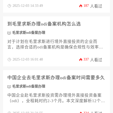
与毛里求斯当地的公司注册和许可申请，时间跨度
2025-12-03 14:33:49
187
人看过
受多重因素影响。本文将系统解析从国内准备到最
终获批的全过程时间节点，帮助企业主精准规划，
高效完成毛里求斯odi备案办理，规避时间延误风
到毛里求斯办理odi备案机构怎么选
险。
毛里求斯odi备案办理
对于计划在毛里求斯进行境外直接投资的企业而
言，选择合适的odi备案机构是确保合规性与效率的
关键。本文将从资质审查、行业经验、服务范围等
12个维度系统分析筛选逻辑，帮助企业主规避跨境
2025-12-03 16:01:48
337
人看过
投资中的常见风险，优化毛里求斯odi备案办理流
程。
中国企业去毛里求斯办理odi备案时间需要多久
毛里求斯odi备案办理
中国企业赴毛里求斯投资需办理境外直接投资备案
（odi），全程耗时约2-3个月。本文深度解析12个关
键环节的时间分布，涵盖材料准备、部门审批、跨
境资金流动等全流程，为企业家提供可落地的毛里