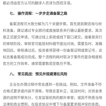
都必须由官方认可的翻译人员译为西班牙语。
七、 操作流程：一步步走通备案之路
备案流程可大致分解为几个关键步骤。首先是前期咨询与材
料准备，建议通过专业顾问或直接联系央行确认最新要求。其次
是正式提交申请，可通过线上系统或线下窗口递交。接着是央行
的审核阶段，审核官可能就材料细节提出问询，需要及时、准确
地回应。审核通过后，投资者将获得一份备案证明或登记号，这
标志着备案成功完成。整个流程的耗时取决于案件的复杂程度和
官方的工作效率，通常需要数周至数月不等。
八、 常见挑战：预见并规避潜在风险
企业在办理过程中常会遇到一些挑战。例如，文件准备不符
合格式要求或内容不清晰，导致反复补正，延误时间；对资金来
源的说明不够充分，引发监管机构的额外审查；或因不熟悉当地
法律和商业惯例，在投资协议中埋下与备案要求相冲突的条款。