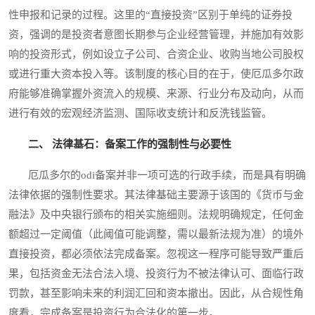
性申报和记录的过程。这里的“直接投资”区别于单纯的证券投
资，强调的是投资者意图长期参与企业经营管理，并施加有效影
响的投资形式，例如设立子公司、合资企业、收购当地公司股权
或进行重大资本投入等。该制度的核心目的在于，使厄瓜多尔政
府能够准确掌握外资流入的规模、来源、行业分布及动向，从而
进行有效的宏观经济监测、国际收支统计和反洗钱监管。
二、 法律基石：备案工作的强制性与必要性
厄瓜多尔的odi备案并非一项可选的行政手续，而是具有明确
法律依据的强制性要求。其法律基础主要源于该国的《货币与金
融法》及中央银行颁布的相关实施细则。法规明确规定，任何金
额超过一定阈值（此阈值可能调整，需以最新法规为准）的境外
直接投资，都必须依法完成备案。忽视这一程序可能导致严重后
果，包括资金无法合法入境、投资行为不被法律认可、面临行政
罚款，甚至影响未来的利润汇回和资本撤出。因此，从合规性角
度看，完成备案是投资行为合法化的第一步。