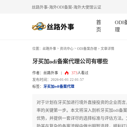
丝路外事-海外ODI备案-海外大使馆认证
首
OD
页
理
>
>
位置：
丝路外事
资讯中心
ODI备案办理
> 文章详情
牙买加odi备案代理公司有哪些
373
作者：丝路外事
|
人看过
发布时间：2026-01-01 22:01:57
标签：
牙买加odi备案代理
对于计划在牙买加进行境外直接投资的企业而言，
率的关键第一步。本文将深入剖析牙买加odi备
优势，并提供一套详尽的选择标准与评估方法。
助其在复杂的备案流程中做出明智选择，顺利打