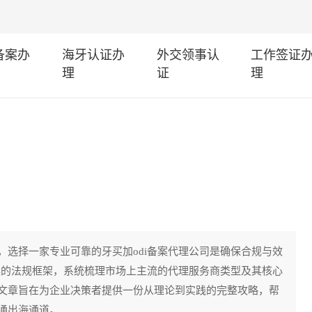
I备案办
海牙认证办
外交领事认
工作签证
理
证
理
选择一家专业可靠的牙买加odi备案代理公司是确保合规与效
案的法规框架，系统梳理市场上主流的代理服务商类型及其核心
文章旨在为企业决策者提供一份从理论到实践的完整攻略，帮
通出海通道。