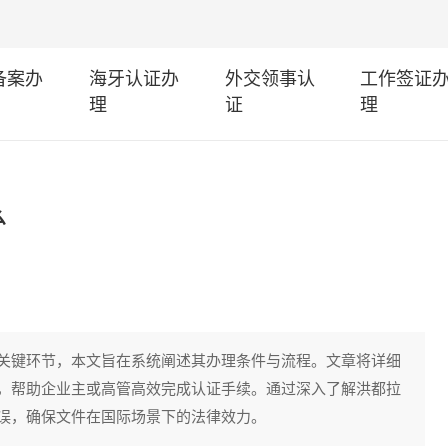
I备案办
海牙认证办
外交领事认
工作签证
理
证
理
么
关键环节，本文旨在系统阐述其办理条件与流程。文章将详细
，帮助企业主或高管高效完成认证手续。通过深入了解洪都拉
误，确保文件在国际场景下的法律效力。