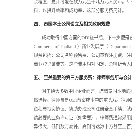
杂程度，总计可能在数万元至十几万元人民币。3.
料，以提升效率和成功率，这部分服务费另计。
四、 泰国本土公司设立及相关政府规费
成功取得中国方面的ODI证书后，下一步便是在泰国注
Commerce of Thailand ）商业发展厅（ Departm
规费包括：公司名称预留费、公司章程注册费、注
商业登记证费等。这些费用相对固定，总额折合人
五、 至关重要的第三方服务费：律师事务所与会
对于绝大多数中国企业而言，聘请泰国本地的律
然选择。律师费是ODI备案成本中的重头戏。律
章程与投资协议、协助办理公司注册全套手续、就泰国外商投资
请必要的业务许可证（如需要）。律师费通常采用
异很大，低则数万泰铢，高则可达数十万甚至上百