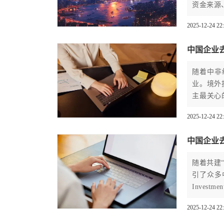
资金来源
线图，助
2025-12-24 22
中国企业去
随着中非
业。境外
主最关心
各项费用
2025-12-24 22
的费用明
中国企业
随着共建
引了众多中
Inves
的问题是
2025-12-24 22
度剖析费
份详尽的