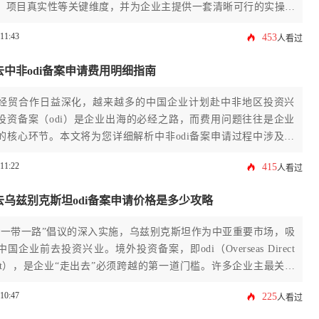
、项目真实性等关键维度，并为企业主提供一套清晰可行的实操路
力企业高效合规地完成跨境投资布局。
:11:43
453
人看过
中非odi备案申请费用明细指南
经贸合作日益深化，越来越多的中国企业计划赴中非地区投资兴
投资备案（odi）是企业出海的必经之路，而费用问题往往是企业
的核心环节。本文将为您详细解析中非odi备案申请过程中涉及的
构成，从官方规费、第三方服务费到潜在成本，提供一份清晰实用
:11:22
415
人看过
细指南，帮助企业精准预算，高效完成备案流程。
去乌兹别克斯坦odi备案申请价格是多少攻略
“一带一路”倡议的深入实施，乌兹别克斯坦作为中亚重要市场，吸
国企业前去投资兴业。境外投资备案，即odi（Overseas Direct
tment），是企业“走出去”必须跨越的第一道门槛。许多企业主最关心
：办理乌兹别克斯坦odi备案申请究竟需要多少钱？本文将为您深
:10:47
225
人看过
用的构成，从官方规费、中介服务费到潜在的隐性成本，并提供一
办理攻略，帮助企业精准预算，高效合规地完成备案流程，为开拓