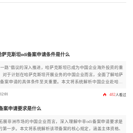
萨克斯坦odi备案申请条件是什么
带一路"倡议的深入推进，哈萨克斯坦已成为中国企业海外投资的重
。对于计划在哈萨克斯坦开展业务的中国企业而言，全面了解哈萨
di备案申请的具体条件至关重要。本文将系统解析中国企业赴哈投
足的十二项核心条件，涵盖主体资格、资金来源、行业限制等关键
:12:01
482
人看过
企业提供实用指导。准确把握哈萨克斯坦odi备案申请要求，有助
避投资风险，确保项目顺利落地。
i备案申请要求是什么
拓展非洲市场的中国企业而言，深入理解中非odi备案申请要求是
的第一步。本文将系统解析该项备案的核心规定，涵盖主体资格、