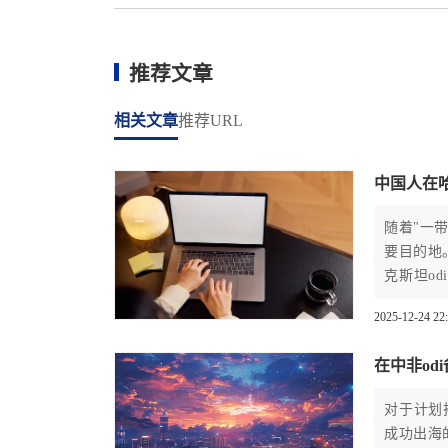
推荐文章
相关文章
推荐URL
中国人在哈
随着"一
要目的地
克斯坦o
资所需满
2025-12-24 22
环节，为
于企业规
在中非od
对于计划
成功出海