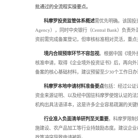
批通过的全流程实操要点。
科摩罗投资监管体系概述
需优先明确。该国投资主管部
Agency），同时中央银行（Central Ban
资前需完成备案登记，但审核标准相对灵活，重点
境内合规预审环节不容忽视
。根据中国《境外
核准申请，取得《企业境外投资证书》后，再向外
备案的核心基础材料，建议预留至少30个工作日办
科摩罗本地申请材料准备要点
包括：经过公证
资金来源证明、以及经中国驻科摩罗使馆认证的法
机构出具法语译本，这是许多企业容易疏漏的关键
行业准入负面清单研判至关重要
。科摩罗限制
施建设、农产品加工等行业持鼓励态度。建议企业
政策冲突导致申请被拒。