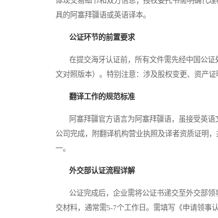
体现交易细节和双方信息；授权委托书需明确代理
具的阿塞拜疆语或英语译本。
公证环节的前置要求
在提交海牙认证前，所有文件需先经中国公证处
文对照版本）。特别注意：涉及股权变更、资产证
翻译工作的规范标准
阿塞拜疆官方语言为阿塞拜疆语，虽接受英语文
公司完成，附翻译机构营业执照及译者资质证明，
一。
外交部认证流程详解
公证完成后，企业需将公证书递交至外交部领事
交材料，通常需5-7个工作日。需填写《申请领