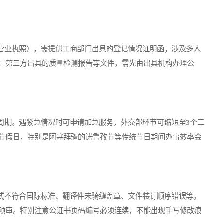
业执照），需提供工商部门出具的登记情况证明函；涉及多人
；第三方出具的质量检测报告等文件，需先由出具机构办理公
月周期。遇紧急情况时可申请加急服务，外交部环节可缩短至3个工
节假日，特别是阿塞拜疆的诺鲁孜节等传统节日期间办事效率会
不符合国际标准、翻译件未骑缝盖章、文件装订顺序错误等。
预审。特别注意公证书页码编号必须连续，不能出现手写修改痕