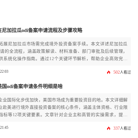
在尼加拉瓜odi备案申请流程及步骤攻略
拓展尼加拉瓜市场需完成境外投资备案手续。本文详述尼加拉瓜
案申请的全流程，涵盖政策解读、材料准备、部门审批及后续管理，
供系统化操作指南。通过12个关键环节解析，帮助企业高效完成
，规避投资风险。
:22:03
502
人看过
国odi备案申请条件明细是啥
企业国际化步伐加快，美国市场成为重要投资目的地。本文详细解
业赴美进行境外直接投资备案的核心条件，涵盖主体资格、行业限
指标等12项关键要素。文章针对企业主和高管的实操需求，提供
读到材料准备的系统化指南，帮助投资者规避合规风险。掌握美国
:21:45
337
人看过
案申请要点，能为企业跨境经营奠定坚实基础。