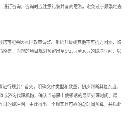
）进行咨询，咨询时应注意礼貌并言简意赅。避免过于频繁地查
馆可能会因本国政策调整、系统升级或其他不可抗力因素，临
略是：为您的项目规划预留出至少25%至30%的缓冲时间，以
进行规划：首先，明确文件类型和数量，初步判断其复杂度。
道或咨询代理机构，确认当前黑山使领馆的最新处理时间。最
工作日的缓冲期，由此得出一个现实且可靠的总时间预算，并以此