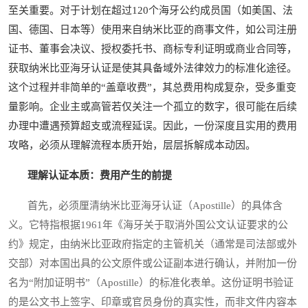
至关重要。对于计划在超过120个海牙公约成员国（如美国、法
国、德国、日本等）使用来自纳米比亚的商事文件，如公司注册
证书、董事会决议、授权委托书、商标专利证明或商业合同等，
获取纳米比亚海牙认证是使其具备域外法律效力的标准化途径。
这个过程并非简单的“盖章收费”，其总费用构成复杂，受多重变
量影响。企业主或高管若仅关注一个孤立的数字，很可能在后续
办理中遭遇预算超支或流程延误。因此，一份深度且实用的费用
攻略，必须从理解流程本质开始，层层拆解成本动因。
理解认证本质：费用产生的前提
首先，必须厘清纳米比亚海牙认证（Apostille）的具体含
义。它特指根据1961年《海牙关于取消外国公文认证要求的公
约》规定，由纳米比亚政府指定的主管机关（通常是司法部或外
交部）对本国出具的公文原件或公证副本进行确认，并附加一份
名为“附加证明书”（Apostille）的标准化表单。这份证明书验证
的是公文书上签字、印章或官员身份的真实性，而非文件内容本