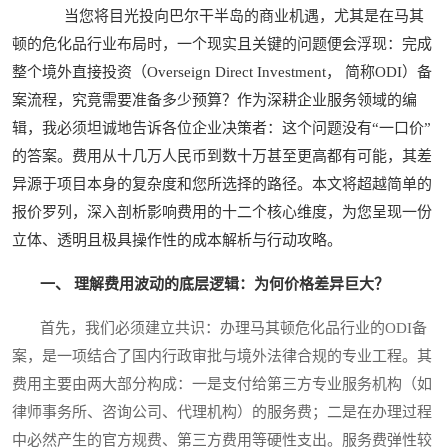
当您将目光投向巴尔干半岛的商业机遇，尤其是在马其
顿的危化品行业布局时，一个现实且关键的问题便会浮现：完成
整个境外直接投资（Overseign Direct Investment， 简称ODI）备
案流程，究竟需要准备多少预算？作为深耕企业服务领域的编
辑，我必须坦诚地告诉各位企业决策者：这个问题没有“一口价”
的答案。费用从十几万人民币到数十万甚至更高都有可能，其差
异源于项目本身的复杂度和您所选择的路径。本文将超越简单的
报价罗列，深入剖析影响费用的十二个核心维度，为您呈现一份
立体、透明且极具操作性的成本解析与行动攻略。
一、 理解费用波动的底层逻辑：为何价格差异巨大？
首先，我们必须建立共识：办理马其顿危化品行业的ODI备
案，是一项结合了国内行政审批与境外法律合规的专业工程。其
费用主要由两大部分构成：一是支付给第三方专业服务机构（如
律师事务所、咨询公司、代理机构）的服务费；二是在办理过程
中必然产生的官方规费、第三方费用等硬性支出。服务费弹性较