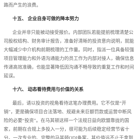
路而产生的浪费。
十五、 企业自身可做的降本努力
企业并非只能被动接受报价。内部团队若能提前梳理清楚公
司股权结构、财务审计报告，准备好清晰的投资意向说明，就能
大幅减少中介机构前期梳理的工作量。同时，指派一位具备较强
项目管理能力和外语沟通能力的员工作为内部对接人，确保信息
传递高效准确，也能显著降低因沟通不畅导致的重复工作和时间
延误。
十六、 动态看待费用与价值的关系
最后，请以投资的视角看待这笔办理费用。它不仅是“开
销”，更是确保项目合法落地、规避未来巨额罚款或运营中断风
险的必要“投资”。在马其顿这样一个法规日益向欧盟靠拢的国
家，前期在合规上多投入一分，很可能为后续稳定经营节省十
分。一次专业的、完整的马其顿ODI备案，其价值远不止于拿到