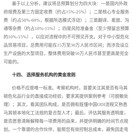
基于以上分析，建议将总预算划分为四大块：一是国内外政
府规费及第三方固定收费（约占15%-25%）；二是核心专业服务
费（约占50%-60%，根据所选模式浮动）；三是翻译、差旅、沟
通等杂费（约占10%-15%）；四是风险准备金（至少预留总预算
的10%-15%），以应对流程中的不可预见开支。对于中小型危化
品贸易项目，总费用可能在15万至30万人民币区间；而涉及设立
生产设施的大型项目，整体费用突破50万人民币甚至更高是完全
可能的。
十四、 选择服务机构的黄金准则
价格不应是唯一标准。考察机构时，首要关注其是否有马其
顿危化品行业的直接成功经验，要求其提供案例参考（可脱敏处
理）；其次，看其团队构成，是否拥有既懂中国ODI流程又熟悉
马其顿本地化工法规的复合型人才；最后，评估其服务透明度，
是否愿意清晰解释每一项费用的由来，并提供明确的时间节点规
划。一个靠谱的合作伙伴，能帮您有效控制总成本，避免因走弯