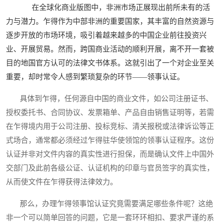
在全球化商业版图中，非洲市场正展现出前所未有的活
力与潜力。乍得作为中部非洲的重要国家，其丰富的自然资源与
逐步开放的市场环境，吸引着越来越多的中国企业前往投资兴
业、开展贸易。然而，跨国商业活动的顺利开展，离不开一套被
目的地国官方认可的法律文书体系。这就引出了一个对企业至关
重要，却时常令人感到繁琐复杂的环节——领事认证。
具体到乍得，任何源自中国的商业文件，如公司注册证书、
授权委托书、合同协议、发票箱单、产品自由销售证明等，若需
在乍得境内用于公司注册、投标竞标、清关报税或法律诉讼等正
式场合，通常都必须经过乍得驻华使领馆的领事认证程序。这份
认证并非对文件内容的真实性进行担保，而是确认文件上中国外
交部门及此前各级公证、认证机构的印章与官员签字的真实性，
从而使文件在乍得获得法律效力。
那么，办理乍得领事馆认证究竟需要满足哪些条件呢？这绝
非一个可以简单回答的问题，它是一套环环相扣、要求严谨的系