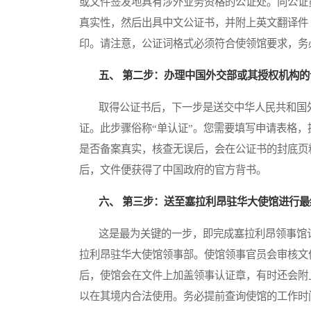
或文件签发地具有涉外业务资格的公证处。向公证
真实性，然后出具中文公证书，并附上英文翻译件
印。请注意，公证词格式必须符合使领馆要求，务
五、 第二步：办理中国外交部或其授权机构的
取得公证书后，下一步是送交中华人民共和国外
证。此步骤俗称“单认证”。您需要填写申请表格
是否备案真实，核查无误后，会在公证书的封底页
后，文件便获得了中国政府的官方背书。
六、 第三步：送至塞拉利昂驻华大使馆进行
这是最为关键的一步，即完成塞拉利昂领事馆认
拉利昂驻华大使馆领事部。使馆领事官员会审核文
后，使馆会在文件上加盖领事认证章，有时还会附
以在其境内合法使用。务必提前查询使馆的工作时