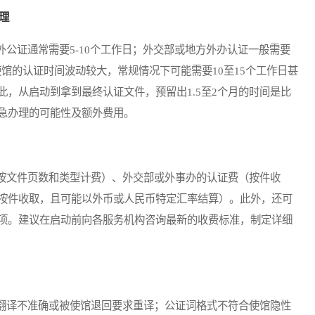
理
证通常需要5-10个工作日；外交部或地方外办认证一般需要
使馆的认证时间波动较大，常规情况下可能需要10至15个工作日甚
，从启动到拿到最终认证文件，预留出1.5至2个月的时间是比
急办理的可能性及额外费用。
文件页数和类型计费）、外交部或外事办的认证费（按件收
按件收取，且可能以外币或人民币特定汇率结算）。此外，还可
项。建议在启动前向各服务机构咨询最新的收费标准，制定详细
译不准确或被使馆退回要求重译；公证词格式不符合使馆隐性