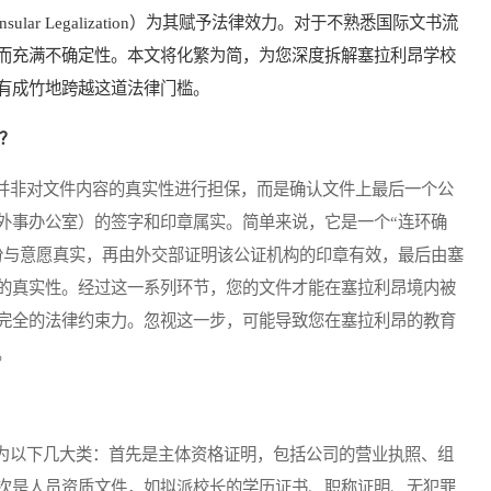
ar Legalization）为其赋予法律效力。对于不熟悉国际文书流
而充满不确定性。本文将化繁为简，为您深度拆解塞拉利昂学校
有成竹地跨越这道法律门槛。
”？
非对文件内容的真实性进行担保，而是确认文件上最后一个公
外事办公室）的签字和印章属实。简单来说，它是一个“连环确
份与意愿真实，再由外交部证明该公证机构的印章有效，最后由塞
的真实性。经过这一系列环节，您的文件才能在塞拉利昂境内被
完全的法律约束力。忽视这一步，可能导致您在塞拉利昂的教育
。
以下几大类：首先是主体资格证明，包括公司的营业执照、组
次是人员资质文件，如拟派校长的学历证书、职称证明、无犯罪