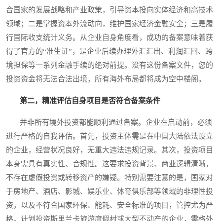
合国家的发展战略和产业政策，引导资本投向实体经济和高技术
领域；二是掌握资本外流动向，维护国家经济金融安全；三是履
行国际收支统计义务。从企业自身角度看，成功的备案意味着获
得了官方的“准生证”，是企业后续办理外汇汇出、利润汇回、跨
境担保等一系列金融手续的绝对前提。没有这份备案文件，您的
投资资金将无法合法出境，所有海外布局都将成为空中楼阁。
第二，精准评估自身项目是否符合备案条件
并非所有境外投资都能顺利通过备案。企业在启动前，必须
进行严格的自我评估。首先，投资主体需是在中国大陆依法设立
的企业，经营状况良好，无重大违法违规记录。其次，投资项目
本身需具有真实性、合规性。这要求投资背景、商业逻辑清晰，
不存在虚假投资或转移资产的嫌疑。特别需要注意的是，国家对
于房地产、酒店、影城、娱乐业、体育俱乐部等领域的非理性投
资，以及不符合国家环保、能耗、安全标准的项目，管控尤为严
格。计划投资斯里兰卡旅游度假村或大型不动产的企业，需格外