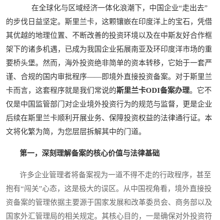
在全球化与区域经济一体化浪潮下，中国企业“走出去”
的步伐日益坚定。斯里兰卡，这颗镶嵌在印度洋上的宝石，凭借
其优越的地理位置、不断改善的投资环境以及在中斯友好合作框
架下的诸多机遇，已成为我国企业拓展南亚及环印度洋市场的重
要桥头堡。然而，海外投资绝非简单的资本转移，它始于一套严
谨、合规的国内审批程序——即境外直接投资备案。对于斯里兰
卡而言，这套程序就是我们常说的
斯里兰卡ODI备案办理
。它不
仅是中国监管部门对企业境外投资行为的规范与监督，更是企业
后续在斯里兰卡顺利开展业务、保障投资权益的法律通行证。本
文将化繁为简，为您层层拆解其中的门道。
第一，深刻理解备案的核心价值与法律基础
许多企业管理者将备案视为一道不得不走的行政程序，甚至
抱有“闯关”心态，这是极大的误区。从中国视角看，境外直接投
资备案的管理依据主要源于国家发展和改革委员会、商务部以及
国家外汇管理局的相关规定。其核心目的，一是确保对外投资符