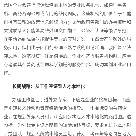
跨国企业会选择聘请摩洛哥本地的专业服务机构，如律师事务
所、商务咨询公司或专门的移民顾问。这些机构的价值在于：他
们拥有最新的政策信息解读能力；熟悉政府各部门的办事流程和
关键联系人；能够高效处理文件翻译、公证、认证等繁琐事务；
在申请遇到障碍时能提供专业的应对方案。虽然会产生额外的服
务费用，但相比于因自行办理不熟导致的申请延误、驳回甚至法
律风险，这笔投资往往是值得的。企业在选择服务机构时，应重
点考察其在兽药或生命科学领域的服务经验、成功案例和业界口
碑。
长期战略：从工作签证到人才本地化
办理工作签证引进外籍专家，不应是企业的终极目标，而应
是实现技术转移和管理经验传承的桥梁。一个有远见的兽药企
业，在规划外派人员时，就应同步构思人才本地化的路线图。这
包括：为外籍专家设定明确的知識转移目标，要求其培养本地副
手或团队；规划系统的本地员工培训计划；考虑与摩洛哥当地大