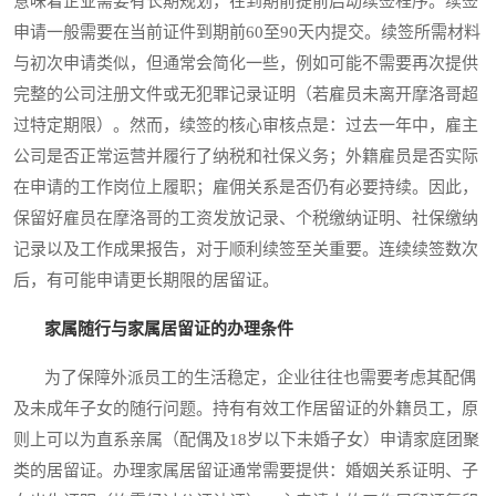
意味着企业需要有长期规划，在到期前提前启动续签程序。续签
申请一般需要在当前证件到期前60至90天内提交。续签所需材料
与初次申请类似，但通常会简化一些，例如可能不需要再次提供
完整的公司注册文件或无犯罪记录证明（若雇员未离开摩洛哥超
过特定期限）。然而，续签的核心审核点是：过去一年中，雇主
公司是否正常运营并履行了纳税和社保义务；外籍雇员是否实际
在申请的工作岗位上履职；雇佣关系是否仍有必要持续。因此，
保留好雇员在摩洛哥的工资发放记录、个税缴纳证明、社保缴纳
记录以及工作成果报告，对于顺利续签至关重要。连续续签数次
后，有可能申请更长期限的居留证。
家属随行与家属居留证的办理条件
为了保障外派员工的生活稳定，企业往往也需要考虑其配偶
及未成年子女的随行问题。持有有效工作居留证的外籍员工，原
则上可以为直系亲属（配偶及18岁以下未婚子女）申请家庭团聚
类的居留证。办理家属居留证通常需要提供：婚姻关系证明、子