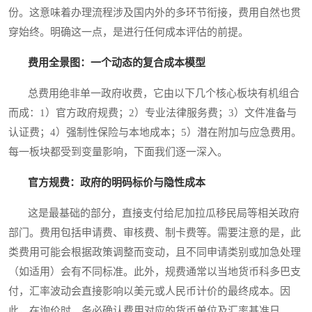
份。这意味着办理流程涉及国内外的多环节衔接，费用自然也贯
穿始终。明确这一点，是进行任何成本评估的前提。
费用全景图：一个动态的复合成本模型
总费用绝非单一政府收费，它由以下几个核心板块有机组合
而成：1）官方政府规费；2）专业法律服务费；3）文件准备与
认证费；4）强制性保险与本地成本；5）潜在附加与应急费用。
每一板块都受到变量影响，下面我们逐一深入。
官方规费：政府的明码标价与隐性成本
这是最基础的部分，直接支付给尼加拉瓜移民局等相关政府
部门。费用包括申请费、审核费、制卡费等。需要注意的是，此
类费用可能会根据政策调整而变动，且不同申请类别或加急处理
（如适用）会有不同标准。此外，规费通常以当地货币科多巴支
付，汇率波动会直接影响以美元或人民币计价的最终成本。因
此，在询价时，务必确认费用对应的货币单位及汇率基准日。