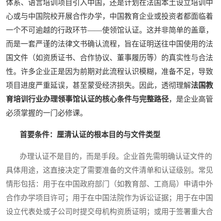
体系、语言培训项目引入中国，还是计划在法国本土设立培训中
心或与中国院校开展合作办学，中国教育企业或投资者都面临着
一个不可逾越的行政环节——使领馆认证。这并非简单的盖章，
而是一套严谨的法律文书确认流程，旨在证明送往中国使用的法
国文件（如资质证书、合作协议、董事履历等）的真实性与合法
性。许多企业正是因为前期对此流程认识模糊，准备不足，导致
项目进度严重延误，甚至蒙受经济损失。因此，透彻理解
法国教
育培训行业办理领事馆认证的核心条件与完整路径
，是企业高管
必须掌握的一门必修课。
首要条件：厘清认证的根本目的与文件类型
办理认证不是目的，而是手段。企业首先需明确认证文件的
具体用途，这直接决定了需要准备的文件清单和认证级别。常见
情形包括：用于在中国政府部门（如教育部、工商局）申请中外
合作办学项目许可；用于在中国法院作为诉讼证据；用于在中国
设立代表处或子公司时提交母机构资质证明；或用于签署重大合