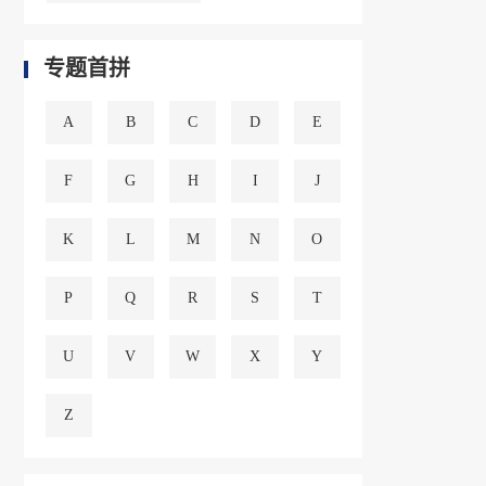
专题首拼
A
B
C
D
E
F
G
H
I
J
K
L
M
N
O
P
Q
R
S
T
U
V
W
X
Y
Z