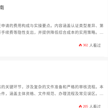
南
证申请的费用构成与实操要点。内容涵盖认证类型差异、第
行手续费等隐性支出，并提供降低综合成本的实用策略。全
认证预算，避免不必要的资金浪费。
302
人看过
易的关键环节，涉及复杂的文件准备和严格的审核流程。本
条件，涵盖主体资格、文件规范、办理流程及常见误区。无
流程，本文提供的实用策略和深度分析都将帮助您高效完成
205
人看过
实法律基础。