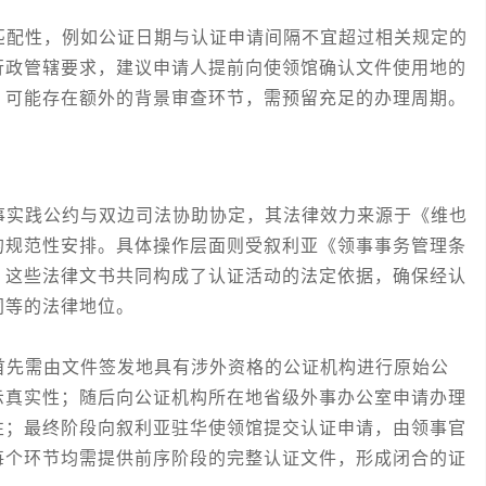
配性，例如公证日期与认证申请间隔不宜超过相关规定的
行政管辖要求，建议申请人提前向使领馆确认文件使用地的
，可能存在额外的背景审查环节，需预留充足的办理周期。
实践公约与双边司法协助协定，其法律效力来源于《维也
的规范性安排。具体操作层面则受叙利亚《领事事务管理条
，这些法律文书共同构成了认证活动的法定依据，确保经认
同等的法律地位。
先需由文件签发地具有涉外资格的公证机构进行原始公
示真实性；随后向公证机构所在地省级外事办公室申请办理
性；最终阶段向叙利亚驻华使领馆提交认证申请，由领事官
每个环节均需提供前序阶段的完整认证文件，形成闭合的证