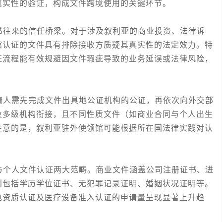
真实性的验证，构成文件跨境使用的关键环节。
往来的信任桥梁。对于涉及叙利亚的商业投资、法律诉
馆认证的文件具有排除接收方质疑其真实性的法定效力。特
证流程能有效规避因文件瑕疵导致的业务延误或法律风险，
人需先完成文件出具地公证机构的公证，再依次向外交部
及多级机构衔接，且不同性质文件（如商业合同与个人出生
注意的是，叙利亚驻外使领馆可能根据所在国法律实践对认
个人文件认证两大范畴。商业文件涵盖公司注册证书、进
则包括学历学位证书、无犯罪记录证明、婚姻状况证明等。
包资质认证及医疗设备准入认证的申请量呈现显著上升趋