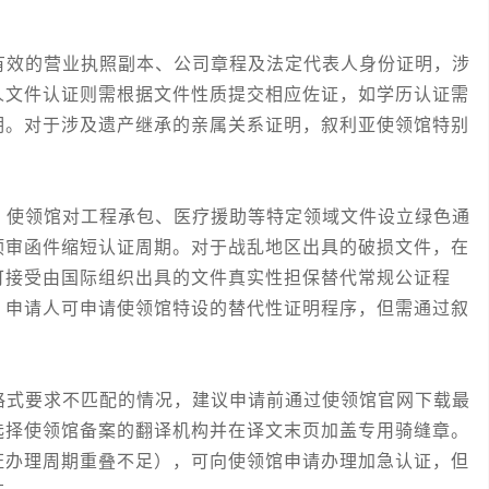
效的营业执照副本、公司章程及法定代表人身份证明，涉
人文件认证则需根据文件性质提交相应佐证，如学历认证需
明。对于涉及遗产继承的亲属关系证明，叙利亚使领馆特别
使领馆对工程承包、医疗援助等特定领域文件设立绿色通
预审函件缩短认证周期。对于战乱地区出具的破损文件，在
可接受由国际组织出具的文件真实性担保替代常规公证程
，申请人可申请使领馆特设的替代性证明程序，但需通过叙
式要求不匹配的情况，建议申请前通过使领馆官网下载最
选择使领馆备案的翻译机构并在译文末页加盖专用骑缝章。
证办理周期重叠不足），可向使领馆申请办理加急认证，但