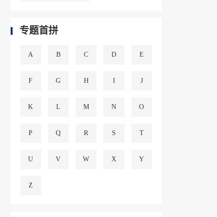
专题首拼
A
B
C
D
E
F
G
H
I
J
K
L
M
N
O
P
Q
R
S
T
U
V
W
X
Y
Z