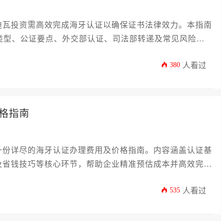
迪瓦投资需高效完成海牙认证以确保证书法律效力。本指南
件类型、公证要点、外交部认证、司法部转递及常见风险应
正确完成科特迪瓦办理海牙认证可大幅缩短文件生效周期，
380
人看过
格指南
一份详尽的海牙认证办理费用及价格指南。内容涵盖认证基
及省钱技巧等核心环节，帮助企业精准预估成本并高效完成
。
535
人看过