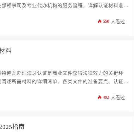
交部领事司及专业代办机构的服务流程，详解认证材料准
科企业提供实用指南。
558
人看过
材料
科特迪瓦办理海牙认证是商业文件获得法律效力的关键环
点阐述所需材料的详细清单、各类文件的准备要点、认证流
文章旨在为企业主和高管提供一份即学即用的实操指南，确
493
人看过
西非业务布局奠定坚实的法律基础。
025指南