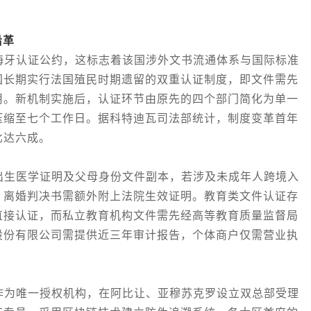
沿革
牙认证公约，这标志着该国涉外文书流通体系与国际标准
国长期实行法国殖民时期遗留的双重认证制度，即文件需先
用。新机制实施后，认证环节由原先的四个部门简化为单一
压缩至七个工作日。据科特迪瓦司法部统计，制度变革首年
比达六成。
生医学证明及父母身份文件副本，若涉及未成年人跨境入
，离婚判决书需额外附上法院生效证明。教育类文件认证存
直接认证，而私立教育机构文件需先经高等教育质量监督局
股份有限公司需提供近三年审计报告，个体商户仅需营业执
为唯一授权机构，在阿比让、亚穆苏克罗设立双总部受理