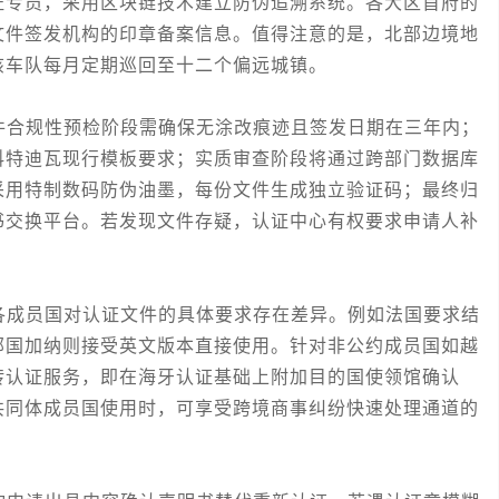
证专员，采用区块链技术建立防伪追溯系统。各大区首府的
文件签发机构的印章备案信息。值得注意的是，北部边境地
该车队每月定期巡回至十二个偏远城镇。
合规性预检阶段需确保无涂改痕迹且签发日期在三年内；
科特迪瓦现行模板要求；实质审查阶段将通过跨部门数据库
采用特制数码防伪油墨，每份文件生成独立验证码；最终归
书交换平台。若发现文件存疑，认证中心有权要求申请人补
成员国对认证文件的具体要求存在差异。例如法国要求结
邻国加纳则接受英文版本直接使用。针对非公约成员国如越
转认证服务，即在海牙认证基础上附加目的国使领馆确认
共同体成员国使用时，可享受跨境商事纠纷快速处理通道的