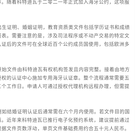
节。随着科特迪瓦于二零二一年正式加入海牙公约，这项服
生证明、婚姻证明，教育资质类文件包括学历证书和成绩
报表。需要注意的是，涉及司法程序或不动产交易的特定文
认证后的文件可在全球近百个公约成员国使用，包括欧洲多
始文件由科特迪瓦有权机构签发且内容完整。接着由地方
授权的认证中心施加专用海牙认证章。整个流程通常需要五
三个工作日。申请人可通过授权代理机构远程办理，但需提
如结婚证明认证后通常需在六个月内使用。若文件目的国
道。近年来科特迪瓦已推行电子化预约系统，建议提前通过
根据文件页数浮动，单页文件基础费用约合五十元人民币。