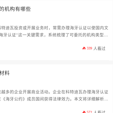
的机构有哪些
科特迪瓦投资或开展业务时，常需办理海牙认证以使国内文
海牙认证"这一关键需求，系统梳理了可委托的机构类型、
章将详细介绍公证机构、专业代办公司及涉外律师事务所等
339
人看过
，规避常见陷阱，为海外业务顺利推进奠定基础。
材料
来越多的企业开展商业活动。企业在科特迪瓦办理海牙认证
在《海牙公约》成员国间获得法律效力。本文将详细解析办
及常见问题，助力企业高效完成认证流程，保障国际业务顺
572
人看过