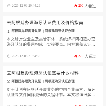
要点、办理机构选择及常见风险规避等关键环节。
2025-12-03 20:44:23
200
人看过
文章旨在为企业主提供一套清晰实用的操作指南，
助力企业高效完成阿根廷海牙认证办理，确保商业
文件跨境法律效力。
去阿根廷办理海牙认证费用及价格指南
阿根廷办理海牙认证
阿根廷海牙认证办理
本文针对企业主及高管群体，系统解析阿根廷办理
海牙认证的费用构成与实操要点。内容涵盖认证类
型差异、政府规费标准、第三方服务费解析、加急
成本对比以及跨境支付注意事项，并附赠成本优化
2025-12-03 21:34:55
270
人看过
策略。通过12个核心维度的深度剖析，帮助企业精
准掌控阿根廷海牙认证办理全流程的资金与时间投
入。
去阿根廷办理海牙认证需要什么材料
阿根廷办理海牙认证
阿根廷海牙认证办理
对于计划在阿根廷开展业务的中国企业而言，海牙
认证是文件国际流通的关键环节。本文将详细解析
办理阿根廷海牙认证所需的全部材料清单、办理流
程及注意事项，帮助企业高效完成认证手续，避免