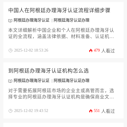
风险。
中国人在阿根廷办理海牙认证流程详细步骤
阿根廷办理海牙认证
阿根廷海牙认证办理
本文详细解析中国企业和个人在阿根廷办理海牙认
证的全流程，涵盖法律依据、材料准备、认证机构
选择及常见问题应对策略。通过系统化的步骤说明
和实操建议，帮助申请人高效完成文书国际流转，
2025-12-02 18:53:26
479
人看过
规避跨境业务中的法律风险。阿根廷办理海牙认证
是拓展拉美市场的关键环节，需严格遵循国际公约
与当地法规。
到阿根廷办理海牙认证机构怎么选
阿根廷办理海牙认证
阿根廷海牙认证办理
对于需要拓展阿根廷市场的企业主或高管而言，选
择专业的阿根廷办理海牙认证机构是确保商业文件
合法有效的关键一步。本文将系统分析十二个核心
考量维度，包括机构资质、办理时效、费用透明
2025-12-02 19:43:52
551
人看过
度、本地化服务能力等，帮助企业规避跨国认证风
险，提升文件处理效率。