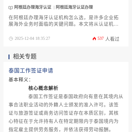
海牙认证的特殊要求，帮助企业规避常见陷阱，提
升跨境文书合规效率。
阿根廷办理海牙认证
阿根廷海牙认证办理
在阿根廷办理海牙认证机构怎么选，是许多企业拓
展海外业务时面临的关键问题。本文将从认证机构
资质、服务范围、办理周期、费用透明度、语言支
持、本地资源、案例经验、售后保障、办理流程、
2025-12-04 18:35:27
537
人看过
加急服务、沟通效率、风险规避等十二个核心维
度，为企业主提供一套系统化的评估框架。通过深
相关专题
入分析每个维度的具体标准和实操要点，帮助企业
高效选择可靠的服务方，确保阿根廷办理海牙认证
过程顺利推进，为国际商业活动奠定法律基础。
泰国工作签证申请
基本释义：
核心概念解析
泰国工作签证是泰国政府向有意在其境内从
事合法职业活动的外籍人士颁发的准入许可。该签
证与旅游签证或商务访问签证存在本质区别，其核
心特征在于允许持有人在特定期限内于泰国境内为
指定雇主提供劳务服务，并依法获得劳动报酬。