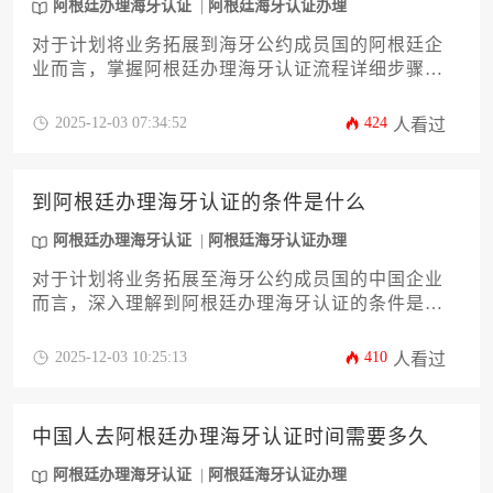
阿根廷办理海牙认证
阿根廷海牙认证办理
对于计划将业务拓展到海牙公约成员国的阿根廷企
业而言，掌握阿根廷办理海牙认证流程详细步骤是
至关重要的。本文将为您提供一份从文件准备、阿
根廷办理海牙认证、认证机构联络到后续事宜的完
2025-12-03 07:34:52
424
人看过
整指南，旨在帮助企业主或高管高效、合规地完成
这项关键法律程序，确保您的商业文件在国际场合
畅通无阻。
到阿根廷办理海牙认证的条件是什么
阿根廷办理海牙认证
阿根廷海牙认证办理
对于计划将业务拓展至海牙公约成员国的中国企业
而言，深入理解到阿根廷办理海牙认证的条件是至
关重要的第一步。本文将系统性地为您解析阿根廷
海牙认证的法律依据、所需文件的具体类型、申请
2025-12-03 10:25:13
410
人看过
流程的核心环节、办理机构的职责划分以及常见的
潜在风险与应对策略。内容旨在为企业主及高管提
供一份详实、专业的行动指南，助力您高效、合规
中国人去阿根廷办理海牙认证时间需要多久
地完成此项关键法律程序，确保您的商业文件在境
外畅通无阻。
阿根廷办理海牙认证
阿根廷海牙认证办理