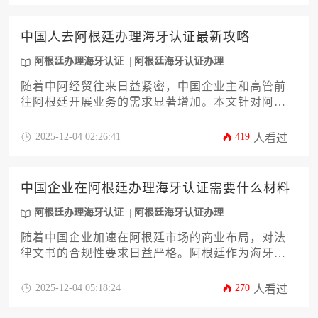
考和风险规避建议，助力申请人高效完成阿根廷办
理海牙认证全流程。
中国人去阿根廷办理海牙认证最新攻略
阿根廷办理海牙认证
阿根廷海牙认证办理
随着中阿经贸往来日益紧密，中国企业主和高管前
往阿根廷开展业务的需求显著增加。本文针对阿根
廷办理海牙认证这一关键环节，提供了一份详尽的
最新攻略。文章系统梳理了从文件准备、国内公证
2025-12-04 02:26:41
419
人看过
认证到最终阿根廷外交部认证的全流程，并重点解
析了商业文件、个人身份证明等不同材料的处理要
点。攻略还涵盖了常见误区规避、加急服务选择以
中国企业在阿根廷办理海牙认证需要什么材料
及后续在阿根廷使用的注意事项，旨在帮助企业决
策者高效、稳妥地完成认证，为商业活动铺平道
阿根廷办理海牙认证
阿根廷海牙认证办理
路。
随着中国企业加速在阿根廷市场的商业布局，对法
律文书的合规性要求日益严格。阿根廷作为海牙公
约成员国，其认证流程对中国企业至关重要。本文
将系统解析在阿根廷办理海牙认证所需的核心材
2025-12-04 05:18:24
270
人看过
料、办理步骤及常见风险，帮助企业高效完成法律
文书合规。通过详尽的材料清单和实务建议，为企