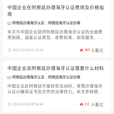
业主提供一站式解决方案，确保商业活动顺利开
中国企业在阿根廷办理海牙认证费用及价格指
展。
南
阿根廷办理海牙认证
阿根廷海牙认证办理
本文为中国企业提供阿根廷办理海牙认证的全面费
用指南，涵盖认证类型、收费标准、加急服务、翻
译费用及隐藏成本分析。文章结合实操经验解析价
格差异成因，并给出降低认证成本的六大策略，帮
2025-12-04 05:24:34
369
人看过
助企业高效完成国际文件合规化流程，规避跨境业
务中的法律风险。
中国企业去阿根廷办理海牙认证需要什么材料
阿根廷办理海牙认证
阿根廷海牙认证办理
中国企业赴阿根廷开展经贸活动时，常需办理海牙
认证以确保证书及文件的法律效力。本文系统梳理
了办理阿根廷海牙认证所需的全部材料清单、办理
流程及注意事项，涵盖商业登记文件、授权委托
2025-12-04 08:04:46
231
人看过
书、法人身份证明等核心材料要求，并针对常见问