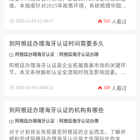
增。本指南针对2025年政策环境，系统梳理中国企
业在阿根廷办理海牙认证的全流程。内容涵盖认证
必要性、文件类型划分、公证衔接、外交部认证、
2025-12-03 12:54:17
555
人看过
阿根廷使领馆注意事项及常见风险规避。旨在帮助
企业主高效完成法律文件合规化，为进入阿根廷市
场奠定坚实基础。文中将详解阿根廷办理海牙认证
到阿根廷办理海牙认证时间需要多久
的关键环节与时效优化策略。
阿根廷办理海牙认证
阿根廷海牙认证办理
阿根廷办理海牙认证是企业拓展南美市场的关键环
节，本文系统解析认证全流程时效及影响因素。从
文件类型差异、机构协作效率到加急通道选择，详
细说明常规情况下15-30个工作日的办理周期构成，
2025-12-03 14:04:22
320
人看过
并提供优化时间节点的实操策略，助力企业高效完
成跨境法律文件合规化。
到阿根廷办理海牙认证的机构有哪些
阿根廷办理海牙认证
阿根廷海牙认证办理
对于计划将业务拓展至阿根廷的企业而言，了解并
顺利完成阿根廷办理海牙认证是文件国际化的关键