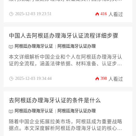
一步。本文将系统梳理阿根廷境内具有办理资质的
权威机构，详细解析其服务范围、办理流程、所需
2025-12-03 19:23:51
416
人看过
材料及常见注意事项，旨在为企业主或高管提供一
份清晰、实用的行动指南，助力企业高效跨越文件
合规门槛，顺利开展跨国业务。
中国人去阿根廷办理海牙认证流程详细步骤
阿根廷办理海牙认证
阿根廷海牙认证办理
本文详细解析中国企业和个人在阿根廷办理海牙认
证的全流程，涵盖法律依据、材料准备、认证步骤
及常见问题处理。内容针对企业跨境商业活动设
计，帮助用户高效完成文书国际合规化流程，规避
2025-12-03 19:34:44
398
人看过
跨国法律风险。阿根廷办理海牙认证是拓展拉美市
场的关键环节，需系统化操作以提升成功率。
去阿根廷办理海牙认证的条件是什么
阿根廷办理海牙认证
阿根廷海牙认证办理
随着中国企业拓展拉美市场，阿根廷成为重要战略
据点。本文深度解析阿根廷办理海牙认证的核心条
件，涵盖认证文件类型、申请主体资格、材料准备