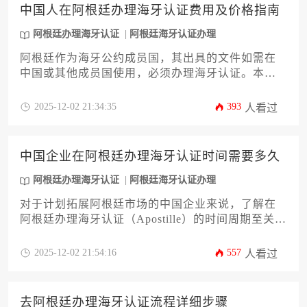
中国人在阿根廷办理海牙认证费用及价格指南
阿根廷办理海牙认证
阿根廷海牙认证办理
阿根廷作为海牙公约成员国，其出具的文件如需在
中国或其他成员国使用，必须办理海牙认证。本文
针对中国企业主及高管，全面解析阿根廷海牙认证
的办理流程、费用构成、时间周期及常见陷阱，并
2025-12-02 21:34:35
393
人看过
提供实用的成本优化策略。通过详尽的费用清单和
案例分析，帮助您高效完成跨国文件认证，规避潜
在风险，确保商业活动顺利推进。
中国企业在阿根廷办理海牙认证时间需要多久
阿根廷办理海牙认证
阿根廷海牙认证办理
对于计划拓展阿根廷市场的中国企业来说，了解在
阿根廷办理海牙认证（Apostille）的时间周期至关重
要。这直接关系到商业合同、授权书等关键文件的
生效节奏。整个流程并非单一环节，其耗时受到文
2025-12-02 21:54:16
557
人看过
件类型、办理机构效率以及国际物流等多重因素影
响。本文将深入剖析影响认证周期的各个节点，并
提供一套切实可行的优化策略，帮助企业主或高管
去阿根廷办理海牙认证流程详细步骤