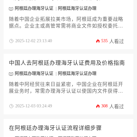
精准掌控时间，确保商业活动顺利推进。阿根廷办
理海牙认证的总体时间范围在数周至一个多月不
阿根廷办理海牙认证
阿根廷海牙认证办理
等，提前规划是成功的关键。
随着中国企业拓展拉美市场，阿根廷成为重要战略
据点。企业主或高管常需将商业文件如授权委托
书、营业执照等在当地使用，这就必须完成阿根廷
办理海牙认证流程。本文提供一份详尽的攻略，涵
2025-12-02 23:13:40
535
人看过
盖从文件准备、阿根廷本地公证、到最终获取海牙
认证（Apostille）的全过程，旨在帮助企业高效合规
地完成认证，避免常见误区，确保文件在阿根廷及
中国人去阿根廷办理海牙认证费用及价格指南
其他海牙公约成员国合法有效。
阿根廷办理海牙认证
阿根廷海牙认证办理
随着中阿经贸往来日益紧密，中国企业在阿根廷开
展业务时，常需办理海牙认证以使国内文件获得当
地法律效力。本文旨在为中国企业主及高管提供一
份详尽的阿根廷办理海牙认证费用及价格指南。文
2025-12-03 03:24:49
308
人看过
章将系统解析认证流程、各类文件认证成本构成、
市场价格区间、选择服务机构策略以及费用优化技
巧，帮助您高效规划相关预算，确保文件合规使
在阿根廷办理海牙认证流程详细步骤
用。