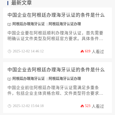
最新文章
中国企业在阿根廷办理海牙认证的条件是什么
阿根廷办理海牙认证
阿根廷海牙认证办理
中国企业要在阿根廷顺利办理海牙认证，首先需要
明确认证文件类型及阿根廷官方要求。具体条件包
括文件合法性、翻译准确性、公证合规性以及阿根
廷领事馆的特殊规定。企业还需注意认证时效性和
2025-12-02 14:46:12
619
人看过
费用预算，并建议选择专业代理机构协助办理，以
确保认证过程高效顺畅。
中国企业去阿根廷办理海牙认证的条件是什么
阿根廷办理海牙认证
阿根廷海牙认证办理
中国企业前往阿根廷办理海牙认证需满足多重条
件，包括企业主体资格合规、文件类型符合要求、
认证机构选择恰当以及流程规范等。本文将系统解
析办理条件、核心材料及常见问题，助力企业高效
2025-12-02 15:04:18
523
人看过
完成阿根廷办理海牙认证流程，降低跨国业务合规