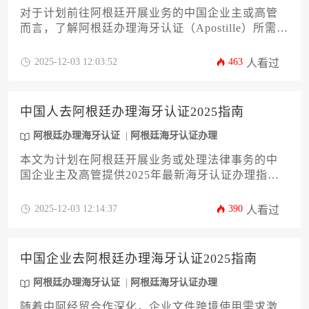
对于计划前往阿根廷开展业务的中国企业主或高管
而言，了解阿根廷办理海牙认证（Apostille）所需的
时间至关重要。本文将深入剖析影响认证周期的关
键因素，从文件类型、办理流程到加急服务选择，
2025-12-03 12:03:52
463
人看过
提供一套完整的时效管理策略。通过精准规划与专
业协助，企业可以有效规避延误风险，确保商业活
动顺利推进。掌握阿根廷办理海牙认证的时间线，
中国人去阿根廷办理海牙认证2025指南
是成功出海的第一步。
阿根廷办理海牙认证
阿根廷海牙认证办理
本文为计划在阿根廷开展业务或处理法律事务的中
国企业主及高管提供2025年最新海牙认证办理指
南。内容涵盖认证定义、适用场景、材料准备、公
证流程、外交部认证、注意事项及常见问题解析，
2025-12-03 12:14:37
390
人看过
旨在帮助企业高效完成跨境文件合规化流程，规避
潜在风险，提升国际业务办理效率。
中国企业去阿根廷办理海牙认证2025指南
阿根廷办理海牙认证
阿根廷海牙认证办理
随着中阿经贸合作深化，企业文件跨境使用需求激