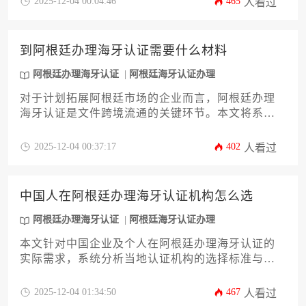
2025-12-04 00:04:46
465
人看过
因文件问题耽误商业进程。
到阿根廷办理海牙认证需要什么材料
阿根廷办理海牙认证
阿根廷海牙认证办理
对于计划拓展阿根廷市场的企业而言，阿根廷办理
海牙认证是文件跨境流通的关键环节。本文将系统
性地解析办理所需的全套材料清单、不同文件类型
的具体要求、阿根廷公证与认证的特殊流程，以及
2025-12-04 00:37:17
402
人看过
常见的材料准备误区与规避策略，旨在为企业主提
供一份清晰、实用、可操作的行动指南，确保认证
流程高效顺畅。
中国人在阿根廷办理海牙认证机构怎么选
阿根廷办理海牙认证
阿根廷海牙认证办理
本文针对中国企业及个人在阿根廷办理海牙认证的
实际需求，系统分析当地认证机构的选择标准与实
操要点。内容涵盖资质核验、服务效率、费用构
成、语言支持等12个关键维度，并结合阿根廷司法
2025-12-04 01:34:50
467
人看过
体系特点及跨境文书使用场景，提供详尽的决策参