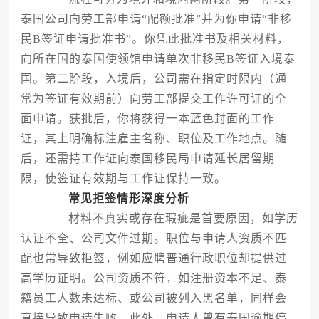
泰国公司向劳工部申请“配额批准”并为你申请“非移
民B签证申请批准书”。你凭此批准书及相关材料，
向所在国的泰国使领馆申请单次非移民B签证入境泰
国。第二阶段，入境后，公司需在指定时限内（通
常为签证有效期前）向劳工部提交工作许可证的全
面申请。获批后，你将获得一本蓝色封面的工作
证，其上明确标注雇主名称、职位及工作地点。随
后，还需持工作证向泰国移民局申请延长居留期
限，使签证有效期与工作证保持一致。
常见拒签情形深度分析
材料不真实或存在瑕疵是首要原因，如学历
认证不全、公司文件过期。职位与申请人资质不匹
配也常导致拒签，例如应聘普通行政职位却提供过
高学历证明。公司资质不符，如注册资本不足、泰
籍员工人数未达标、或公司被列入黑名单，同样会
直接导致申请失败。此外，申请人曾有泰国逾期停