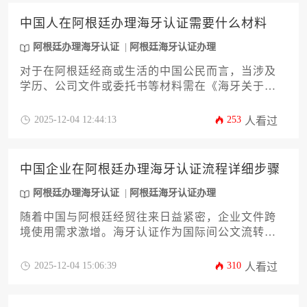
题提出实操建议，助力企业高效完成跨境认证流
程。
中国人在阿根廷办理海牙认证需要什么材料
阿根廷办理海牙认证
阿根廷海牙认证办理
对于在阿根廷经商或生活的中国公民而言，当涉及
学历、公司文件或委托书等材料需在《海牙关于取
消外国公文书认证要求的公约》成员国使用时，办
理阿根廷海牙认证是必经环节。本文将系统性地阐
2025-12-04 12:44:13
253
人看过
述办理所需的全套材料清单、各步骤的关键细节以
及高效完成的实用策略，旨在帮助企业主或高管清
晰规划，规避常见风险，确保文件在国际范围内顺
中国企业在阿根廷办理海牙认证流程详细步骤
利使用。
阿根廷办理海牙认证
阿根廷海牙认证办理
随着中国与阿根廷经贸往来日益紧密，企业文件跨
境使用需求激增。海牙认证作为国际间公文流转的
通行证，可大幅简化认证流程。本文将为企业家详
细解析中国企业在阿根廷办理海牙认证的完整步
2025-12-04 15:06:39
310
人看过
骤，涵盖从文件准备、阿根廷本地公证认证到最终
使用的全流程，帮助企业高效完成法律合规，顺利