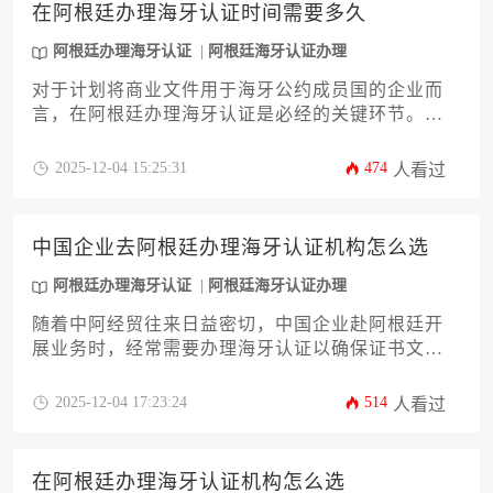
拓展南美市场。了解清晰的阿根廷办理海牙认证路
在阿根廷办理海牙认证时间需要多久
径，是企业出海的关键一环。
阿根廷办理海牙认证
阿根廷海牙认证办理
对于计划将商业文件用于海牙公约成员国的企业而
言，在阿根廷办理海牙认证是必经的关键环节。办
理时间通常受到文件类型、认证机构工作流程以及
节假日等多重因素影响，一般需要数周不等。本文
2025-12-04 15:25:31
474
人看过
将深入剖析影响认证周期的核心要素，并提供一套
完整的阿根廷办理海牙认证时间优化策略，帮助企
业主高效规划，确保商业活动顺利进行。
中国企业去阿根廷办理海牙认证机构怎么选
阿根廷办理海牙认证
阿根廷海牙认证办理
随着中阿经贸往来日益密切，中国企业赴阿根廷开
展业务时，经常需要办理海牙认证以确保证书文件
在当地具有法律效力。面对市场上众多的服务机
构，企业主如何精准选择靠谱的合作伙伴成为关
2025-12-04 17:23:24
514
人看过
键。本文将系统分析机构选择的十二个核心维度，
从资质核查、业务范围到风险防控，为企业提供一
套切实可行的评估体系。通过专业解读阿根廷办理
在阿根廷办理海牙认证机构怎么选