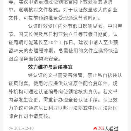
等。建议申请前通过使领馆官网下载最新要求清
单，逐项核对文件格式。对于认证数量较大的商业
文件，可提前预约批量受理通道节省时间。
认证时效受国内外节假日影响显著。中国春
节、国庆长假及尼日利亚独立日等节假日期间，认
证周期可能延长至20个工作日。建议申请人至少预
留45天的办理缓冲期，急需使用的文件应选择快递
跟踪服务确保物流安全。
效力维护与后续事宜
经认证的文书需妥善保管，禁止私自拆装认
证页封套。使用时应提供认证原件配合复印件，境
外机构可通过认证编号向使领馆核实真伪。若文书
内容发生变更，需重新办理全套认证手续。认证效
力争议可通过尼日利亚联邦司法部或中国司法部国
际合作司申请复核。
2025-12-10
362
人看过