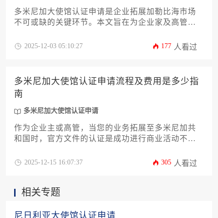
多米尼加大使馆认证申请是企业拓展加勒比海市场
不可或缺的关键环节。本文旨在为企业家及高管提
供一份详尽的全流程攻略，深度解析从文件准备、
公证、双认证到最终递交的每一步操作要点与常见
2025-12-03 05:10:27
177
人看过
陷阱。文章将结合实操经验，帮助企业高效、合规
地完成多米尼加大使馆认证申请，规避不必要的延
误与风险，为商业合作与项目推进奠定坚实的法律
多米尼加大使馆认证申请流程及费用是多少指
基础。
南
多米尼加大使馆认证申请
作为企业主或高管，当您的业务拓展至多米尼加共
和国时，官方文件的认证是成功进行商业活动不可
或缺的关键环节。本文旨在提供一份关于多米尼加
大使馆认证申请的详尽指南，系统性地解析从文件
2025-12-15 16:07:37
305
人看过
准备、各级认证流程到费用构成与时间周期的每一
个细节。我们深知企业决策者对效率与确定性的需
相关专题
求，因此，本攻略将结合实用技巧与专业见解，助
您高效、顺利地完成此项重要行政事务，为您的跨
国业务扫清障碍。
尼日利亚大使馆认证申请