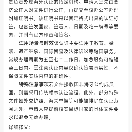
是负责办理海牙认证的指定机构。申请人需先由斐
济公证人对文件进行公证，再提交至该办公室办理
附加证明书。该证明书是以固定格式出具的认证标
签，包含签发国家、签署人、日期及唯一编号等要
素，并附有官方印章和签名。
适用场景与时效
该认证主要适用于教育、婚
姻、遗产继承、国际贸易及法律诉讼等跨国事务。
常规办理周期为五至七个工作日，加急服务可缩短
至三日内。需注意认证内容仅确认签署真实性，不
保障文件实质内容的准确性。
特殊注意事项
若文件接收国非海牙公约成员
国，则需采用传统领事认证流程。此外，部分特殊
文件如外交护照、海关单据等可能被排除在认证范
围之外。申请人应提前核实目标国家的具体文件要
求以避免无效办理。
详细释义：