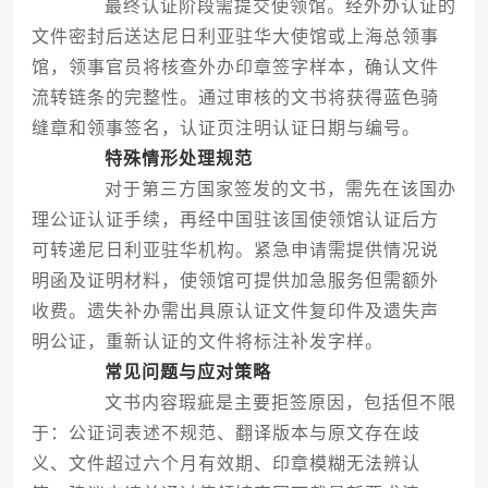
最终认证阶段需提交使领馆。经外办认证的
文件密封后送达尼日利亚驻华大使馆或上海总领事
馆，领事官员将核查外办印章签字样本，确认文件
流转链条的完整性。通过审核的文书将获得蓝色骑
缝章和领事签名，认证页注明认证日期与编号。
特殊情形处理规范
对于第三方国家签发的文书，需先在该国办
理公证认证手续，再经中国驻该国使领馆认证后方
可转递尼日利亚驻华机构。紧急申请需提供情况说
明函及证明材料，使领馆可提供加急服务但需额外
收费。遗失补办需出具原认证文件复印件及遗失声
明公证，重新认证的文件将标注补发字样。
常见问题与应对策略
文书内容瑕疵是主要拒签原因，包括但不限
于：公证词表述不规范、翻译版本与原文存在歧
义、文件超过六个月有效期、印章模糊无法辨认