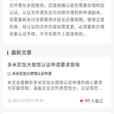
文件需在多国使用，应提前确认是否需要办理附加
认证。认证文件遗失后可向原办理机构申请副本，
但需重新支付全部费用并延长办理周期。值得注意
的是，经认证的文件内容如需变更，必须重新办理
全套认证手续，不可在原件上直接修改。
最新文章
多米尼加大使馆认证申请要求是啥
多米尼加大使馆认证申请
本文全面解析多米尼加大使馆认证申请的核心要求
与实操流程，涵盖企业文件类型划分、公证规范、
商业资料特殊处理、认证材料清单、申请表填写细
则、使馆审核标准、办理周期管控、常见驳回原因
2025-12-02 15:28:10
369
人看过
及应对策略等关键环节，助力企业高效完成跨境文
件合规化工作。