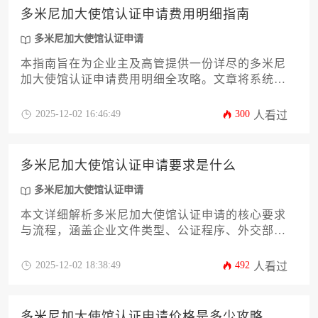
多米尼加大使馆认证申请费用明细指南
多米尼加大使馆认证申请
本指南旨在为企业主及高管提供一份详尽的多米尼
加大使馆认证申请费用明细全攻略。文章将系统解
析认证费用的构成体系，包括官方规费、代理服务
费、文件预处理费等核心支出项目，并深入探讨影
2025-12-02 16:46:49
300
人看过
响总成本的五大关键因素。通过对比不同办理渠道
的经济性与风险，结合企业常见的认证场景进行成
本测算，为您呈现一份可落地执行的预算规划方
多米尼加大使馆认证申请要求是什么
案，帮助企业在涉外商业活动中实现成本可控、效
率最优的认证目标。
多米尼加大使馆认证申请
本文详细解析多米尼加大使馆认证申请的核心要求
与流程，涵盖企业文件类型、公证程序、外交部审
核及使馆认证等关键环节。针对企业主和高管的实
际需求，提供材料准备、时间规划及常见问题解决
2025-12-02 18:38:49
492
人看过
方案，助力企业高效完成跨国业务文件合规化处
理。
多米尼加大使馆认证申请价格是多少攻略