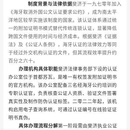
制度背景与法律依据
斐济于一九七零年加入
《海牙取消外国公文认证要求公约》，成为南太平
洋地区较早实施该制度的国家。该认证体系通过统
一的附加证明书模式替代传统连锁认证，显著降低
跨国文件使用的时间与经济成本。根据斐济《证据
法》及《公证人条例》，海牙认证的法律效力等同
于经过外交机构认证的文件，但其流程效率提升约
百分之六十。
办理机构具体职能
斐济法律事务部下设的认证
办公室位于首都苏瓦，是唯一有权签发附加证明书
的官方机构。该办公室配备三名经海牙公约培训的
专职认证官，负责核查公证人资质、验证文件签署
真实性及制作防伪认证标签。二零二二年起，该机
构启用电子查询系统，可通过认证编号在线验证证
明书真伪。
具体办理流程分解
第一阶段需由斐济执业公证