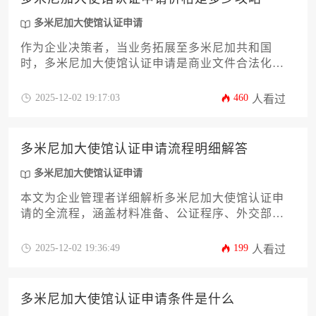
多米尼加大使馆认证申请
作为企业决策者，当业务拓展至多米尼加共和国
时，多米尼加大使馆认证申请是商业文件合法化的
关键环节。本攻略将深入剖析认证费用的构成体
系，从官方规费、代理服务费到各类潜在附加成
2025-12-02 19:17:03
460
人看过
本，为您提供一份详尽的预算规划指南。文章将结
合企业常见文件类型与加急场景，解析价格波动因
素，助您规避隐形开支，实现成本可控、流程高效
多米尼加大使馆认证申请流程明细解答
的目标。
多米尼加大使馆认证申请
本文为企业管理者详细解析多米尼加大使馆认证申
请的全流程，涵盖材料准备、公证程序、外交部审
核及使馆认证等核心环节。文章重点说明商业文件
认证的特殊要求与常见问题处理方案，帮助企业高
2025-12-02 19:36:49
199
人看过
效完成跨境业务文件合规化流程。
多米尼加大使馆认证申请条件是什么