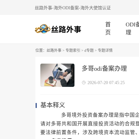
丝路外事-海外ODI备案-海外大使馆认证
首
OD
页
理
位置：
丝路外事
>
专题索引
>
d专题
> 专题详情
多哥odi备案办理
2026-07-20 07:45:25
基本释义
多哥境外投资备案办理是指中国企业
请对多哥共和国开展直接投资活动的合规
要法律前置条件，涉及跨境资本流动监管