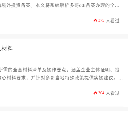
境外投资备案。本文将系统解析多哥odi备案办理的全流
及后续合规要点，为企业提供切实可行的操作指南，助力跨
375
人看过
么材料
案所需的全套材料清单及操作要点，涵盖企业主体证明、投
核心材料要求，并针对多哥当地特殊政策提供实操建议。全
高效完成多哥odi备案办理，规避跨境投资合规风险。
304
人看过