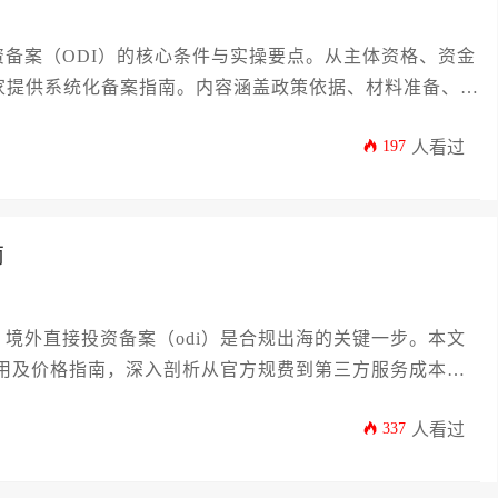
备案（ODI）的核心条件与实操要点。从主体资格、资金
家提供系统化备案指南。内容涵盖政策依据、材料准备、办
odi备案办理，实现合规出海。
197
人看过
南
境外直接投资备案（odi）是合规出海的关键一步。本文
费用及价格指南，深入剖析从官方规费到第三方服务成本等
境，为企业主提供实用的预算规划与成本控制策略，帮助您
337
人看过