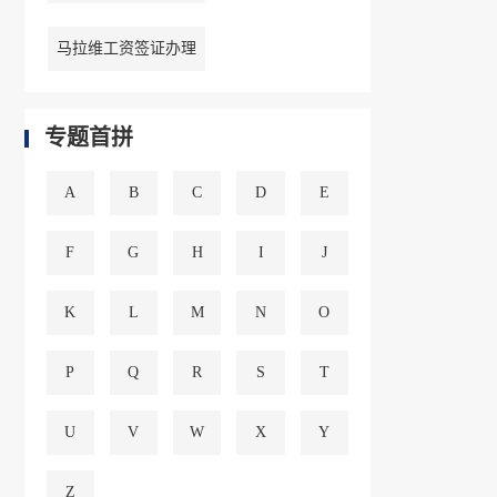
马拉维工资签证办理
专题首拼
A
B
C
D
E
F
G
H
I
J
K
L
M
N
O
P
Q
R
S
T
U
V
W
X
Y
Z