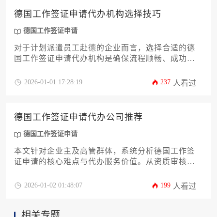
一套系统、实用的评估框架。通过深入分析，旨在
德国工作签证申请代办机构选择技巧
帮助企业规避常见陷阱，提升签证申请成功率，确
保海外人才引进计划高效推进。
德国工作签证申请
对于计划派遣员工赴德的企业而言，选择合适的德
国工作签证申请代办机构是确保流程顺畅、成功获
批的关键环节。本文将深入剖析十二个核心技巧，
从机构资质、团队专业性到服务细节与风险规避，
2026-01-01 17:28:19
237
人看过
为企业决策者提供一套系统、实用且具备战略高度
的评估框架，助力企业高效完成海外人才布局，规
避潜在申请风险。
德国工作签证申请代办公司推荐
德国工作签证申请
本文针对企业主及高管群体，系统分析德国工作签
证申请的核心难点与代办服务价值。从资质审核、
法律合规到案例对比，提供12项关键评估维度，帮
助企业精准选择专业代理机构，规避拒签风险并提
2026-01-02 01:48:07
199
人看过
升人才引进效率。
相关专题