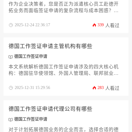
作为企业决策者，您是否正为派遣核心员工赴德开
拓业务而面临签证申请的复杂流程与成本困惑？本
文将为您提供一份详尽的德国工作签证申请流程及
费用指南，涵盖从职位预审批、材料准备、使馆递
2025-12-24 22:36:17
339
人看过
交到后续融合的全链条解析。文章深度剖析企业方
需承担的法定成本与潜在支出，并针对高管、技术
人员等不同岗位的申请策略给出专业建议，助您高
德国工作签证申请主管机构有哪些
效、合规地完成人才派遣任务，规避常见风险。
德国工作签证申请
本文系统解析德国工作签证申请涉及的四大核心机
构：德国驻华使领馆、外国人管理局、联邦就业局
和工商会。针对企业主及高管群体，详细阐述各机
构的职能分工、审批流程及协同机制，并提供实操
2025-12-31 15:29:56
283
人看过
建议，帮助企业高效完成员工赴德工作签证的申请
流程。
德国工作签证申请代理公司有哪些
德国工作签证申请
对于计划拓展德国业务的企业而言，选择合适的德