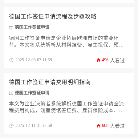
规办理攻略，助力企业高效、经济地完成德国工作
签证申请流程。
德国工作签证申请流程及步骤攻略
德国工作签证申请
德国工作签证申请是企业拓展欧洲市场的重要环
节。本文将系统解析从材料准备、雇主担保、预约
递签到审批取签的全流程，涵盖蓝卡、普通工签等
主要签证类型的选择策略，并提供避免常见拒签风
2025-12-03 03:11:59
496
人看过
险的实用建议，助力企业高效完成海外人才布局。
德国工作签证申请费用明细指南
德国工作签证申请
本文为企业决策者系统解析德国工作签证申请全流
程费用构成，涵盖使馆签证费、雇员保险成本、资
质认证支出及第三方服务费用等关键环节。通过详
尽的费用明细表和实操建议，帮助企业精准规划外
2025-12-11 01:12:58
608
人看过
派预算，规避潜在财务风险，提升跨国人才部署效
率。