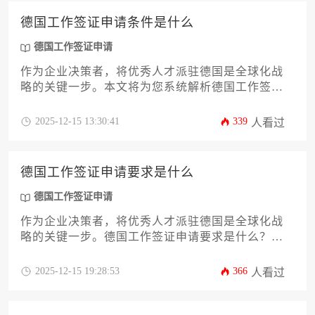
德国工作签证申请条件是什么
德国工作签证申请
作为企业决策者，将优秀人才派驻德国是全球化战
略的关键一步。本文将为您系统解析德国工作签证
申请的核心条件，从居留法理依据到具体薪资门
槛，从学历认证到雇主责任，提供一份详尽的企业
2025-12-15 13:30:41
339
人看过
端操作指南。理解这些规定不仅能确保申请流程顺
畅，更是企业合规经营与人才战略成功实施的基
石，帮助您高效完成德国工作签证申请。
德国工作签证申请要求是什么
德国工作签证申请
作为企业决策者，将优秀人才派驻德国是全球化战
略的关键一步。德国工作签证申请要求是什么？这
不仅是程序性问题，更关乎企业海外运营的合规性
与效率。本文将系统解析从岗位预审批、学历认证
2025-12-15 19:28:53
366
人看过
到居留许可的完整流程，深入探讨企业担保责任、
薪资门槛等核心要素，并提供规避常见拒签风险的
实用策略，助您高效搭建国际化人才梯队。