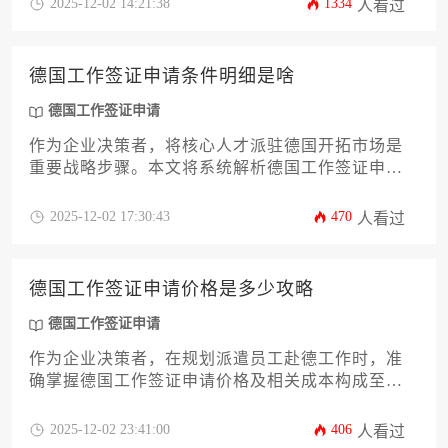
2025-12-02 14:21:38
1334
人看过
批、学历认证到薪资门槛等核心要素，并提供清晰
的申请路径与常见陷阱规避策略，助力您高效合规
地完成人才引进。
德国工作签证申请条件明细是啥
德国工作签证申请
作为企业决策者，将核心人才派驻德国开拓市场是
重要战略步骤。本文将系统解析德国工作签证申请
条件的完整框架，涵盖从岗位资质审核、学历认证
流程到薪资门槛标准等12个关键维度。文章特别针
2025-12-02 17:30:43
470
人看过
对企业派遣场景下的合规要点提供实操指引，帮助
企业高效完成人才全球化布局的第一环。
德国工作签证申请价格是多少攻略
德国工作签证申请
作为企业决策者，在规划派遣员工赴德工作时，准
确掌握德国工作签证申请价格及相关成本构成至关
重要。本文将从企业视角出发，深度解析官方签证
费、第三方服务费、潜在隐性成本及财税优化策略
2025-12-02 23:41:00
406
人看过
等十余个核心维度，提供一份详尽的成本控制与合