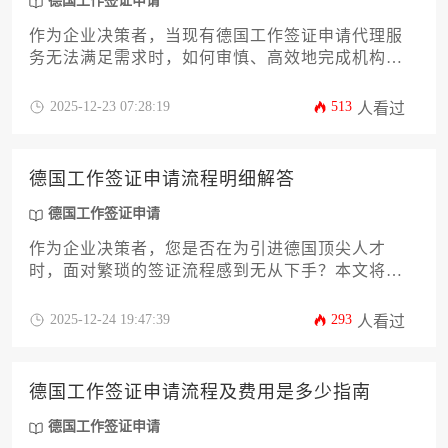
德国工作签证申请
作为企业决策者，当现有德国工作签证申请代理服
务无法满足需求时，如何审慎、高效地完成机构更
换，是一项关乎企业海外人才引进战略的关键任
务。本文将系统性地剖析从评估现状、筛选新伙伴
2025-12-23 07:28:19
513
人看过
到实现平稳过渡的全流程，为您提供一份极具操作
性的行动指南，旨在帮助企业主或高管在复杂的签
证代理服务市场中选择到真正专业、可靠的长期合
德国工作签证申请流程明细解答
作伙伴，确保企业德国工作签证申请工作的顺畅与
合规。
德国工作签证申请
作为企业决策者，您是否在为引进德国顶尖人才
时，面对繁琐的签证流程感到无从下手？本文将为
您提供一份详尽的德国工作签证申请流程明细解
答，从前期资质审核到后期入境登记，系统梳理关
2025-12-24 19:47:39
293
人看过
键节点与潜在风险。我们旨在帮助企业主精准把握
政策核心，高效完成人才引进的法定程序，规避常
见误区，确保您的外籍雇员顺利合规入职。
德国工作签证申请流程及费用是多少指南
德国工作签证申请