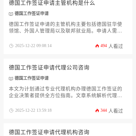
德国工作签证申请主管机构是什么
德国工作签证申请
德国工作签证申请的主管机构主要包括德国驻华使
领馆、外国人管理局以及联邦就业局。申请人需根
据签证类型和居留时长，向不同机构提交材料并完
成审批流程。理解各机构的职能分工和协作机制，
2025-12-22 09:08:14
494
人看过
对企业派遣员工赴德工作至关重要。
德国工作签证申请代理公司咨询
德国工作签证申请
本文为计划通过专业代理机构办理德国工作签证的
企业决策者提供全方位指南。文章系统解析代理服
务的核心价值、合规审查要点、合同风险防范等12
个关键维度，涵盖从机构筛选到后续管理的全流程
2025-12-22 13:59:18
344
人看过
实操策略，助力企业高效完成德国工作签证申请并
规避法律风险。
德国工作签证申请代理机构咨询