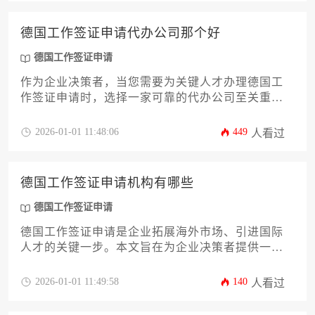
且深度的评估框架，帮助您在纷繁的市场中做出明
智选择，高效完成德国工作签证申请流程，规避潜
德国工作签证申请代办公司那个好
在风险，保障人才引进计划的成功实施。
德国工作签证申请
作为企业决策者，当您需要为关键人才办理德国工
作签证申请时，选择一家可靠的代办公司至关重
要。本文将深入剖析评估服务商的专业资质、服务
流程、行业口碑等核心维度，并提供一套系统化的
2026-01-01 11:48:06
449
人看过
筛选方法论，帮助您规避潜在风险，高效完成签证
办理，确保优秀人才顺利赴德，支持企业的国际化
业务拓展。
德国工作签证申请机构有哪些
德国工作签证申请
德国工作签证申请是企业拓展海外市场、引进国际
人才的关键一步。本文旨在为企业决策者提供一份
详尽的机构选择攻略，系统梳理从德国驻华使领
馆、各类型专业服务机构到企业内部协调部门在内
2026-01-01 11:49:58
140
人看过
的完整生态。文章将深入分析各类机构的职责、优
势与协作流程，帮助企业根据自身规模、岗位需求