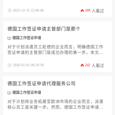
案例与合规风险进行全面分析，为企业主和高管提
供机构选择的核心评估维度与实操建议，助力企业
2025-12-31 22:06:49
189
人看过
高效完成海外人才引进的签证办理流程。
德国工作签证申请主管部门是那个
德国工作签证申请
对于计划派遣员工赴德的企业而言，明确德国工作
签证申请的主管部门是成功办理的第一步。本文将
系统性地解析负责审核与签发签证的核心机构——
德国驻外使领馆以及境内关键的外国人管理局，并
2026-01-01 00:20:18
242
人看过
深入阐述两者在申请流程中的协同分工。文章还将
为企业主提供与这些部门高效沟通的策略，旨在帮
助企业规避常见误区，提升签证获批效率，确保外
德国工作签证申请代理服务公司
派工作顺利推进。
德国工作签证申请
对于计划将业务拓展至欧洲市场的企业而言，派遣
核心员工是关键一步。然而，德国工作签证申请流
程严谨且复杂，涉及诸多法律细节与行政程序。选