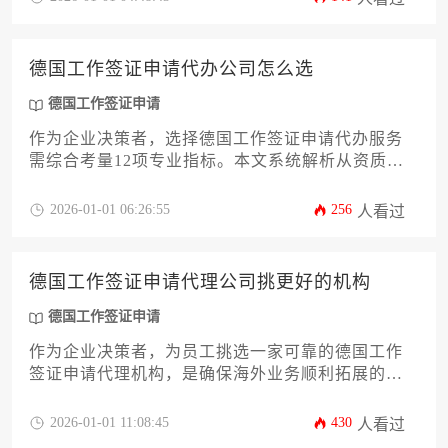
力企业高效完成代理服务优化，确保签证申请流程
的稳定性和成功率。
德国工作签证申请代办公司怎么选
德国工作签证申请
作为企业决策者，选择德国工作签证申请代办服务
需综合考量12项专业指标。本文系统解析从资质核
验、成功案例到风险管控的全流程选择策略，帮助
企业高效匹配合规代理机构，规避申请风险，确保
2026-01-01 06:26:55
256
人看过
人才引进计划顺利实施。
德国工作签证申请代理公司挑更好的机构
德国工作签证申请
作为企业决策者，为员工挑选一家可靠的德国工作
签证申请代理机构，是确保海外业务顺利拓展的关
键一步。本文将系统性地剖析如何从专业资质、服
务流程、行业口碑等十二个核心维度，筛选出真正
2026-01-01 11:08:45
430
人看过
优质的合作伙伴。文章旨在为企业主提供一套实用