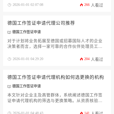
择一家专业的德国工作签证申请代理服务公司，能
2026-01-01 02:07:08
266
人看过
够显著提升审批效率与成功率，有效规避潜在风
险。本文将深入剖析如何甄选优质代理机构，并系
统阐述其为企业带来的核心价值，助力企业高管做
德国工作签证申请代理公司推荐
出明智决策。
德国工作签证申请
对于计划将业务拓展至德国或招募国际人才的企业
决策者而言，选择一家可靠的合作伙伴处理员工的
工作签证事宜至关重要。本文将深入剖析德国工作
签证申请代理公司的筛选标准，从公司资质、服务
2026-01-01 04:29:20
204
人看过
专业性到行业经验等多个维度，为企业主提供一份
详尽的决策参考指南。专业的代理服务能有效规避
潜在风险，显著提升签证获批效率，助力企业全球
德国工作签证申请代理机构如何选更换的机构
化战略的顺利实施。
德国工作签证申请
本文针对企业主及高管群体，系统阐述德国工作签
证申请代理机构的筛选与更换策略。从资质核验、
服务匹配到风险规避，提供12项核心决策依据，并
结合实际案例解析过渡期管理与合规衔接要点，助
2026-01-01 04:48:43
141
人看过