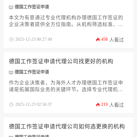
德国工作签证申请
本文为有意通过专业代理机构办理德国工作签证的
企业决策者提供全方位指南。从机构筛选标准、服
务内容解析到风险规避策略，系统阐述如何通过专
业服务提升签证获批效率。文章涵盖合同审核要
2025-12-23 00:27:49
458
人看过
点、费用构成分析及后续衔接服务等关键环节，助
力企业高效完成人才引进的德国工作签证申请流
程。
德国工作签证申请代理公司找更好的机构
德国工作签证申请
作为企业决策者，为海外人才办理德国工作签证申
请是拓展国际业务的关键环节。选择专业代理机构
不仅能规避法律风险，更能显著提升获批效率。本
文将系统解析优质服务商的核心评估维度，涵盖资
2025-12-23 02:56:37
219
人看过
质核查、案例剖析、服务流程透明度等十二个关键
层面，助您精准筛选匹配企业需求的战略合作伙
伴，确保人才引进流程高效合规。
德国工作签证申请代理公司如何选更换的机构