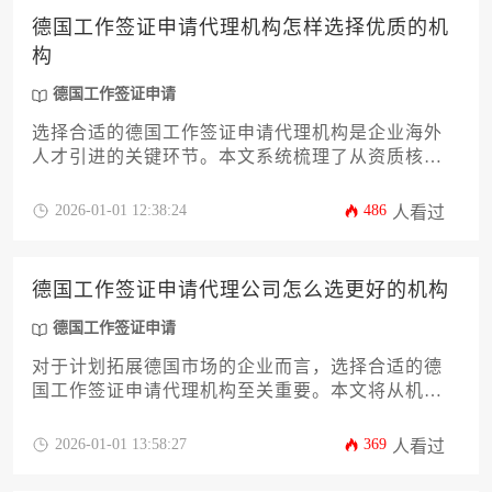
和时效要求，制定最高效的签证申请策略，确保核
德国工作签证申请代理机构怎样选择优质的机
心人才顺利到位。
构
德国工作签证申请
选择合适的德国工作签证申请代理机构是企业海外
人才引进的关键环节。本文系统梳理了从资质核
查、案例验收到服务透明度等12个核心评估维度，
帮助企业主精准识别高价值代理服务，规避申请风
2026-01-01 12:38:24
486
人看过
险，提升跨国人才部署效率。
德国工作签证申请代理公司怎么选更好的机构
德国工作签证申请
对于计划拓展德国市场的企业而言，选择合适的德
国工作签证申请代理机构至关重要。本文将从机构
资质、团队专业性、服务流程透明度、过往案例、
费用结构、沟通效率、后续支持、风险应对、行业
2026-01-01 13:58:27
369
人看过
口碑、定制化方案、合同细节以及与企业自身需求
的匹配度等十二个核心维度，为企业主和高管提供