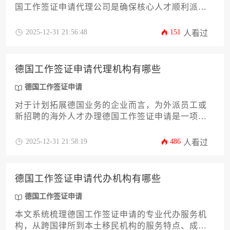
国工作签证申请代理公司是确保核心人才顺利派驻
的关键一步。本文旨在为企业决策者提供一份详尽
的筛选指南，深度剖析市场上主流代理服务商的类
2025-12-31 21:56:48
151
人看过
型、服务特色与专业侧重。内容将涵盖从初步评估
企业自身需求，到考察代理机构资质、成功案例、
收费模式等核心维度，帮助企业高效锁定最契合的
德国工作签证申请代理机构有哪些
合作伙伴，从而优化整个德国工作签证申请流程，
规避潜在风险。
德国工作签证申请
对于计划拓展德国业务的企业而言，为外派员工或
新招聘的海外人才办理德国工作签证申请是一项关
键且复杂的任务。选择合适的专业代理机构，能有
效规避政策风险、提升获批效率。本文将系统梳理
2025-12-31 21:58:19
486
人看过
市场上主流的服务提供商类型，深度剖析其服务模
式、收费体系与核心优势，并为企业决策者提供一
套科学、务实的评估框架，助力企业高效完成人才
德国工作签证申请代办机构有哪些
全球化布局的关键一步。
德国工作签证申请
本文系统梳理德国工作签证申请的专业代办服务机
构，从跨国律所到本土移民机构的服务特点、成功