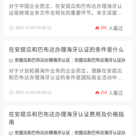
理
对于中国企业而言，在安提瓜和巴布达办理海牙认
证是跨境业务文件合规化的重要环节。本文深度解
析认证全流程耗时影响因素，涵盖材料准备、公证
翻译、外交部审核及海牙认证等核心阶段，并提供
2025-12-03 03:45:22
291
人看过
加急办理方案与风险规避策略，帮助企业高效完成
国际文件合规流程。
在安提瓜和巴布达办理海牙认证的条件是什么
安提瓜和巴布达办理海牙认证
安提瓜和巴布达海牙认证办
理
对于计划拓展海外业务的企业而言，理解在安提瓜
和巴布达办理海牙认证的条件是国际商业活动中的
关键一步。本文将系统性地阐述办理该认证所需满
足的各项核心条件，涵盖文件类型、申请主体资
2025-12-03 04:04:52
254
人看过
格、公证流程、政府机构审批以及时间成本等关键
要素。文章旨在为企业决策者提供一份清晰、实用
且具备操作性的指南，助力其商业文件在国际范围
在安提瓜和巴布达办理海牙认证费用及价格指
内顺畅流通。
南
安提瓜和巴布达办理海牙认证
安提瓜和巴布达海牙认证办