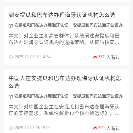
环节。通过详尽的步骤拆解和实务要点提示，助力
企业高效完成跨国文件合规化操作，为商业活动提
到安提瓜和巴布达办理海牙认证机构怎么选
供法律保障。掌握规范的安提瓜和巴布达办理海牙
认证流程，将成为企业拓展海外市场的重要支撑。
安提瓜和巴布达办理海牙认证
安提瓜和巴布达海牙认证办
理
本文针对企业主和高管群体，系统阐述安提瓜和巴
布达办理海牙认证机构的选择策略。从资质核查、
服务范围到时效把控等12个关键维度展开分析，帮
助企业规避跨境文书认证风险，提升国际业务合规
2025-12-05 01:14:54
337
人看过
效率。内容涵盖法律衔接、费用构成、应急处理等
实操要点，为跨国商业活动提供权威指导。
中国人在安提瓜和巴布达办理海牙认证机构怎
么选
安提瓜和巴布达办理海牙认证
安提瓜和巴布达海牙认证办
理
本文针对中国企业主在安提瓜和巴布达办理海牙认
证的实际需求，系统性解析12个核心遴选标准。从
机构合法性验证、办理时效把控到费用构成分析，
深度探讨如何规避跨国认证风险，并提供实操性极
2025-12-05 08:15:00
299
人看过
强的机构评估框架，助力企业高效完成跨境文书认