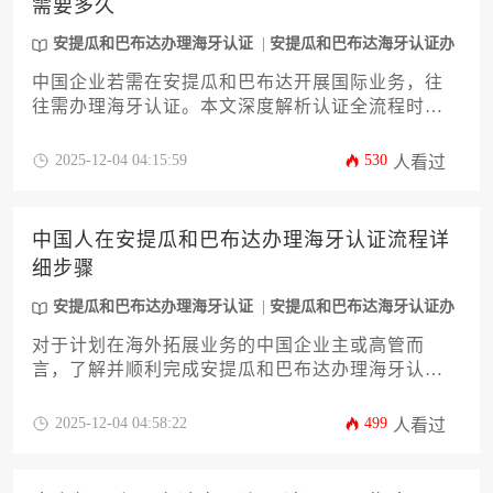
需要多久
安提瓜和巴布达办理海牙认证
安提瓜和巴布达海牙认证办
理
中国企业若需在安提瓜和巴布达开展国际业务，往
往需办理海牙认证。本文深度解析认证全流程时间
周期，涵盖材料准备、政府审核、使馆认证及加急
通道等关键环节，助企业精准规划跨国文件合规化
2025-12-04 04:15:59
530
人看过
进程，规避延误风险。
中国人在安提瓜和巴布达办理海牙认证流程详
细步骤
安提瓜和巴布达办理海牙认证
安提瓜和巴布达海牙认证办
理
对于计划在海外拓展业务的中国企业主或高管而
言，了解并顺利完成安提瓜和巴布达办理海牙认证
是至关重要的一步。这份认证是文件在国际间，特
别是海牙公约成员国之间流通的“通行证”。本文将为
2025-12-04 04:58:22
499
人看过
您提供一份详尽的攻略，从核心概念解读、适用文
件类型，到在安提瓜和巴布达境内的具体办理步
骤、所需材料、时间成本及常见问题解答，手把手