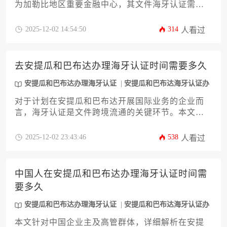
为加勒比地区重要金融中心，其文件海牙认证需求
日益增长。本指南针对2025年最新政策，系统解析
中国公民及企业办理安提瓜和巴布达海牙认证的全
2025-12-02 14:54:50
314
人看过
流程。内容涵盖认证适用场景、材料准备、公证流
程、认证机构选择及常见问题应对策略，帮助企业
主高效完成跨境法律文件合规化。通过详尽的步骤
去安提瓜和巴布达办理海牙认证时间需要多久
拆解和实操建议，为海外投资、国际贸易等业务提
供权威认证支持。
安提瓜和巴布达办理海牙认证
安提瓜和巴布达海牙认证办
理
对于计划在安提瓜和巴布达开展国际业务的企业而
言，海牙认证是文件跨境流通的关键环节。本文将
深入解析安提瓜和巴布达办理海牙认证所需的具体
时间周期，系统梳理从文件准备、公证、政府审核
2025-12-02 23:43:46
538
人看过
到最终认证完成的完整流程。文章还将探讨影响办
理时效的核心变量，并提供一套可操作的效率优化
策略，旨在帮助企业主和高管精准规划时间，确保
中国人在安提瓜和巴布达办理海牙认证时间需
商业文件在国际场合中顺畅使用。
要多久
安提瓜和巴布达办理海牙认证
安提瓜和巴布达海牙认证办
理
本文针对中国企业主及高管群体，详细解析在安提