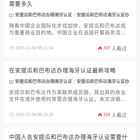
需要多久
安提瓜和巴布达办理海牙认证
安提瓜和巴布达海牙认证办
理
随着中国企业国际化步伐加快，安提瓜和巴布达成
为重要商业目的地。中国企业在该国开展商务活动
时，经常需要办理海牙认证以确保证书的法律效
力。本文针对企业主和高管关心的认证时间问题，
2025-12-04 08:15:54
333
人看过
系统分析从材料准备到最终获取认证的全流程周
期。文章将详细解析影响办理周期的关键环节，并
提供实用建议帮助企业高效完成安提瓜和巴布达办
在安提瓜和巴布达办理海牙认证最新攻略
理海牙认证，节省宝贵时间。
安提瓜和巴布达办理海牙认证
安提瓜和巴布达海牙认证办
理
安提瓜和巴布达作为英联邦成员国，其出具的商业
文件在境外使用时常需办理海牙认证。本文详细解
析认证流程的最新政策变化、所需材料清单、办理
时限及常见问题解决方案，为企业跨境业务提供权
2025-12-04 08:24:29
210
人看过
威指导。
中国人去安提瓜和巴布达办理海牙认证需要什