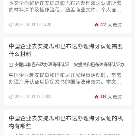
本文全面解析在安提瓜和巴布达办理海牙认证所需
的材料清单及操作流程，涵盖商业文件、个人证件
及特殊情况处理方案。内容涵盖法律依据、材料分
类、公证翻译、提交步骤、常见问题及时效成本等
2025-12-03 15:26:28
272
人看过
核心环节，为企业主和高管提供一站式指导，助力
高效完成跨境文件合规化流程。
中国企业去安提瓜和巴布达办理海牙认证需要
什么材料
安提瓜和巴布达办理海牙认证
安提瓜和巴布达海牙认证办
理
中国企业赴安提瓜和巴布达开展经贸活动时，常需
办理海牙认证以确保文书的国际法律效力。本文系
统梳理了企业办理安提瓜和巴布达海牙认证所需的
12类核心材料清单，涵盖商业登记文件、董事会决
2025-12-03 19:24:03
334
人看过
议、授权委托书等关键文档，并详细解析了公证、
外交部认证及使领馆确认的三级流程，为企业提供
标准化操作指南。
中国企业去安提瓜和巴布达办理海牙认证的机
构有哪些