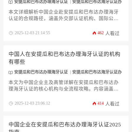
安提瓜和巴布达办理海牙认证
安提瓜和巴布达海牙认证办
理
本文详细解析中国企业赴安提瓜和巴布达办理海牙
认证的合规路径，涵盖外交部认证机构、国际公证
服务机构及跨境法律支持平台的选择标准。文章系
统介绍认证流程的十二个关键环节，包括材料准
2025-12-03 21:14:55
462
人看过
备、认证类型区分、时效管控及常见风险规避策
略，为企业提供一站式认证解决方案
中国人在安提瓜和巴布达办理海牙认证的机构
有哪些
安提瓜和巴布达办理海牙认证
安提瓜和巴布达海牙认证办
理
本文为中国企业主及高管详解在安提瓜和巴布达办
理海牙认证的核心机构与全流程攻略。内容涵盖司
法部、外交部等官方认证点资质分析，公证机构选
择标准，以及企业文件认证的特殊注意事项。文章
2025-12-03 23:06:12
414
人看过
特别针对商业文书认证需求，提供实用办理策略与
风险规避方案，助力企业高效完成跨境法律文件合
规化流程。
中国企业在安提瓜和巴布达办理海牙认证2025