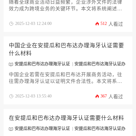
随着全球商业活动日益频繁，企业涉外文件的法律
效力成为跨境业务的关键环节。本文将系统阐述
2025年前往安提瓜和巴布达办理海牙认证的完整流
程，涵盖法律依据、材料准备、认证机构选择及常
2025-12-03 12:24:00
512
人看过
见风险规避等核心环节。通过详实的步骤解析和实
务建议，助力企业高效完成文书合规化操作，为拓
展加勒比海地区及海牙公约成员国市场奠定法律基
中国企业在安提瓜和巴布达办理海牙认证需要
础。
什么材料
安提瓜和巴布达办理海牙认证
安提瓜和巴布达海牙认证办
理
中国企业若需在安提瓜和巴布达开展商务活动，往
往需办理海牙认证以证明文件合法性。本文将系统
解析办理所需的全套材料清单、公证流程、外交部
认证及注意事项，帮助企业高效完成跨境文件合规
2025-12-03 13:55:40
367
人看过
流程，规避常见风险。
在安提瓜和巴布达办理海牙认证需要什么材料
安提瓜和巴布达办理海牙认证
安提瓜和巴布达海牙认证办
理