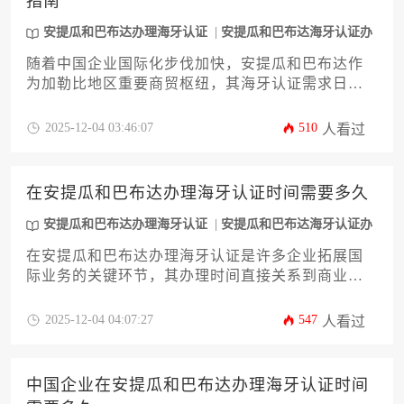
指南
安提瓜和巴布达办理海牙认证
安提瓜和巴布达海牙认证办
理
随着中国企业国际化步伐加快，安提瓜和巴布达作
为加勒比地区重要商贸枢纽，其海牙认证需求日益
凸显。本指南针对2025年最新政策，系统梳理了中
国企业在安提瓜和巴布达办理海牙认证的全流程，
2025-12-04 03:46:07
510
人看过
涵盖认证范围、材料准备、办理步骤、常见问题及
风险防范等关键环节。文章旨在为企业主和高管提
供一站式解决方案，帮助高效完成文书合规化，规
在安提瓜和巴布达办理海牙认证时间需要多久
避跨境法律风险，顺利拓展加勒比及海牙成员国市
场。
安提瓜和巴布达办理海牙认证
安提瓜和巴布达海牙认证办
理
在安提瓜和巴布达办理海牙认证是许多企业拓展国
际业务的关键环节，其办理时间直接关系到商业活
动的推进效率。通常情况下，完整的认证流程耗时
约4至8周，具体周期受文件类型、政府部门协作效
2025-12-04 04:07:27
547
人看过
率及认证机构工作量等多重因素影响。本文将深入
解析影响认证周期的核心要素，并提供一套优化办
理时效的实用策略，帮助企业主精准规划跨国文件
中国企业在安提瓜和巴布达办理海牙认证时间
合规事宜，有效规避潜在延误风险。