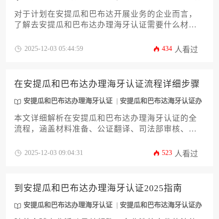
理
对于计划在安提瓜和巴布达开展业务的企业而言，
了解去安提瓜和巴布达办理海牙认证需要什么材料
是确保商业文件国际效力的关键一步。本文将系统
梳理从基础文件准备到最终认证完成的完整流程，
2025-12-03 05:44:59
434
人看过
涵盖商业登记证明、授权委托书等核心材料的规范
要求，并深入分析常见材料问题的应对策略与认证
时效的管理技巧，助力企业高效完成跨境法律合
在安提瓜和巴布达办理海牙认证流程详细步骤
规。
安提瓜和巴布达办理海牙认证
安提瓜和巴布达海牙认证办
理
本文详细解析在安提瓜和巴布达办理海牙认证的全
流程，涵盖材料准备、公证翻译、司法部审核、海
牙认证处办理及后续注意事项等关键环节，旨在帮
助企业高效完成跨境文书合规。通过系统阐述认证
2025-12-03 09:04:31
523
人看过
步骤与常见问题，为有意在安提瓜和巴布达办理海
牙认证的企业提供实用指南。
到安提瓜和巴布达办理海牙认证2025指南
安提瓜和巴布达办理海牙认证
安提瓜和巴布达海牙认证办
理