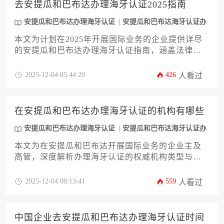
去安提瓜和巴布达办理海牙认证2025指南
指导您高效完成整个流程，规避潜在风险，确保您
的商业文件具备国际法律效力。
安提瓜和巴布达办理海牙认证
安提瓜和巴布达海牙认证办
理
本文为计划在2025年开展国际业务的企业提供详尽
的安提瓜和巴布达办理海牙认证指南，涵盖法律依
据、材料准备、认证流程、常见风险及应对策略等
关键环节，帮助企业高效完成跨境文件合规化操
2025-12-04 05:44:20
426
人看过
作，规避国际法律风险。
在安提瓜和巴布达办理海牙认证的机构有哪些
安提瓜和巴布达办理海牙认证
安提瓜和巴布达海牙认证办
理
本文为在安提瓜和巴布达开展国际业务的企业主及
高管，深度解析办理海牙认证的权威机构类型与选
择策略。内容涵盖政府机构、专业律师事务所及国
际认证服务商的对比分析，并提供认证流程、注意
2025-12-04 08:13:41
559
人看过
事项及常见问题解决方案，助您高效完成安提瓜和
巴布达办理海牙认证的全流程。
中国企业去安提瓜和巴布达办理海牙认证时间