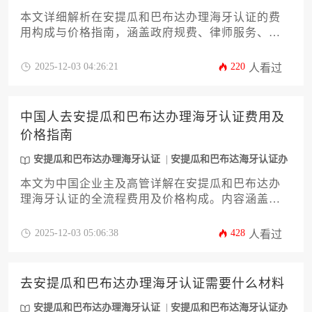
理
本文详细解析在安提瓜和巴布达办理海牙认证的费
用构成与价格指南，涵盖政府规费、律师服务、国
际邮寄等核心成本项，并提供实用节约策略。文章
针对企业文件认证需求，深入分析认证流程时效
2025-12-03 04:26:21
220
人看过
性、文件类型差异定价及常见风险规避方案，帮助
企业高效完成跨境法律文件合规化处理。
中国人去安提瓜和巴布达办理海牙认证费用及
价格指南
安提瓜和巴布达办理海牙认证
安提瓜和巴布达海牙认证办
理
本文为中国企业主及高管详解在安提瓜和巴布达办
理海牙认证的全流程费用及价格构成。内容涵盖认
证类型差异、政府规费、律师服务、国际快递等核
心成本项，并提供节省开支的实用策略与风险规避
2025-12-03 05:06:38
428
人看过
建议，助力企业高效完成跨境文书认证，提升国际
业务合规效率。
去安提瓜和巴布达办理海牙认证需要什么材料
安提瓜和巴布达办理海牙认证
安提瓜和巴布达海牙认证办