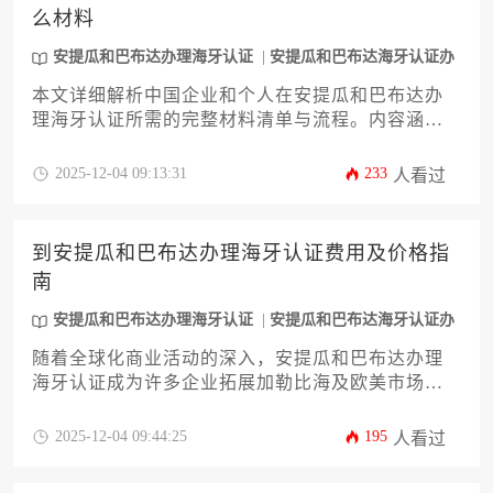
么材料
安提瓜和巴布达办理海牙认证
安提瓜和巴布达海牙认证办
理
本文详细解析中国企业和个人在安提瓜和巴布达办
理海牙认证所需的完整材料清单与流程。内容涵盖
商事文件、个人证件、公证翻译等12类核心材料要
求，并附赠加急办理技巧与常见避坑指南。无论您
2025-12-04 09:13:31
233
人看过
是投资置业还是商务合作，这份攻略都将助您高效
完成安提瓜和巴布达办理海牙认证全流程。
到安提瓜和巴布达办理海牙认证费用及价格指
南
安提瓜和巴布达办理海牙认证
安提瓜和巴布达海牙认证办
理
随着全球化商业活动的深入，安提瓜和巴布达办理
海牙认证成为许多企业拓展加勒比海及欧美市场的
关键一步。本文旨在为企业决策者提供一份详尽的
价格与操作指南，涵盖认证类型、费用构成、办理
2025-12-04 09:44:25
195
人看过
流程及风险控制等核心环节。通过解析政府规费、
第三方服务成本及时间因素，帮助企业精准预算，