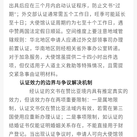
出具后应在三个月内启动认证程序，防止文书“过
期”；外交部认证通常需五个工作日，旺季可能延长
至十日；大使馆认证周期约为七至十个工作日，遇
中赞两国法定假日顺延。空间维度上要注意地域管
辖规则：华北地区申请人应通过外交部领事司办理
前置认证，华南地区则经相关省外事办公室转递。
对于加急服务，大使馆虽提供二十四小时出件选
项，但仅适用于人道主义救助等特殊情况，且需提
交紧急事由证明材料。
认证效力的边界与争议解决机制
经认证的文书在赞比亚境内具有推定真实的
效力，但该效力存在两项重要限制：一是属地限
制，认证文书仅在赞比亚法域内有效，若需在第三
国使用应重新办理认证；二是事项限制，如认证的
结婚证书仅能证明婚姻关系存在，不能直接用于财
产登记。当出现认证争议时，申请人可向大使馆领