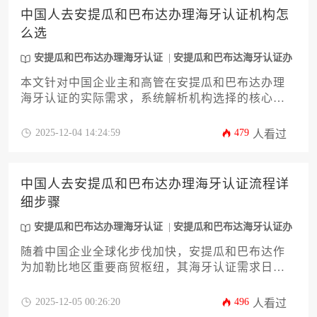
规避常见陷阱，确保商业文件在国际场景下的高效
中国人去安提瓜和巴布达办理海牙认证机构怎
流通。
么选
安提瓜和巴布达办理海牙认证
安提瓜和巴布达海牙认证办
理
本文针对中国企业主和高管在安提瓜和巴布达办理
海牙认证的实际需求，系统解析机构选择的核心要
素。从资质核查、办理时效到成本控制等12个关键
维度提供深度指导，帮助企业规避跨国认证风险，
2025-12-04 14:24:59
479
人看过
高效完成法律文件国际流通流程。
中国人去安提瓜和巴布达办理海牙认证流程详
细步骤
安提瓜和巴布达办理海牙认证
安提瓜和巴布达海牙认证办
理
随着中国企业全球化步伐加快，安提瓜和巴布达作
为加勒比地区重要商贸枢纽，其海牙认证需求日益
凸显。本文针对中国企业主及高管群体，系统解析
在安提瓜和巴布达办理海牙认证的全流程，涵盖文
2025-12-05 00:26:20
496
人看过
件类型甄别、公证机构选择、认证时效控制等关键