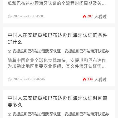
瓜和巴布达办理海牙认证的全流程时间周期及关键
影响因素。内容涵盖法律框架分析、材料准备策
略、加急通道选择以及常见延误案例，并提供具体
2025-12-03 00:45:01
287
人看过
时间节点预测与实操建议，助力企业高效完成跨境
文书合规化流程。
中国人在安提瓜和巴布达办理海牙认证的条件
是什么
安提瓜和巴布达办理海牙认证
安提瓜和巴布达海牙认证办
理
随着中国企业全球化步伐加快，安提瓜和巴布达作
为加勒比地区重要商业枢纽，其文件海牙认证需求
日益增长。本文系统梳理了中国公民及企业在该国
办理海牙认证的十二项核心条件，涵盖身份资格、
2025-12-03 02:46:46
334
人看过
文件类型、公证流程、政府审批等关键环节。针对
企业主关注的商业文件认证难点，特别详解了公司
章程、授权书等材料的合规要点，为跨境投资、国
中国人去安提瓜和巴布达办理海牙认证时间需
际贸易等场景提供实用指引。安提瓜和巴布达办理
要多久
海牙认证的标准化流程将助力企业高效完成国际业
务合规。
安提瓜和巴布达办理海牙认证
安提瓜和巴布达海牙认证办