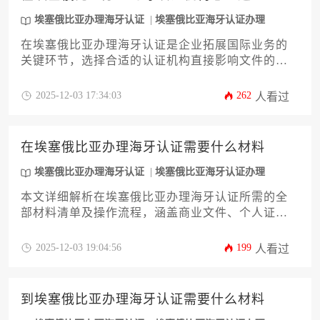
埃塞俄比亚办理海牙认证
埃塞俄比亚海牙认证办理
在埃塞俄比亚办理海牙认证是企业拓展国际业务的
关键环节，选择合适的认证机构直接影响文件的法
律效力和商业效率。本文将从机构资质、服务范
围、办理时效、费用透明度等12个核心维度，为企
2025-12-03 17:34:03
262
人看过
业决策者提供系统化的评估框架和实操建议，助力
企业高效完成跨境文件合规化流程。
在埃塞俄比亚办理海牙认证需要什么材料
埃塞俄比亚办理海牙认证
埃塞俄比亚海牙认证办理
本文详细解析在埃塞俄比亚办理海牙认证所需的全
部材料清单及操作流程，涵盖商业文件、个人证件
及特殊情况的处理要求。内容包含材料准备要点、
认证机构选择、常见问题解决方案以及时效成本分
2025-12-03 19:04:56
199
人看过
析，为企业提供一站式指导，帮助高效完成埃塞俄
比亚海牙认证办理，确保文件国际合规性。
到埃塞俄比亚办理海牙认证需要什么材料