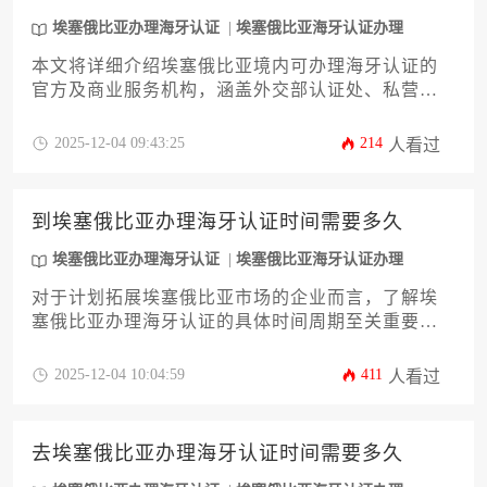
埃塞俄比亚办理海牙认证
埃塞俄比亚海牙认证办理
本文将详细介绍埃塞俄比亚境内可办理海牙认证的
官方及商业服务机构，涵盖外交部认证处、私营认
证代理等12类核心服务主体。内容包含机构选择标
准、办理流程优化策略、常见风险规避方案及后续
2025-12-04 09:43:25
214
人看过
文件应用场景，为企业主提供全面且实用的埃塞俄
比亚办理海牙认证操作指南。
到埃塞俄比亚办理海牙认证时间需要多久
埃塞俄比亚办理海牙认证
埃塞俄比亚海牙认证办理
对于计划拓展埃塞俄比亚市场的企业而言，了解埃
塞俄比亚办理海牙认证的具体时间周期至关重要。
本文旨在为企业主和高管提供一份详尽的攻略，深
入剖析影响认证时效的各个环节，包括文件类型、
2025-12-04 10:04:59
411
人看过
办理机构效率、季节因素等。文章将系统梳理从准
备到完成的完整流程，并提供实用的加速策略，帮
助您精准规划时间，规避潜在延误，确保商业活动
去埃塞俄比亚办理海牙认证时间需要多久
顺利推进。掌握埃塞俄比亚办理海牙认证的正确时