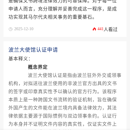
是确保文书跨境法律效力的可靠保障。对于每一位
申请人而言，充分理解并妥善完成这一程序，是成
功实现其马尔代夫相关事务的重要基石。
2025-12-10
441
人看过
波兰大使馆认证申请
基本释义：
概念界定
波兰大使馆认证是指由波兰驻外外交或领事
机构，对拟送往波兰使用的非波兰官方出具的文书
的签字或印章真实性予以确认的官方行为。该程序
本质上是一种跨国文书流转的验证机制，旨在确保
外国产生的文件能在波兰境内具备法律效力，其法
律依据主要源于国际惯例与双边领事条约。认证行
为本身并不证明文件内容的真实性，仅证实文件上