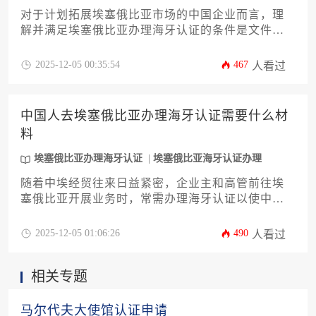
对于计划拓展埃塞俄比亚市场的中国企业而言，理
解并满足埃塞俄比亚办理海牙认证的条件是文件在
国际间顺畅流转的关键。本文旨在提供一份详尽攻
略，系统阐述企业需具备的主体资格、文件准备的
2025-12-05 00:35:54
467
人看过
具体要求、埃塞俄比亚当地的法律程序以及海牙认
证的完整流程。文章将深入分析办理过程中的潜在
挑战与应对策略，助力企业高效合规地完成认证，
中国人去埃塞俄比亚办理海牙认证需要什么材
为商业活动铺平道路。
料
埃塞俄比亚办理海牙认证
埃塞俄比亚海牙认证办理
随着中埃经贸往来日益紧密，企业主和高管前往埃
塞俄比亚开展业务时，常需办理海牙认证以使中国
出具的文件在当地具备法律效力。本文将系统解析
在埃塞俄比亚办理海牙认证的全流程，重点阐述所
2025-12-05 01:06:26
490
人看过
需材料清单、关键注意事项及常见问题对策，为企
业提供一站式解决方案，助力业务顺利推进。
相关专题
马尔代夫大使馆认证申请