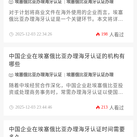
埃塞俄比亚办理海牙认证
埃塞俄比亚海牙认证办理
对于计划将商业文件在海外使用的企业而言，埃塞
俄比亚办理海牙认证是一个关键环节。本文将详细
解析办理所需的全部材料清单、各类文件的特殊要
求、办理流程、常见误区及高效完成认证的实用策
2025-12-03 22:34:26
198
人看过
略，旨在为企业主和高管提供一份清晰、专业的行
动指南，确保国际业务顺畅推进。
中国企业在埃塞俄比亚办理海牙认证的机构有
哪些
埃塞俄比亚办理海牙认证
埃塞俄比亚海牙认证办理
随着中埃经贸合作深化，中国企业赴埃塞俄比亚投
资或处理商务事务时，常需办理海牙认证以使国内
文件在当地具备法律效力。埃塞俄比亚办理海牙认
证的机构选择关乎效率与合规性，本文深度剖析在
2025-12-03 23:44:46
213
人看过
埃塞俄比亚可委托的认证服务机构类型，包括本地
公证处、法律事务所、国际认证服务商及使领馆渠
道，详解其运作流程、优势风险及选择标准，助企
中国企业在埃塞俄比亚办理海牙认证时间需要
业高效完成认证，规避跨境法律风险。