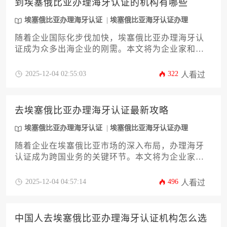
到埃塞俄比亚办理海牙认证的机构有哪些
议，确保您在办理埃塞俄比亚办理海牙认证过程中
高效省心。
埃塞俄比亚办理海牙认证
埃塞俄比亚海牙认证办理
随着企业国际化步伐加快，埃塞俄比亚办理海牙认
证成为众多出海企业的刚需。本文将为企业家和高
管们系统梳理埃塞俄比亚境内可提供海牙认证服务
的权威机构类型，涵盖政府指定部门、专业律师事
2025-12-04 02:55:03
322
人看过
务所及国际认证服务商。文章将深入分析各类机构
的服务特点、办理流程、收费标准及常见风险，旨
在为企业选择可靠服务伙伴提供详实决策依据，助
去埃塞俄比亚办理海牙认证最新攻略
力企业海外业务文件合规化进程高效推进。
埃塞俄比亚办理海牙认证
埃塞俄比亚海牙认证办理
随着企业在埃塞俄比亚市场的深入布局，办理海牙
认证成为跨国业务的关键环节。本文将为企业家和
高管提供一份详尽的埃塞俄比亚办理海牙认证最新
攻略，涵盖认证类型、材料准备、办理流程、常见
2025-12-04 04:57:14
496
人看过
问题及解决方案等核心要点。通过系统性指导，帮
助企业高效完成认证流程，降低跨国业务风险，确
保文书合规性。
中国人去埃塞俄比亚办理海牙认证机构怎么选