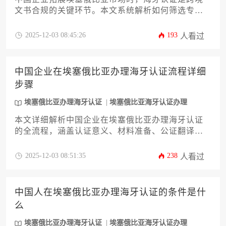
文书合规的关键环节。本文系统解析如何筛选专业
认证机构，涵盖资质核验、服务能力、案例参考等
12个核心维度，助力企业高效完成埃塞俄比亚办理
2025-12-03 08:45:26
193
人看过
海牙认证流程，规避跨境法律风险。
中国企业在埃塞俄比亚办理海牙认证流程详细
步骤
埃塞俄比亚办理海牙认证
埃塞俄比亚海牙认证办理
本文详细解析中国企业在埃塞俄比亚办理海牙认证
的全流程，涵盖认证意义、材料准备、公证翻译、
外交部提交、海牙认证机构处理、时间成本、加急
通道、常见拒因及后续应用等关键环节，为企业提
2025-12-03 08:51:35
238
人看过
供权威操作指南。通过系统化拆解埃塞俄比亚办理
海牙认证的实务难点，助力企业高效完成跨境文书
合规。
中国人在埃塞俄比亚办理海牙认证的条件是什
么
埃塞俄比亚办理海牙认证
埃塞俄比亚海牙认证办理