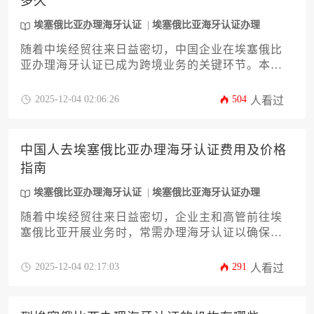
多久
埃塞俄比亚办理海牙认证
埃塞俄比亚海牙认证办理
随着中埃经贸往来日益密切，中国企业在埃塞俄比
亚办理海牙认证已成为跨境业务的关键环节。本文
系统分析认证全流程时效，涵盖材料准备、公证翻
译、外交部与法院双认证及意外情况应对策略，为
2025-12-04 02:06:26
504
人看过
企业提供权威的时间规划指南。掌握埃塞俄比亚办
理海牙认证的周期规律，可显著提升跨境文书合规
效率。
中国人去埃塞俄比亚办理海牙认证费用及价格
指南
埃塞俄比亚办理海牙认证
埃塞俄比亚海牙认证办理
随着中埃经贸往来日益密切，企业主和高管前往埃
塞俄比亚开展业务时，常需办理海牙认证以确保证
书、合同等文件的国际法律效力。本文旨在提供一
份关于埃塞俄比亚办理海牙认证费用及价格的详尽
2025-12-04 02:17:03
291
人看过
指南，帮助用户清晰了解认证流程、成本构成及优
化策略。文章将深入分析影响费用的关键因素，如
文件类型、加急服务等，并提供实用的节省成本建