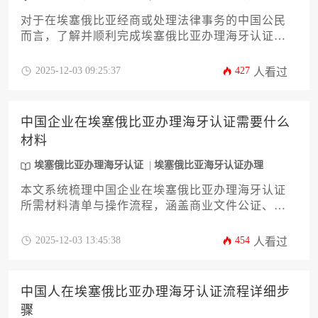
对于在埃塞俄比亚经商或处理法律事务的中国公民
而言，了解并顺利完成埃塞俄比亚办理海牙认证是
确保文件在国际间（特别是海牙公约成员国）合法
有效使用的关键一步。本文将系统性地阐述办理的
2025-12-03 09:25:37
427
人看过
核心条件、所需材料、具体流程及常见误区，旨在
为企业主和高管提供一份清晰实用的行动指南，帮
助大家高效完成此项重要法律程序。
中国企业在埃塞俄比亚办理海牙认证需要什么
材料
埃塞俄比亚办理海牙认证
埃塞俄比亚海牙认证办理
本文系统梳理中国企业在埃塞俄比亚办理海牙认证
所需材料清单与操作流程，涵盖商业文件公证、外
交部认证、使领馆备案等全环节要点，特别针对公
司章程、授权委托书、资质证明等核心文书的规范
2025-12-03 13:45:38
454
人看过
化要求提供详细解读，助力企业高效完成跨境法律
文件合规化操作。
中国人在埃塞俄比亚办理海牙认证流程详细步
骤