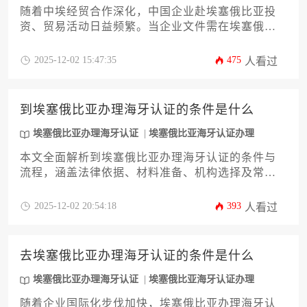
随着中埃经贸合作深化，中国企业赴埃塞俄比亚投
资、贸易活动日益频繁。当企业文件需在埃塞俄比
亚使用时，办理海牙认证成为关键环节。本文将提
供一份详尽的埃塞俄比亚办理海牙认证最新攻略，
2025-12-02 15:47:35
475
人看过
涵盖认证核心概念、办理流程、材料准备、常见陷
阱及实用技巧，旨在帮助企业主及高管高效、合规
地完成认证，保障文件法律效力，助力海外业务顺
到埃塞俄比亚办理海牙认证的条件是什么
利拓展。
埃塞俄比亚办理海牙认证
埃塞俄比亚海牙认证办理
本文全面解析到埃塞俄比亚办理海牙认证的条件与
流程，涵盖法律依据、材料准备、机构选择及常见
问题处理。内容针对企业海外业务需求，提供实用
指导与风险规避建议，助力企业高效完成涉外文件
2025-12-02 20:54:18
393
人看过
合规化操作。
去埃塞俄比亚办理海牙认证的条件是什么
埃塞俄比亚办理海牙认证
埃塞俄比亚海牙认证办理
随着企业国际化步伐加快，埃塞俄比亚办理海牙认