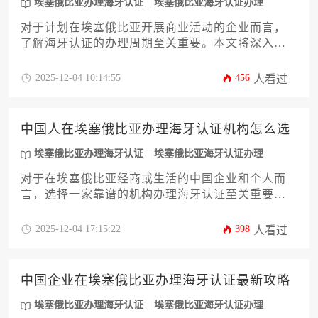
间预期，是项目成功的关键第一步。
埃塞俄比亚办理海牙认证
埃塞俄比亚海牙认证办理
对于计划在埃塞俄比亚开展商业活动的企业而言，
了解海牙认证的办理周期至关重要。本文将深入分
析埃塞俄比亚办理海牙认证所需的时间，并系统阐
述影响认证效率的关键因素、详细流程及实用加速
2025-12-04 10:14:55
456
人看过
策略，为企业提供一份全面且可操作的行动指南，
助力其国际业务顺利推进。
中国人在埃塞俄比亚办理海牙认证机构怎么选
埃塞俄比亚办理海牙认证
埃塞俄比亚海牙认证办理
对于在埃塞俄比亚经商或生活的中国企业和个人而
言，选择一家靠谱的机构办理海牙认证至关重要。
本文将从认证需求分析、机构资质辨别、服务流程
对比、风险规避等角度，系统阐述如何在埃塞俄比
2025-12-04 17:15:22
398
人看过
亚办理海牙认证时筛选优质服务机构，助力企业高
效合规完成跨国文件认证。
中国企业在埃塞俄比亚办理海牙认证最新攻略
埃塞俄比亚办理海牙认证
埃塞俄比亚海牙认证办理