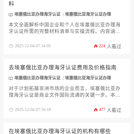
料
埃塞俄比亚办理海牙认证
埃塞俄比亚海牙认证办理
本文全面解析中国企业和个人在埃塞俄比亚办理海
牙认证所需的完整材料清单与实操流程。内容涵盖
商业文件、身份证明、委托书等核心材料的具体要
求，详解埃塞俄比亚外交部认证与海牙认证的双重
2025-12-04 07:34:05
224
人看过
步骤，并提供材料准备技巧、常见问题解决方案及
后续使用注意事项。旨在为跨境商务人士提供一站
式指导，助力高效完成埃塞俄比亚办理海牙认证流
去埃塞俄比亚办理海牙认证费用及价格指南
程。
埃塞俄比亚办理海牙认证
埃塞俄比亚海牙认证办理
对于计划拓展非洲市场的企业而言，埃塞俄比亚办
理海牙认证是商业文件国际流通的关键一步。本文
旨在提供一份详尽的费用与价格指南，帮助企业主
精准预估从文件类型、认证机构到加急服务等全流
2025-12-04 07:56:10
477
人看过
程开销，规避潜在财务风险，确保认证过程高效经
济，为商业决策提供坚实依据。
在埃塞俄比亚办理海牙认证的机构有哪些