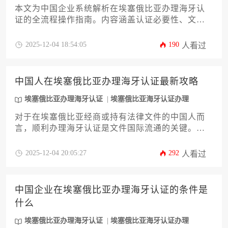
本文为中国企业系统解析在埃塞俄比亚办理海牙认
证的全流程操作指南。内容涵盖认证必要性、文件
类型划分、埃塞俄比亚海牙认证机构职能、材料准
备细则、公证与翻译规范、提交程序、办理周期、
2025-12-04 18:54:05
190
人看过
加急通道、费用构成、常见拒收原因及应对策略、
后续跨境使用要点等核心环节，并附赠2024年最新
政策变化提醒，助力企业高效完成跨境文书合规化
中国人在埃塞俄比亚办理海牙认证最新攻略
流程。
埃塞俄比亚办理海牙认证
埃塞俄比亚海牙认证办理
对于在埃塞俄比亚经商或持有法律文件的中国人而
言，顺利办理海牙认证是文件国际流通的关键。本
文提供一份详尽的《中国人在埃塞俄比亚办理海牙
认证最新攻略》，旨在帮助企业主和高管清晰理解
2025-12-04 20:05:27
292
人看过
认证流程、所需材料、办理机构及常见误区。文章
将深度解析从文件准备到最终获取认证的全步骤，
并提供实用技巧以规避风险、提升效率，确保您的
中国企业在埃塞俄比亚办理海牙认证的条件是
商业或法律文件在《海牙公约》成员国间畅通无
什么
阻。
埃塞俄比亚办理海牙认证
埃塞俄比亚海牙认证办理