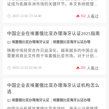
证成为拓展非洲市场的关键环节。本文系统梳理了
办理所需的12项核心条件，涵盖文件类型限制、申
请主体资格、认证机构权限等基础要求，并深入解
2025-12-02 23:54:40
312
人看过
析了埃塞俄比亚海牙认证办理的特殊流程与时效控
制要点。针对企业常见的认证失败案例，提供了规
避材料瑕疵与法律冲突的实用方案，助力企业高效
中国企业在埃塞俄比亚办理海牙认证2025指南
完成跨境文书合规化流程。
埃塞俄比亚办理海牙认证
埃塞俄比亚海牙认证办理
随着中埃经贸合作日益深化，越来越多的中国企业
需要将商业文件用于埃塞俄比亚市场。对于计划在
2025年拓展埃塞俄比亚业务的企业而言，了解并顺
利完成埃塞俄比亚办理海牙认证是关键一步。本指
2025-12-03 02:06:59
251
人看过
南将系统性地解析从文件准备、认证流程到后续注
意事项的全套方案，旨在帮助企业主和高管高效、
合规地完成这一重要法律程序，为业务开展扫清障
中国企业去埃塞俄比亚办理海牙认证机构怎么
碍。
选
埃塞俄比亚办理海牙认证
埃塞俄比亚海牙认证办理
中国企业拓展埃塞俄比亚市场时，海牙认证是跨境