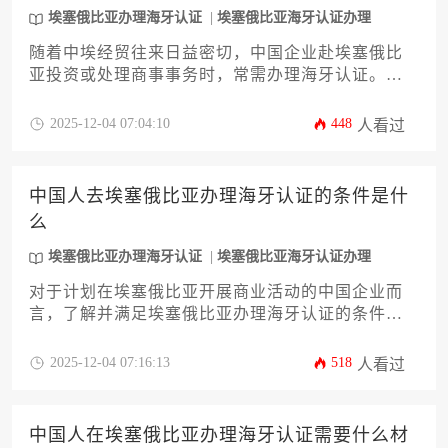
埃塞俄比亚办理海牙认证
埃塞俄比亚海牙认证办理
随着中埃经贸往来日益密切，中国企业赴埃塞俄比
亚投资或处理商事事务时，常需办理海牙认证。本
文针对企业决策者，系统分析埃塞俄比亚办理海牙
认证机构的筛选标准，涵盖法律合规性、服务专业
2025-12-04 07:04:10
448
人看过
性、时效控制及风险规避等12个关键维度，助力企
业高效完成认证流程，保障文书国际法律效力。
中国人去埃塞俄比亚办理海牙认证的条件是什
么
埃塞俄比亚办理海牙认证
埃塞俄比亚海牙认证办理
对于计划在埃塞俄比亚开展商业活动的中国企业而
言，了解并满足埃塞俄比亚办理海牙认证的条件至
关重要。本文将系统阐述办理所需的主体资格、文
件类型、认证流程及核心注意事项，旨在为企业主
2025-12-04 07:16:13
518
人看过
及高管提供一份详尽实用的操作指南，助力其国际
业务合规高效推进。
中国人在埃塞俄比亚办理海牙认证需要什么材