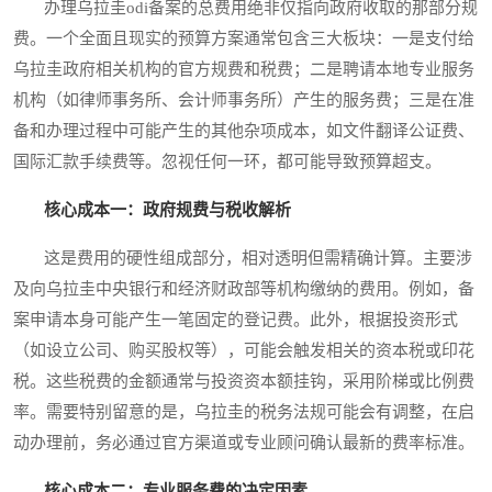
办理乌拉圭odi备案的总费用绝非仅指向政府收取的那部分规
费。一个全面且现实的预算方案通常包含三大板块：一是支付给
乌拉圭政府相关机构的官方规费和税费；二是聘请本地专业服务
机构（如律师事务所、会计师事务所）产生的服务费；三是在准
备和办理过程中可能产生的其他杂项成本，如文件翻译公证费、
国际汇款手续费等。忽视任何一环，都可能导致预算超支。
核心成本一：政府规费与税收解析
这是费用的硬性组成部分，相对透明但需精确计算。主要涉
及向乌拉圭中央银行和经济财政部等机构缴纳的费用。例如，备
案申请本身可能产生一笔固定的登记费。此外，根据投资形式
（如设立公司、购买股权等），可能会触发相关的资本税或印花
税。这些税费的金额通常与投资资本额挂钩，采用阶梯或比例费
率。需要特别留意的是，乌拉圭的税务法规可能会有调整，在启
动办理前，务必通过官方渠道或专业顾问确认最新的费率标准。
核心成本二：专业服务费的决定因素