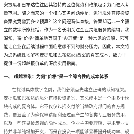
安提瓜和巴布达往往因其独特的区位优势和政策吸引力而进入考
量范围。随之而来的一个核心实务问题便是：进行境外直接投资
备案究竟需要多少预算？这个问题看似直接，答案却远非一个孤
立的数字所能概括。作为一名长期关注企业跨境服务的编辑，我
深知，将“价格”简单地等同于“办理费”是一种常见的误解，它可
能让企业在后续过程中面临意想不到的财务压力。因此，本文将
为您系统性地解构安提瓜和巴布达odi备案的真实成本，致力于
提供一份超越报价单的深度实用指南。
一、 超越表象：为何“价格”是一个综合性的成本体系
在探讨具体数字之前，我们必须首先建立正确的认知框架。
安提瓜和巴布达的境外直接投资备案，其总成本是一个由多个模
块构成的复合体。它不仅仅包括支付给当地政府部门的官方规
费，更涵盖了为确保申请顺利通过而产生的各类专业服务费用，
以及一些容易被忽视的隐性成本。企业主需要理解，寻求专业支
持并非单纯增加开支，而是在投资一项能够显著提升成功率、规