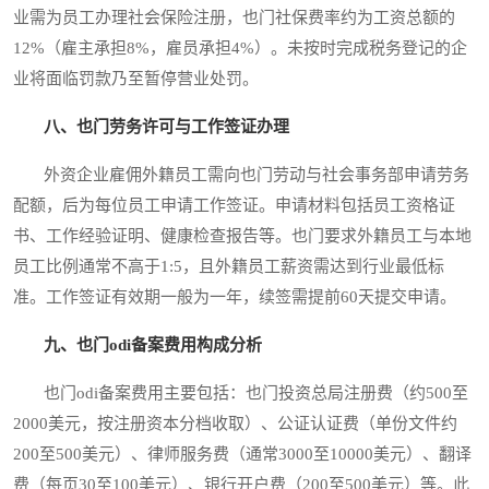
业需为员工办理社会保险注册，也门社保费率约为工资总额的
12%（雇主承担8%，雇员承担4%）。未按时完成税务登记的企
业将面临罚款乃至暂停营业处罚。
八、也门劳务许可与工作签证办理
外资企业雇佣外籍员工需向也门劳动与社会事务部申请劳务
配额，后为每位员工申请工作签证。申请材料包括员工资格证
书、工作经验证明、健康检查报告等。也门要求外籍员工与本地
员工比例通常不高于1:5，且外籍员工薪资需达到行业最低标
准。工作签证有效期一般为一年，续签需提前60天提交申请。
九、也门odi备案费用构成分析
也门odi备案费用主要包括：也门投资总局注册费（约500至
2000美元，按注册资本分档收取）、公证认证费（单份文件约
200至500美元）、律师服务费（通常3000至10000美元）、翻译
费（每页30至100美元）、银行开户费（200至500美元）等。此