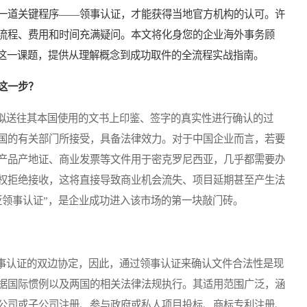
一道关键程序——领事认证，才能获得当地官方机构的认可。许
流程、费用和时间充满疑问。本文将化身您的企业海外事务顾
”这一课题，提供从理解概念到成功取件的全流程实战指南。
这一步？
送往其本国使用的文书上印鉴、签字的真实性进行确认的过
国的有关部门所接受，具备法律效力。对于中国企业而言，若要
产品产地证、商业发票等文件用于密克罗尼西亚，几乎都需要办
权拒绝接收，这将直接导致商业机会流失、项目延期甚至产生法
亚领事认证”，是企业成功进入该市场的第一块敲门砖。
认证的双边协定，因此，通过领事认证来确认文件合法性是现
据国际惯例以及两国的相关法律法规执行。其适用范围广泛，涵
公司或子公司注册、参与政府或私人项目投标、商标专利注册、