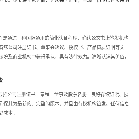
环节。本文将化繁为简，为您抽丝剥茧，呈现一份深度且实用的
是通过一种国际通用的简化认证程序，确认公文书上签发机构
着您公司注册证书、董事会决议、授权书、产品资质证明等文
法院及商业机构中获得承认，具有法律效力。清晰认识其价值，
查
括公司注册证书、章程、董事及股东名册、良好存续证明、授
确保其为最新的、完整的版本，并且由有权机构签发。任何信息
钱成本。