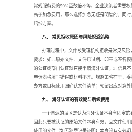
常规服务费的50%至数倍不等。企业决策者需要
高于加急费用，那么选择加急无疑是明智的。同时
赔偿方案。
八、 常见拒收原因与风险规避策略
办理过程中，文件被受理机构拒收是常见风险，会
要求：如非原始文件、文件已过期、印章或签名模糊
的公证或部门认证就直接申请海牙认证。3. 信息
申请表格填写错误或材料不齐。规避策略在于：委
办方或目标使用国确认文件清单；预留出应对意外
九、 海牙认证的有效期与后续使用
一个普遍的误区是认为海牙认证本身有固定的有
因此只要被认证的原始文件本身有效，且文件使用
使用的文件（如无犯罪记录证明）本身设有有效期，