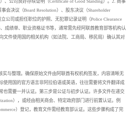
on）、公司良好存续证明（Certificate of Good Standing）。2. 商事
会决议（Board Resolution）、股东决议（Shareholder
设立公司或担任职位的护照、无犯罪记录证明（Police Clearance
：学位证书、成绩单、职业资格证书等，通常需先经阿联酋教育部等机构认
必向文件使用国的相关机构（如法院、工商局、移民局）确认其对
实与整理。确保原始文件由阿联酋有权机构签发，内容清晰无
标使用国的官方语言非阿拉伯语或英语，往往需要将文件翻译成
常也需要一并认证。第三步是公证与初步认证。许多文件在递交
ization），或经由相关商会、特定政府部门进行前置认证。例
 Commerce）登记，教育文件需经教育部认证。这些步骤构成了完