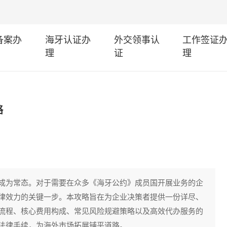
I备案办
海牙认证办
外交领事认
工作签证
理
证
理
略
成为常态。对于需要在众多《海牙公约》成员国开展业务的企
律效力的关键一步。本攻略旨在为企业决策者提供一份详尽、
流程、核心费用构成、常见风险规避策略以及高效代办服务的
法律手续，为海外市场拓展铺平道路。