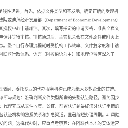
线性递进。首先，依据文件类型和签发地，确定正确的受理机
展部（Department of Economic Development）
其授权中心申请加注。其次，填写指定的申请表格，准备全套文
申请并等待审核。审核通过后，主管机关会在文件原件或附页上
息。整个自行办理流程耗时受机构工作效率、文件复杂度和申请
阿联酋行政体系、语言（阿拉伯语为主）和地理位置有深入了
隔阂，委托专业的代办服务机构已成为绝大多数企业的首选。
业诊断与规划：准确判断文件类型所需的完整认证路径，避免因步
务：代理完成从文件收集、公证、前置认证到最终海牙认证申请的
与各认证机构的熟悉关系和加急渠道，显著缩短办理周期。4. 风险
发问题。选择代办时，应重点考察其：在阿联酋本地的实体运营