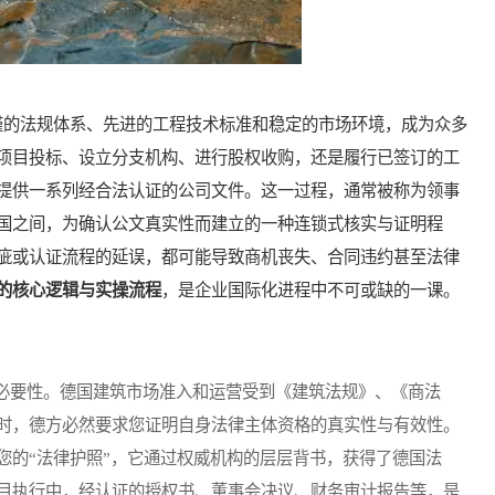
的法规体系、先进的工程技术标准和稳定的市场环境，成为众多
项目投标、设立分支机构、进行股权收购，还是履行已签订的工
提供一系列经合法认证的公司文件。这一过程，通常被称为领事
国之间，为确认公文真实性而建立的一种连锁式核实与证明程
疵或认证流程的延误，都可能导致商机丧失、合同违约甚至法律
的核心逻辑与实操流程
，是企业国际化进程中不可或缺的一课。
要性。德国建筑市场准入和运营受到《建筑法规》、《商法
时，德方必然要求您证明自身法律主体资格的真实性与有效性。
您的“法律护照”，它通过权威机构的层层背书，获得了德国法
目执行中，经认证的授权书、董事会决议、财务审计报告等，是