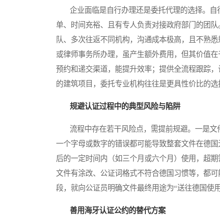
企业面临是自行办理还是委托代理的选择。自行
单、时间充裕、且有专人负责对接政府部门的团队
队、多次往返不同机构，沟通成本极高，且不熟悉
或律师事务所办理，虽产生额外费用，但其价值在
预约和递交渠道，能提升效率；提供全流程跟踪，
的建筑项目，委托专业机构往往是更具性价比的选
规避认证过程中的典型风险与陷阱
流程中存在若干风险点，需提前规避。一是文件
一个字母或数字的错误都可能导致整套文件在德国
后的一定时间内（如三个月或六个月）使用，超期
文件有涂改、公证词格式不符合德国习惯等，都可
段，就向公证员明确文件最终用途为“送往德国使
善用海牙认证公约的替代方案