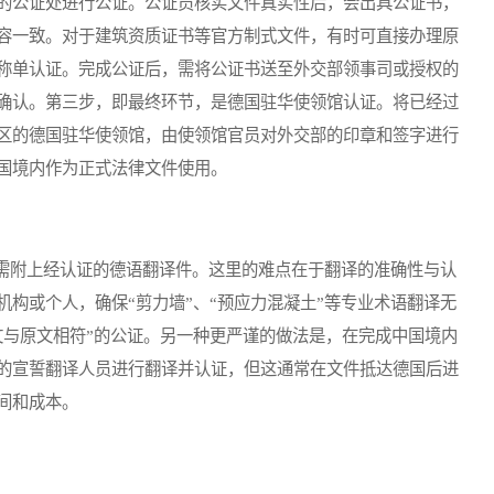
的公证处进行公证。公证员核实文件真实性后，会出具公证书，
容一致。对于建筑资质证书等官方制式文件，有时可直接办理原
称单认证。完成公证后，需将公证书送至外交部领事司或授权的
确认。第三步，即最终环节，是德国驻华使领馆认证。将已经过
区的德国驻华使领馆，由使领馆官员对外交部的印章和签字进行
国境内作为正式法律文件使用。
附上经认证的德语翻译件。这里的难点在于翻译的准确性与认
构或个人，确保“剪力墙”、“预应力混凝土”等专业术语翻译无
文与原文相符”的公证。另一种更严谨的做法是，在完成中国境内
的宣誓翻译人员进行翻译并认证，但这通常在文件抵达德国后进
间和成本。