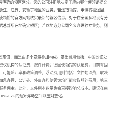
明确的领区划分。您的公司注册地决定了应向哪个使领馆提交
浙江、江苏、安徽等地区的业务。若送错领馆，申请将被退回，
使领馆的官方网站核实最新的辖区信息。对于在全国多地设有分
据总部所在地确定领区；若以地方分公司名义办理独立业务，则
定值，而是由多个变量叠加构成。基础费用包括：中国公证处
授权机构的认证费，按件计费；德国使领馆的认证费，目前有固
且可能随汇率和政策调整。浮动费用则包括：文件翻译费，取决
加急办理，公证处、外事办和使领馆均可能收取额外费用；第三
服务佣金。此外，文件副本数量也会直接影响总成本。建议在启
0%-15%的预算浮动空间以应对变化。