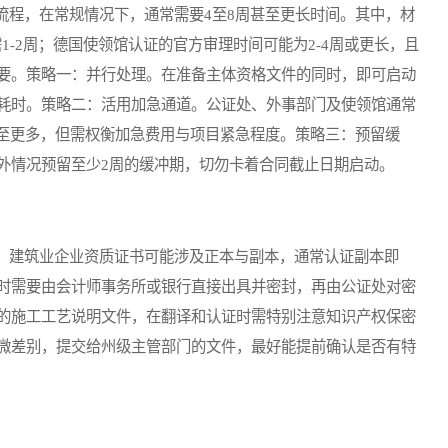
程，在常规情况下，通常需要4至8周甚至更长时间。其中，材
1-2周；德国使领馆认证的官方审理时间可能为2-4周或更长，且
要。策略一：并行处理。在准备主体资格文件的同时，即可启动
耗时。策略二：活用加急通道。公证处、外事部门及使领馆通常
甚至更多，但需权衡加急费用与项目紧急程度。策略三：预留缓
外情况预留至少2周的缓冲期，切勿卡着合同截止日期启动。
建筑业企业资质证书可能涉及正本与副本，通常认证副本即
时需要由会计师事务所或银行直接出具并密封，再由公证处对密
的施工工艺说明文件，在翻译和认证时需特别注意知识产权保密
微差别，提交给州级主管部门的文件，最好能提前确认是否有特