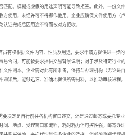
否匹配。模糊或虚假的用途声明可能导致拒签。此外，一份文件
收方使用，未经许可不得挪作他用。企业应确保文件使用方（卢
免认证完成后因用途不符而被对方拒收。
员有权根据文件内容、性质及用途，要求申请方提供进一步的
贸易合同，可能被要求提供交易背景说明；对于涉及特定行业的
准文件副本。企业需对此有所准备，保持与办理机构（无论是自
件通知后，能够迅速、准确地提供所需材料，以推动审核进程。
要决定是自行前往各机构窗口递交，还是通过邮寄或委托专业
时间、地点、受理窗口和流程，耗时耗力但可控性强。邮寄办理
递并购买保险。委托代理是许多企业的选择，但必须甄别代理机