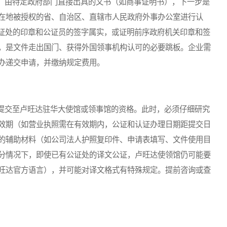
由特定政府部门直接出具的文书（如商事证明书），下一步是
在地被授权的省、自治区、直辖市人民政府外事办公室进行认
公证处的印章和公证员的签字属实，或证明前序政府机关印章和签
，是文件走出国门、获得外国领事机构认可的必要跳板。企业需
办递交申请，并缴纳规定费用。
交至卢旺达驻华大使馆或领事馆的资格。此时，必须仔细研究
效期（如营业执照需在有效期内，公证和认证办理日期距提交日
的辅助材料（如公司法人护照复印件、申请表填写、文件使用目
分情况下，即使已有公证处的译文公证，卢旺达使领馆仍可能要
旺达官方语言），并可能对译文格式有特殊规定。提前咨询或查