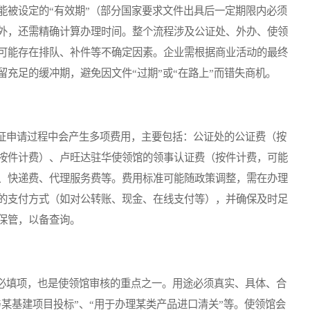
能被设定的“有效期”（部分国家要求文件出具后一定期限内必须
外，还需精确计算办理时间。整个流程涉及公证处、外办、使领
可能存在排队、补件等不确定因素。企业需根据商业活动的最终
充足的缓冲期，避免因文件“过期”或“在路上”而错失商机。
申请过程中会产生多项费用，主要包括：公证处的公证费（按
按件计费）、卢旺达驻华使领馆的领事认证费（按件计费，可能
、快递费、代理服务费等。费用标准可能随政策调整，需在办理
的支付方式（如对公转账、现金、在线支付等），并确保及时足
保管，以备查询。
填项，也是使领馆审核的重点之一。用途必须真实、具体、合
与某基建项目投标”、“用于办理某类产品进口清关”等。使领馆会