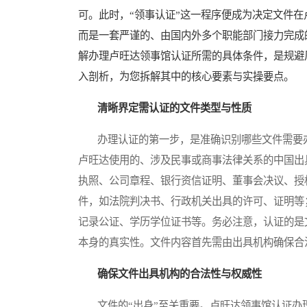
可。此时，“领事认证”这一程序便成为决定文件
而是一套严谨的、由国内外多个职能部门接力完成
解办理卢旺达领事馆认证所需的具体条件，是规避
入剖析，为您拆解其中的核心要素与实操要点。
清晰界定需认证的文件类型与性质
办理认证的第一步，是准确识别哪些文件需要办
卢旺达使用的、涉及民事或商事法律关系的中国出
执照、公司章程、银行资信证明、董事会决议、授
件，如法院判决书、行政机关出具的许可、证明等
记录公证、学历学位证书等。务必注意，认证的是文
本身的真实性。文件内容首先需由出具机构确保合
确保文件出具机构的合法性与权威性
文件的“出身”至关重要。卢旺达领事馆认证办