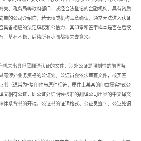
海关、税务局等政府部门，或经合法登记的金融机构、具有资质
简单的公司介绍信，若无权威机构盖章确认，通常无法进入认证
否具备相应的法定职权和公信力，其印章和签字样本是否在后续
石，基石不稳，后续所有步骤都将失去意义。
机关出具但需翻译认证的文件，涉外公证是强制性的前置条
具有涉外业务资格的公证处。公证员会依法审查文件，核实签
证书（通常为“复印件与原件相符，原件上某某的印章属实”式公
译文相符公证，即公证处证明经核准的翻译公司出具的中文译文
律体系背书的开端，公证书的证词格式、公证员签字、公证处钢