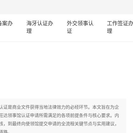
I备案办
海牙认证办
外交领事认
工作签证
理
证
理
认证是商业文件获得当地法律效力的必经环节。本文旨在为企
旺达领事馆认证申请所需满足的各项前提条件与核心要求。内
核，到最终向使领馆提交申请的全流程关键节点与实用建议，
道路。