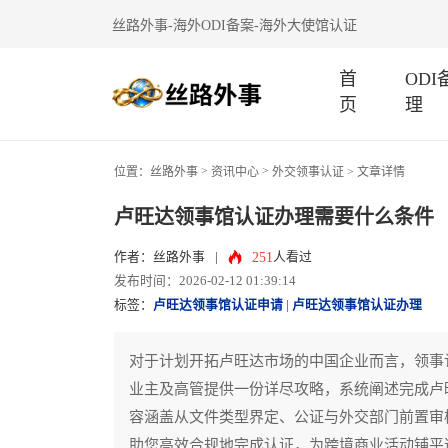
丝路外事-海外ODI备案-海外大使馆认证
首
OD
页
理
>
>
位置：
丝路外事
资讯中心
外交领事认证
> 文章详情
卢旺达领事馆认证办理需要什么条件
251
作者：丝路外事
|
人看过
发布时间：2026-02-12 01:39:14
标签：
卢旺达领事馆认证申请
|
卢旺达领事馆认证办理
对于计划开拓卢旺达市场的中国企业而言，领事
业主及高管提供一份详尽攻略，系统阐述完成卢
容涵盖从文件类型界定、公证与外交部门前置审
助您高效合规地完成认证，为跨境商业活动铺平