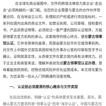
在全球化商业版图中，文件的跨境法律效力是企业“走出
去”必须跨越的一道门槛。当您的企业需要与蒙古的合作伙伴签
署合同、在当地设立公司、处理知识产权或进行项目投标时，一
系列在国内出具的商业文件，如营业执照、公司章程、授权委托
书、产品资质证明等，必须经过一套严谨的国际认证程序，方能
获得蒙古官方机构的承认。这套程序的核心终点，便是
蒙古领事
馆认证
。它并非简单的盖章，而是由蒙古驻华外交或领事机构，
对文件上中国外交部及其授权地方外事办公室的印章和签字予以
确认，证明其真实性，从而使文件在蒙古境内具有法律效力。对
于企业主和高管来说，理解并高效完成
蒙古领事馆认证办理
，意
味着能抢抓商机、控制合规风险并优化运营成本。本文将化繁为
简，为您呈现一份从入门到精通的深度攻略。
一、 认证前必须厘清的核心概念与文件类型
在启动流程前，明确“认证”的具体要求至关重要。首先，需
确认蒙古方要求的是“领事认证”而非“海牙认证”。中国与蒙古均