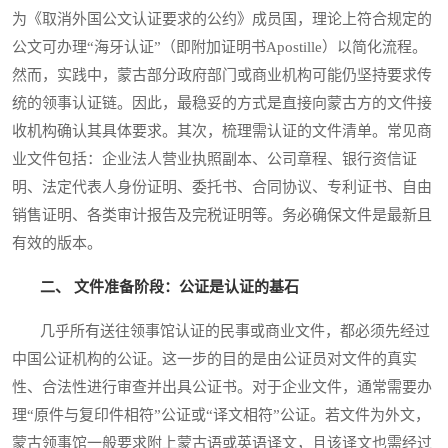
为《取消外国公文认证要求的公约》成员国，理论上符合规定的
公文可办理“海牙认证”（即附加证明书Apostille）以简化流程。
然而，实践中，蒙古部分政府部门或商业机构可能仍坚持要求传
统的领事认证链。因此，最稳妥的方式是直接向蒙古方的文件接
收机构确认其具体要求。其次，梳理需认证的文件清单。常见商
业文件包括：企业法人营业执照副本、公司章程、银行资信证
明、法定代表人身份证明、委托书、合同协议、专利证书、自由
销售证明、各类审计报告及完税证明等。务必确保文件是最新且
有效的版本。
二、 文件准备阶段：公证是认证的基石
几乎所有送往领事馆认证的民事或商业文件，都必须先经过
中国公证机构的公证。这一步的目的是由公证员对文件的真实
性、合法性进行审查并出具公证书。对于企业文件，通常需要办
理“原件与复印件相符”公证或“译文相符”公证。若文件为外文，
蒙古领事馆一般要求附上蒙古语或英语译文，且该译文也需经过