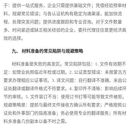
于：提供一站式服务，企业只需提供基础文件；凭借经验预审材
料，规避常见错误；与各认证机构有稳定沟通渠道，能加快流
程、处理突发问题；提供进度跟踪和专业咨询。对于文件数量
多、时间紧迫或缺乏相关经验的企业，委托代理往往是更经济高
效的选择。
九、 材料准备的常见陷阱与规避策略
材料准备是失败的高发区。常见陷阱包括：1. 文件有效期不
足：如营业执照临近年检或过期。2. 公证类型错误：未按蒙古方
要求办理相应公证事项。3. 译文问题：自行翻译不准确、未由公
证处翻译或翻译件格式不符要求。4. 复印件不清晰：影响后续环
节的审核。5. 文件装订不当：使用订书钉等可能导致文件被拒。
规避策略是：提前与最终文件接收方确认所有要求；严格按照公
证处和外事部门的指南准备；务必使用专业的翻译服务；所有材
料多准备几份副本以备不时之需。