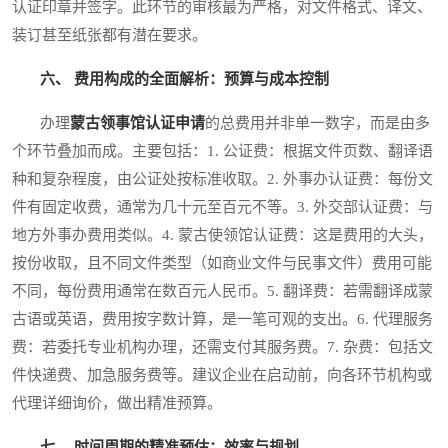
认证印章并签字。此环节的审核最为严格，对文件格式、译文、
装订甚至纸张都有潜在要求。
六、 费用构成的全面解析：预算与成本控制
办理
蒙古领事馆认证申请
的总费用并非单一数字，而是由多
个环节叠加而成。主要包括：1. 公证费：根据文件页数、翻译语
种和复杂程度，由公证处按标准收取。2. 外事办认证费：每份文
件有固定收费，通常为几十元至百元不等。3. 外交部认证费：与
地方外事办费用类似。4. 蒙古使领馆认证费：这是费用的大头，
按份收取，且不同文件类型（如商业文件与民事文件）费用可能
不同，每份费用通常在数百元人民币。5. 翻译费：若需翻译成蒙
古语或英语，费用按字数计算，是一笔可观的支出。6. 代理服务
费：若委托专业机构办理，还需支付其服务费。7. 杂费：包括文
件快递费、加急服务费等。建议企业在启动前，向各环节机构或
代理详细询价，做出精准预算。
七、 时间周期的精准预估：效率与规划