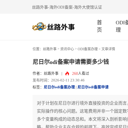
丝路外事-海外ODI备案-海外大使馆认证
首
OD
页
理
>
>
位置：
丝路外事
资讯中心
ODI备案办理
> 文章详情
尼日尔odi备案申请需要多少钱
260
作者：丝路外事
|
人看过
发布时间：2026-02-11 23:30:46
标签：
尼日尔odi备案办理
|
尼日尔odi备案申请
对于计划在尼日尔进行境外直接投资的企业而言，
实际操作的核心问题。这笔费用并非一个固定数
多个变量构成的动态总和。本文将深入剖析影响
略，帮助企业主在合规的前提下，高效完成尼日尔