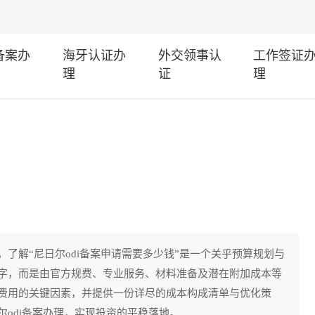
I备案办
海牙认证办
外交领事认
工作签证
理
证
理
了解“尼日尔odi备案申请需要多少钱”是一个关乎预算规划与
字，而是由官方规费、专业服务、材料准备及潜在附加成本等
费用的关键因素，并提供一份详尽的成本构成清单与优化策
odi备案办理，实现投资的平稳落地。