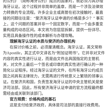
的公约》（简称海牙公约）成员的国家时，就必须为其办理
海牙认证。这个过程并非简单的盖章，而是一个涉及法律效
力转换的专业流程。许多企业主或高管在初次接触时，最直
接的问题往往是：“斐济海牙认证申请的价格是多少？” 事实
上，这个问题的答案并非一个固定数字，而是一个由多重变
量构成的动态区间。本文将为您层层拆解，提供一份详尽、
实用且具备操作性的成本解析与办理攻略。
理解海牙认证的本质与斐济的办理机构
在探讨价格之前，必须厘清概念。海牙认证，英文常称
为Apostille，其正式中文译名为“附加证明书”。它并非对文件
内容的真实性进行认证，而是由文件出具国指定的主管机
关，对文件上最后一个签名或印章的真实性进行确认的一种
简化认证程序。经过海牙认证的文件，在所有海牙公约成员
国之间具有法律效力，无需再进行传统意义上繁琐的领事认
证。在斐济共和国，负责签发海牙认证的中央主管机关是斐
济司法部。因此，所有斐济海牙认证申请的官方流程最终都
需经由或关联到该部门。
官方规费：价格构成的基石
这是支付给斐济政府，具体是司法部的直接行政费用。