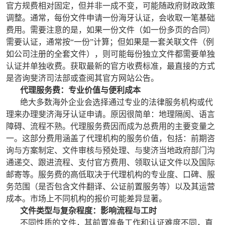
官方规费相对固定，但并非一成不变，可能随政府财政政策
调整。通常，每份文件申请一份海牙认证，会收取一笔基础
费用。需要注意的是，如果一份文件（如一份多页的合同）
需要认证，通常按“一份”计算；但如果是一套关联文件（例
如公司注册的全套文件），则可能每份独立文件都需要单独
认证并单独收费。获取最新的官方收费标准，最直接的方式
是咨询斐济司法部或查阅其官方网站公告。
代理服务费：专业价值与便利成本
绝大多数海外企业会选择通过专业的法律服务机构或代
理来办理斐济海牙认证申请。原因很简单：地理隔阂、语言
障碍、流程不熟。代理服务费因而成为总费用的主要变量之
一。这部分费用涵盖了代理机构的服务价值，包括：前期咨
询与方案制定、文件审核与预处理、与斐济当地政府部门沟
通递交、跟进流程、支付官方费用、领取认证文件以及国际
邮寄等。服务费的高低取决于代理机构的专业度、口碑、服
务范围（是否包含文件翻译、公证前置服务等）以及其运营
成本。市场上不同机构的报价可能差异显著。
文件类型与复杂程度：影响流程与工时
不同性质的文件，其前置准备工作和认证难度不同，直