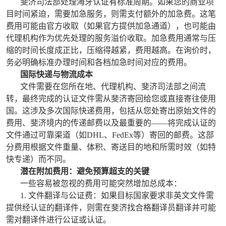
斐济司法部处理海牙认证有标准周期。如果您的商业项
目时间紧迫，需要加急服务，则需支付额外的加急费。这笔
费用可能由官方收取（如果官方提供加急通道），也可能由
代理机构作为优先处理的服务溢价收取。加急费用通常与压
缩的时间长度成正比，压缩得越紧，费用越高。在询价时，
务必明确标准办理时间和各档加急时间对应的费用。
国际快递与物流成本
文件需要在您所在地、代理机构、斐济司法部之间流
转，最终完成的认证文件需从斐济寄回给您或直接寄往使用
国。这涉及多次国际快递费用，包括从您处寄出原始文件的
费用、斐济境内的传递邮费以及最重要的——将完成认证的
文件通过可靠渠道（如DHL、FedEx等）寄回的邮费。这部
分费用根据文件重量、体积、寄送目的地和所需时效（如特
快专递）而不同。
潜在附加费用：避免预算超支的关键
一些容易被忽视的费用可能突然增加总成本：
1. 文件翻译与公证费：如果目标国家要求非英文文件需
提供经认证的翻译件，则需在斐济找合格翻译员翻译并可能
需对翻译件进行公证或认证。