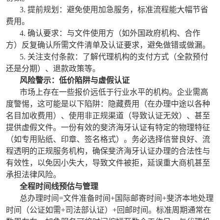
3. 提前规划：避免使用加急服务，标准流程能大幅节省
费用。
4. 确认要求：与文件使用方（如外国政府机构、合作
方）反复确认所需文件清单及认证要求，避免做错或做漏。
5. 关注支付条款：了解代理机构的支付方式（全款预付
还是分期）、退款政策等。
风险警示：低价陷阱与虚假认证
市场上存在一些报价远低于行业水平的机构。企业需高
度警惕，这可能是以下陷阱：隐藏费用（在办理中途以各种
名目加收费用）、使用非正规渠道（导致认证无效）、甚至
提供虚假文件。一份有效的斐济海牙认证有特定的物理特征
（如专用贴纸、印章、签名格式）。务必选择信誉良好、流
程透明的正规服务机构，确保斐济海牙认证办理的合法性与
有效性，以免因小失大，导致文件被拒，延误重大商机甚至
承担法律风险。
全程时间线预估与管理
总办理时间=文件准备时间+国际邮寄时间+斐济本地处理
时间（公证如需+司法部认证）+回邮时间。标准周期通常在