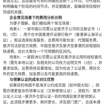
数周左右。加急服务可将时间缩短至数个工作日。与代理机
构明确每个阶段的时间节点，并定期跟进，是确保项目按时
完成的关键。
企业常见场景下的费用分析示例
为便于理解，我们模拟两个常见场景：
场景A：一家中国公司需认证斐济子公司的注册证书（1
份，5页），用于在中国香港开设银行账户（香港承认海牙认
证）。假设选择标准服务，总费用可能包含：代理服务费、
斐济司法部官方规费、中国至斐济及斐济至香港的双程国际
快递费。总价大致在一个可预期的区间内。
场景B：一家欧洲公司需认证其在斐济诉讼用的授权委托
书（需先本地公证）及相关的公司权力证明文件（2份），并
要求加急。总费用将显著增加，因为包含了公证费、两份文
件的官方规费、加急费以及可能更高的快递费。
与领事认证的成本对比优势
如果目的地国不是海牙公约成员国（如中国大陆），则
需办理更复杂的领事认证（又称使馆认证），流程为：斐济
公证人公证->斐济外交部认证->目的地国驻斐济使领馆认
证。此流程步骤更多、耗时更长、涉及部门更广，总成本通