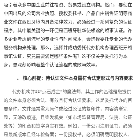
吸引着众多中国企业前往投资、贸易或设立机构。然而，要使在
中国出具的公司营业执照、授权委托书、产品自由销售证明等商
业文件在西班牙境内具备法律效力，必须经过一系列复杂的认证
程序，其中最关键的一环便是西班牙驻华使领馆的领事认证。许
多企业考虑到流程的专业性与时间成本，会选择委托专业的代办
服务机构来处理。那么，选择并成功委托代办机构办理西班牙领
事馆认证，究竟需要满足哪些条件呢？这不仅关乎委托行为本
身，更深刻影响着整个认证流程的成败与效率。
一、 核心前提：待认证文件本身需符合法定形式与内容要求
代办机构并非“点石成金”的魔法师，其工作的基础是您提供
的文件本身必须合法、有效且符合认证要求。这是委托代办的首
要条件。文件通常需为原件或经过公证的复印件，内容清晰完
整，无涂改痕迹，且签发机关（如市场监督管理局、法院、公证
处等）的印章和签字真实有效。例如，一份公司注册证书，必须
是最新版本且经年检备案；一份授权书，必须明确载明授权人、