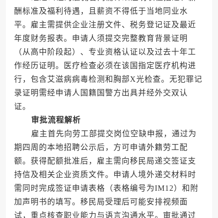
酬标准及福利待遇，且薪资不得低于当地同业水
平。雇主需提供企业注册文件、税务登记证及最近
年度财务报表。申请人须提交完整教育背景证明
（从高中阶段起）、专业资格认证以及过去十年工
作经历证明。医疗检查必须在该国指定医疗机构进
行，包含艾滋病病毒检测和胸部X光检查。无犯罪记
录证明需经申请人国籍国警方出具并经外交双认
证。
审批流程解析
雇主首先向劳工部提交岗位空缺申报，通过为
期四周的本地招聘公示后，方可申请外籍劳工配
额。获得配额批准后，雇主需向移民局递交签证支
持信及相关企业资质文件。申请人境外递交材料时
需同时完成签证申请表格（表格编号为IM12）和附
加声明书的填写。移民局受理后可能安排视频面
试，重点核查职业能力与语言沟通水平。审批通过