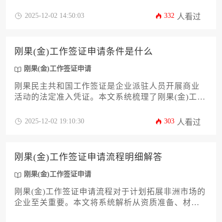
道正式门槛。本文将系统解析从资质准备、材料清
单到递交审批的全流程核心要求，涵盖工作许可获
2025-12-02 14:50:03
332
人看过
取、无犯罪记录证明办理、体检规定以及入境后续
手续等关键环节，旨在为企业主和高管提供一份详
尽、实用且具备操作性的行动指南，助力企业高效
刚果(金)工作签证申请条件是什么
合规地完成人员派遣任务。
刚果(金)工作签证申请
刚果民主共和国工作签证是企业派驻人员开展商业
活动的法定准入凭证。本文系统梳理了刚果(金)工作
签证申请的核心条件，涵盖雇主资质、个人资格、
材料清单等关键要素。通过解析劳动许可证审批、
2025-12-02 19:10:30
303
人看过
签证类型选择、体检要求等实操环节，为企业主提
供全流程指导。文章还特别提示了常见拒签风险及
合规注意事项，助力企业高效完成海外人才派遣的
刚果(金)工作签证申请流程明细解答
行政程序。
刚果(金)工作签证申请
刚果(金)工作签证申请流程对于计划拓展非洲市场的
企业至关重要。本文将系统解析从资质准备、材料
递交到后续管理的全流程细节，涵盖劳动许可、入