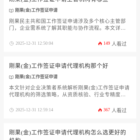
业规避风险，保障海外人力资源部署的顺畅与合
规。
刚果(金)工作签证申请
刚果民主共和国工作签证申请涉及多个核心主管部
门，企业需系统了解其职能与协作流程。本文详细
解析移民总局、劳动部及使领馆等机构的职责分
工，并提供材料准备、审批流程及合规操作指南，
2025-12-31 12:50:04
149
人看过
助力企业高效完成签证办理，规避潜在风险。
刚果(金)工作签证申请代理机构那个好
刚果(金)工作签证申请
本文针对企业决策者系统解析刚果(金)工作签证申请
代理机构的筛选策略，从资质核验、行业专精度、
本地化服务能力等12个维度展开深度评估，并提供
全流程风险管控方案。文章将帮助企业高效匹配合
2025-12-31 12:59:14
367
人看过
规可靠的代理服务方，规避跨境用工法律风险，确
保海外人才派遣项目的顺利推进。
刚果(金)工作签证申请代理机构怎么选更好的