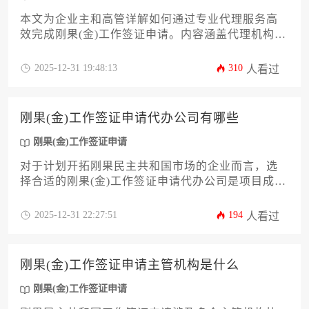
本文为企业主和高管详解如何通过专业代理服务高
效完成刚果(金)工作签证申请。内容涵盖代理机构的
核心价值、资质鉴别方法、材料准备清单、应急处
理方案以及成本优化策略，帮助企业在跨境人力资
2025-12-31 19:48:13
310
人看过
源部署中规避风险、提升合规性。
刚果(金)工作签证申请代办公司有哪些
刚果(金)工作签证申请
对于计划开拓刚果民主共和国市场的企业而言，选
择合适的刚果(金)工作签证申请代办公司是项目成功
落地的关键第一步。本文将深入剖析市面上的专业
服务机构类型，从跨国劳务公司的综合解决方案到
2025-12-31 22:27:51
194
人看过
本地化深耕的咨询机构，系统比较其服务模式、专
业能力与收费标准。文章旨在为企业决策者提供一
套科学的评估框架，帮助其根据自身业务规模、时
刚果(金)工作签证申请主管机构是什么
效要求与预算，筛选出最匹配的服务伙伴，确保海
外团队派遣工作高效合规。
刚果(金)工作签证申请