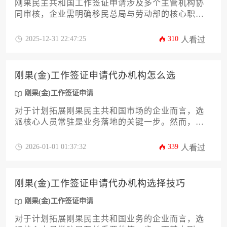
刚果民主共和国工作签证申请涉及多个主管机构协
同审核，企业需明确移民总局与劳动部的核心职
能。本文系统梳理从资质预审到签证签发的全流
程，详解企业材料准备要点、常见驳回原因及合规
2025-12-31 22:47:25
310
人看过
操作策略，助力企业高效完成外派人员手续办理。
掌握正确的刚果(金)工作签证申请路径可显著降低合
规风险。
刚果(金)工作签证申请代办机构怎么选
刚果(金)工作签证申请
对于计划拓展刚果民主共和国市场的企业而言，选
派核心人员常驻是业务落地的关键一步。然而，刚
果(金)工作签证申请流程复杂、政策多变，自行办理
往往耗时耗力且风险较高。选择合适的代办机构，
2026-01-01 01:37:32
339
人看过
成为企业主和高管必须审慎决策的重要环节。本文
将深入剖析筛选优质代办服务的十二个核心维度，
从机构资质、行业经验、本地资源到服务透明度与
刚果(金)工作签证申请代办机构选择技巧
应急能力，为您提供一套系统、实用且具备专业深
度的评估框架，助力企业高效、合规地完成人员派
刚果(金)工作签证申请
遣的前置工作，规避潜在的法律与运营风险。
对于计划拓展刚果民主共和国业务的企业而言，选