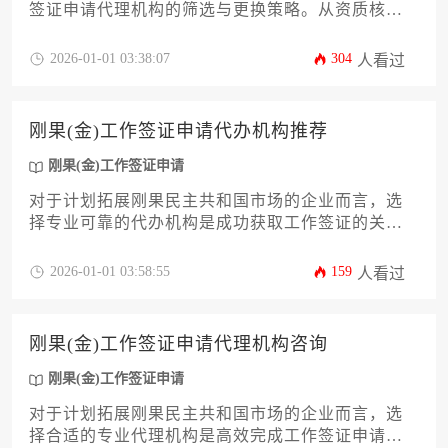
签证申请代理机构的筛选与更换策略。从资质核
查、行业经验到风险管控等12个核心维度展开分
析，提供实操性解决方案，助力企业高效完成海外
2026-01-01 03:38:07
304
人看过
人才派遣的签证办理流程，规避常见代理服务陷
阱。
刚果(金)工作签证申请代办机构推荐
刚果(金)工作签证申请
对于计划拓展刚果民主共和国市场的企业而言，选
择专业可靠的代办机构是成功获取工作签证的关
键。本文将从政策解读、机构筛选标准、服务流程
优化等维度，为企业决策者提供12项核心评估指
2026-01-01 03:58:55
159
人看过
标，帮助企业高效完成刚果(金)工作签证申请，规避
潜在风险，确保外派人员合规驻外工作。
刚果(金)工作签证申请代理机构咨询
刚果(金)工作签证申请
对于计划拓展刚果民主共和国市场的企业而言，选
择合适的专业代理机构是高效完成工作签证申请的