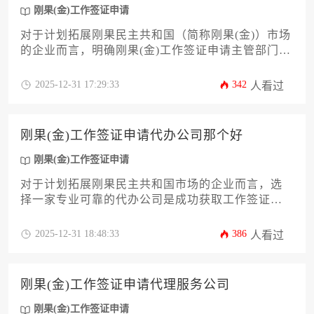
刚果(金)工作签证申请
对于计划拓展刚果民主共和国（简称刚果(金)）市场
的企业而言，明确刚果(金)工作签证申请主管部门是
成功派遣员工的第一步。本文将深入解析负责此项
业务的核心政府机构——移民总局（简称DGM），
2025-12-31 17:29:33
342
人看过
并系统梳理从资质审核、材料准备到最终获批的全
流程关键节点。文章旨在为企业主和高管提供一份
详尽、专业且实用的行动指南，帮助您高效合规地
刚果(金)工作签证申请代办公司那个好
完成刚果(金)工作签证申请，规避潜在风险，确保海
外业务顺利开展。
刚果(金)工作签证申请
对于计划拓展刚果民主共和国市场的企业而言，选
择一家专业可靠的代办公司是成功获取工作签证的
关键第一步。本文将深入剖析筛选优质服务商的十
二个核心维度，涵盖公司资质、行业经验、本地资
2025-12-31 18:48:33
386
人看过
源、服务流程、风险控制等关键环节，旨在为企业
决策者提供一份系统、实用且具备前瞻性的评估指
南，助力企业高效合规地完成刚果(金)工作签证申
刚果(金)工作签证申请代理服务公司
请，规避潜在风险，确保外派团队顺利入驻。
刚果(金)工作签证申请