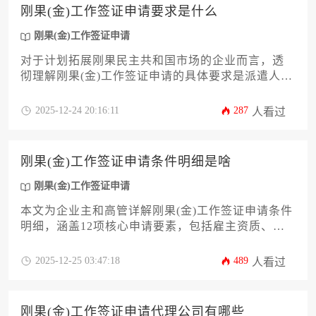
正优质的合作伙伴，高效合规地完成外派员工的签
刚果(金)工作签证申请要求是什么
证办理，规避潜在风险，保障海外运营的稳定性。
刚果(金)工作签证申请
对于计划拓展刚果民主共和国市场的企业而言，透
彻理解刚果(金)工作签证申请的具体要求是派遣人员
成功入驻的关键前提。本文将系统解析从资质审
核、材料准备到递交审批的全流程核心要素，涵盖
2025-12-24 20:16:11
287
人看过
工作许可、无犯罪证明、体检报告等关键环节，并
提供应对常见拒签风险的实用策略，旨在为企业高
管提供一套清晰、可操作的行动指南，确保海外项
刚果(金)工作签证申请条件明细是啥
目人力资源部署的合规性与高效率。
刚果(金)工作签证申请
本文为企业主和高管详解刚果(金)工作签证申请条件
明细，涵盖12项核心申请要素，包括雇主资质、劳
工配额、学历认证、无犯罪证明、体检要求、劳动
合同规范、税务登记、签证类型选择、材料递交流
2025-12-25 03:47:18
489
人看过
程、审批周期、常见拒签原因及后续居留许可办
理。内容结合当地最新法规和实践经验，助力企业
高效完成人员外派手续。
刚果(金)工作签证申请代理公司有哪些