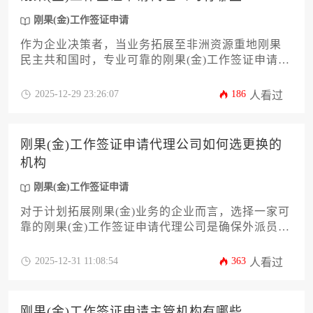
刚果(金)工作签证申请
作为企业决策者，当业务拓展至非洲资源重地刚果
民主共和国时，专业可靠的刚果(金)工作签证申请代
理服务成为项目顺利推进的关键一环。本文将深入
剖析如何筛选优质代理公司，从公司资质、行业经
2025-12-29 23:26:07
186
人看过
验、服务流程到风险管控等十二个核心维度，为企
业提供一套系统、实用的评估框架，助力企业高
效、合规地完成外派人员的签证办理，规避潜在法
刚果(金)工作签证申请代理公司如何选更换的
律风险，确保海外团队快速到位。
机构
刚果(金)工作签证申请
对于计划拓展刚果(金)业务的企业而言，选择一家可
靠的刚果(金)工作签证申请代理公司是确保外派员工
顺利入境的关键。然而，当合作机构无法满足预期
或出现服务问题时，如何平稳、高效地更换代理公
2025-12-31 11:08:54
363
人看过
司则成为企业管理者必须面对的挑战。本文将深入
剖析从初步筛选到平稳过渡的全流程，为企业主和
高管提供一套系统、实用的决策框架，旨在帮助企
刚果(金)工作签证申请主管机构有哪些