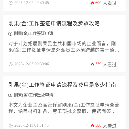
境签证、长期居留等关键环节，助力企业主高效合
2025-12-02 20:40:45
600
人看过
规地完成人员派驻。文章结合实操经验，提供常见
问题应对策略，为企业降低海外用工风险。
刚果(金)工作签证申请流程及步骤攻略
刚果(金)工作签证申请
对于计划拓展刚果民主共和国市场的企业而言，刚
果(金)工作签证申请是外派员工必须跨越的第一道门
槛。本文旨在为企业主和高管提供一份详尽的申请
攻略，内容涵盖从前期资质评估、关键材料准备、
2025-12-03 00:30:06
339
人看过
具体递交流程到后续注意事项的全方位解析。文章
将深入剖析申请过程中的潜在难点与官方审核要
点，帮助企业规避常见误区，提升获批效率，确保
刚果(金)工作签证申请流程及费用是多少指南
外派团队能够合规、顺畅地进驻刚果(金)开展工作。
刚果(金)工作签证申请
本文为企业主及高管详解刚果(金)工作签证申请全流
程，涵盖材料准备、劳工部批文获取、使馆面签、
费用明细及合规注意事项。内容基于最新政策及实
操经验，帮助企业规避常见风险，高效完成海外人
2025-12-11 01:31:45
588
人看过