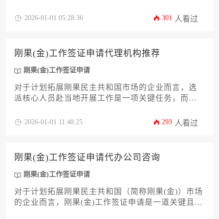
关键环节。本文系统梳理了当地签证政策特点、服
务机构筛选标准、材料准备要点及风险规避策略，
2026-01-01 05:28:36
301
人看过
为企业决策者提供全流程实操指南，助力企业快速
合规落地人力资源部署。
刚果(金)工作签证申请代理机构推荐
刚果(金)工作签证申请
对于计划拓展刚果民主共和国市场的企业而言，选
派核心人员赴当地开展工作是一项关键任务，而顺
畅高效的刚果(金)工作签证申请流程则是成功的基
石。面对复杂多变的移民法规和繁琐的文件要求，
2026-01-01 11:48:25
293
人看过
选择一家专业可靠的代理机构至关重要。本文将深
入剖析如何甄别优质的服务商，从资质审查、服务
范围、成功案例到风险管控，为企业决策者提供一
刚果(金)工作签证申请代办公司咨询
套全面、实用的评估框架，助力企业规避潜在风
险，确保外派团队顺利合规地进驻目标市场，为业
刚果(金)工作签证申请
务拓展赢得宝贵时间。
对于计划拓展刚果民主共和国（简称刚果(金)）市场
的企业而言，刚果(金)工作签证申请是一道关键且复
杂的门槛。本文旨在为企业主和高管提供一份深度