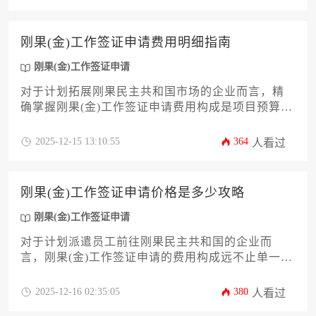
才派遣手续。
刚果(金)工作签证申请费用明细指南
刚果(金)工作签证申请
对于计划拓展刚果民主共和国市场的企业而言，精
确掌握刚果(金)工作签证申请费用构成是项目预算与
人才派遣成功的关键一步。本文将为企业决策者提
供一份详尽的费用明细指南，内容涵盖从官方规
2025-12-15 13:10:55
364
人看过
费、第三方服务费到潜在隐性成本的全面解析，并
深入剖析费用波动因素与合规优化策略，旨在帮助
企业高效、经济地完成海外人才布局，规避财务与
刚果(金)工作签证申请价格是多少攻略
法律风险。
刚果(金)工作签证申请
对于计划派遣员工前往刚果民主共和国的企业而
言，刚果(金)工作签证申请的费用构成远不止单一的
签证费。本文将为企业决策者提供一份详尽的费用
攻略，深入剖析从官方规费、第三方服务成本到隐
2025-12-16 02:35:05
380
人看过
藏开支的完整预算框架。文章将系统解析影响总价