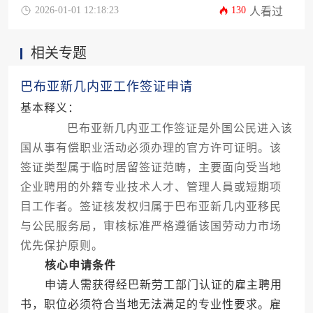
攻略，系统阐述如何高效、合规地完成签证申请流
2026-01-01 12:18:23
130
人看过
程。文章将深入剖析政策核心、详解选择专业代办
公司的评估维度，并揭示常见风险与规避策略，助
相关专题
力企业降低海外用工法律风险，确保核心人员顺利
派驻，为业务平稳启动奠定坚实基础。
巴布亚新几内亚工作签证申请
基本释义：
巴布亚新几内亚工作签证是外国公民进入该
国从事有偿职业活动必须办理的官方许可证明。该
签证类型属于临时居留签证范畴，主要面向受当地
企业聘用的外籍专业技术人才、管理人員或短期项
目工作者。签证核发权归属于巴布亚新几内亚移民
与公民服务局，审核标准严格遵循该国劳动力市场
优先保护原则。
核心申请条件
申请人需获得经巴新劳工部门认证的雇主聘用
书，职位必须符合当地无法满足的专业性要求。雇