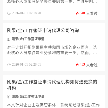
派核心人员常驻是至关重要的第一步，而其中刚果
(金)工作签证申请环节的顺利与否，直接关系到项目
能否如期启动。本文将深入剖析如何从专业性、合
2026-01-01 02:18:20
348
人看过
规性、服务深度等多个维度，系统性地筛选出可靠
高效的代办机构，为企业主和高管提供一套完整、
实用的评估框架与决策指南，助力企业规避风险，
刚果(金)工作签证申请代理公司咨询
高效完成人员派驻任务。
刚果(金)工作签证申请
对于计划开拓刚果民主共和国市场的企业而言，选
派核心人员常驻是业务落地的重要一步。然而，自
行办理刚果(金)工作签证申请流程复杂，涉及当地劳
工部门、移民局等多机构，文件要求严谨且政策时
2026-01-01 02:28:01
453
人看过
有变动。选择一家专业、可靠的代理咨询公司，能
显著提升审批成功率，规避潜在风险，确保外派员
工合法合规地快速到位。本文将深入剖析选择代理
刚果(金)工作签证申请代理机构如何选更换的
公司的核心考量要素、服务价值与协作流程，为企
机构
业决策提供全面参考。
刚果(金)工作签证申请
本文针对企业主及高管群体，系统阐述刚果(金)工作