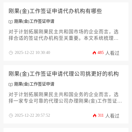
的关键因素，如签证类型、加急服务、医疗保险及
可能的代理费用，并提供实用的成本优化策略，旨
刚果(金)工作签证申请代办机构有哪些
在帮助企业精准规划海外派遣预算，确保合规高效
地完成刚果(金)工作签证申请流程。
刚果(金)工作签证申请
对于计划拓展刚果民主共和国市场的企业而言，选
择合适的签证代办机构至关重要。本文系统梳理了
国内专业服务商的类型与特点，深入分析其服务模
式、合规性保障及风险控制能力，并提供了科学的
2025-12-22 10:30:40
485
人看过
评估框架和避坑指南，帮助企业高效完成刚果(金)工
作签证申请流程，规避潜在法律风险。
刚果(金)工作签证申请代理公司挑更好的机构
刚果(金)工作签证申请
对于计划拓展刚果民主共和国业务的企业而言，选
择一家专业可靠的代理公司办理刚果(金)工作签证申
请是确保项目顺利推进的关键第一步。本文旨在为
企业决策者提供一套深度、实用的筛选指南，从机
2025-12-22 20:57:52
311
人看过
构资质、行业经验、服务透明度、成功案例等多个
核心维度进行系统剖析，帮助您精准识别并委托真