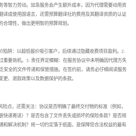
务等智力劳动。加急服务会产生额外成本，因为代理需要动用资
翻译成使用国语言，还需预算翻译社的费用及其翻译资质的认证
的合理性，做出更明智的预算规划。
价陷阱：以超低报价吸引客户，后续通过隐藏收费项目盈利。2.
重要商机。3. 责任界定模糊：在服务协议中未明确因代理方失
缺乏安全的文件传递和保管措施。在签约前，请务必仔细阅读服务
变更、退款政策以及数据保护的条款。
险点，还需关注：协议是否明确了最终交付物的标准（例如，
册快递寄送）？是否包含了文件丢失或损坏的保险条款？是否规
通和解决机制？将一切约定落于纸面，是保障您合法权益的最有