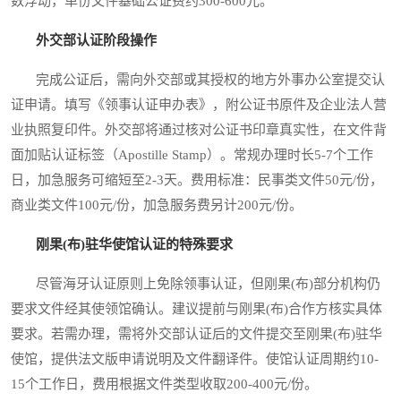
数浮动，单份文件基础公证费约300-600元。
外交部认证阶段操作
完成公证后，需向外交部或其授权的地方外事办公室提交认
证申请。填写《领事认证申办表》，附公证书原件及企业法人营
业执照复印件。外交部将通过核对公证书印章真实性，在文件背
面加贴认证标签（Apostille Stamp）。常规办理时长5-7个工作
日，加急服务可缩短至2-3天。费用标准：民事类文件50元/份，
商业类文件100元/份，加急服务费另计200元/份。
刚果(布)驻华使馆认证的特殊要求
尽管海牙认证原则上免除领事认证，但刚果(布)部分机构仍
要求文件经其使领馆确认。建议提前与刚果(布)合作方核实具体
要求。若需办理，需将外交部认证后的文件提交至刚果(布)驻华
使馆，提供法文版申请说明及文件翻译件。使馆认证周期约10-
15个工作日，费用根据文件类型收取200-400元/份。