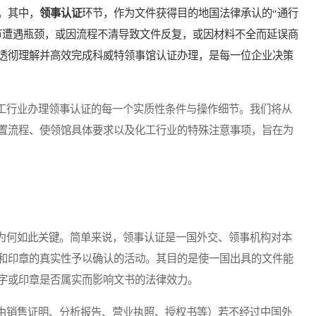
。其中，
领事认证
环节，作为文件获得目的地国法律承认的“通行
节遭遇瓶颈，或因流程不清导致文件反复，或因材料不全而延误商
透彻理解并高效完成科威特领事馆认证办理，是每一位企业决策
行业办理领事认证的每一个实质性条件与操作细节。我们将从
置流程、使领馆具体要求以及化工行业的特殊注意事项，旨在为
何如此关键。简单来说，领事认证是一国外交、领事机构对本
和印章的真实性予以确认的活动。其目的是使一国出具的文件能
字或印章是否属实而影响文书的法律效力。
销售证明、分析报告、营业执照、授权书等）若不经过中国外