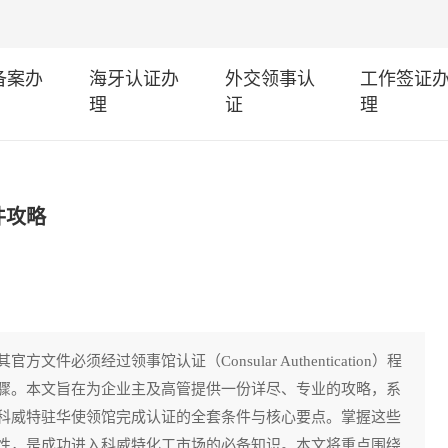
I备案办
海牙认证办
外交领事认
工作签证
理
证
理
件攻略
必须经过领事馆认证（Consular Authentication）程
骤。本文旨在为企业主及高管提供一份详尽、专业的攻略，系
科威特驻华使领馆完成认证的全套条件与核心要点。掌握这些
性，是成功进入科威特化工市场的必备知识。本文将重点围绕