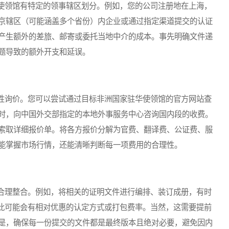
领馆有特定的领事辖区划分。例如，您的公司注册地在上海，
京辖区（可能涵盖多个省份）内企业或通过指定渠道提交的认证
产生额外的差旅、邮寄或委托当地中介的成本。事先明确文件递
题导致的额外开支和延误。
询价。您可以尝试通过目标非洲国家驻华使领馆的官方网站查
时，向中国外交部指定的本地外事服务中心咨询国内段的收费。
索取详细报价单。将各方报价分解为官费、翻译费、公证费、服
能掌握市场行情，还能清晰判断每一项费用的合理性。
理整合。例如，将相关的证明文件进行编排、装订成册，有时
对此可能会有相对优惠的认定方式或打包费率。当然，这需要提前
是，确保每一份提交的文件都是最终版本且绝对必要，避免因内