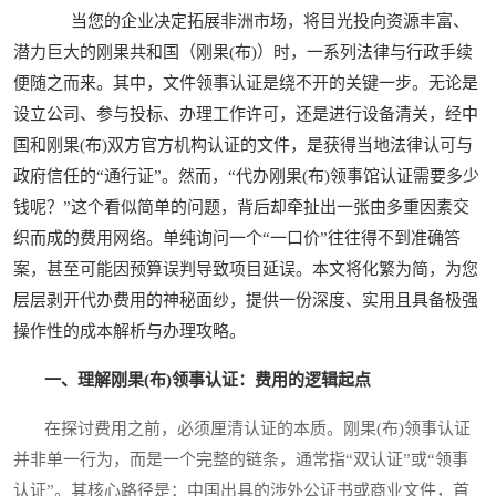
当您的企业决定拓展非洲市场，将目光投向资源丰富、
潜力巨大的刚果共和国（刚果(布)）时，一系列法律与行政手续
便随之而来。其中，文件领事认证是绕不开的关键一步。无论是
设立公司、参与投标、办理工作许可，还是进行设备清关，经中
国和刚果(布)双方官方机构认证的文件，是获得当地法律认可与
政府信任的“通行证”。然而，“代办刚果(布)领事馆认证需要多少
钱呢？”这个看似简单的问题，背后却牵扯出一张由多重因素交
织而成的费用网络。单纯询问一个“一口价”往往得不到准确答
案，甚至可能因预算误判导致项目延误。本文将化繁为简，为您
层层剥开代办费用的神秘面纱，提供一份深度、实用且具备极强
操作性的成本解析与办理攻略。
一、理解刚果(布)领事认证：费用的逻辑起点
在探讨费用之前，必须厘清认证的本质。刚果(布)领事认证
并非单一行为，而是一个完整的链条，通常指“双认证”或“领事
认证”。其核心路径是：中国出具的涉外公证书或商业文件，首