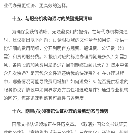
业代办是更经济、更高效的选择。
十五、与服务机构沟通时的关键提问清单
为确保您获得清晰、无隐藏费用的报价，在与代办机构沟通
时，建议提出以下问题：1. 请根据我的文件清单和用途，提供一
份详细的费用明细，分开列明官方规费、翻译费、公证费（如
需）和贵司服务费。2. 报价对应的标准办理周期是多久？如需加
急，各阶段的加急费用是多少？周期能缩短到几天？3. 费用中包
含几次快递？是否包含文件返还给我的快递费？4. 在办理过程
中，哪些情况可能导致费用增加？如何避免？5. 能否提供标准的
服务协议？协议中如何界定双方责任和退款条件？通过专业机构
的回答，您能迅速判断其可靠性与透明度。
十六、刚果(布)领事馆认证办理的最新动态与趋势
国际文书认证领域正在经历变革。《取消外国公文书认证要
求的公约》（常被称为《海牙公约》）旨在简化认证流程，但刚